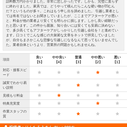
話料数万円かかりました。非常に悲しかったです。しかも、完璧に直らず
に終わりました。家具では、どうやって積んだらこんな硬い物が凹むん
だ？というものが多々。これはもう申し出を諦めました。 引越し業者とし
ては有名ではないとお聞きしていましたが、ここまでアフターケアが悪い
と、料金が他の業者より安くても明らかに損します。しかし良い経験だっ
たと思います。この件から親族、知り合いには安くても安易に決めない
で、多少高くてもアフターケアがしっかりした引越し会社を！と進めてい
ます。口コミでこんな感じの大袈裟な文章をネットで拝見していました
が、自分もまさかこんな悲惨な引越しになるなんて思ってもいませんでし
た。業者自体というより、営業所の問題かもしれませんね。
良い
やや良い
普通
やや悪い
悪い
項目
【5】
【4】
【3】
【2】
【1】
対応・接客スピ
ード
誠実でわかり易
い説明
見積もり料金
特典充実度
作業スタッフの
質