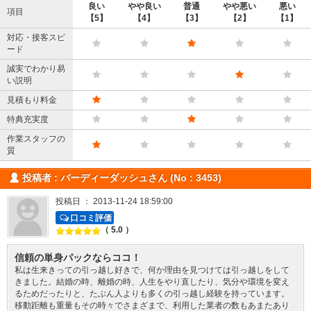
良い
やや良い
普通
やや悪い
悪い
項目
【5】
【4】
【3】
【2】
【1】
対応・接客スピ
ード
誠実でわかり易
い説明
見積もり料金
特典充実度
作業スタッフの
質
投稿者 : バーディーダッシュさん (No : 3453)
投稿日 ： 2013-11-24 18:59:00
口コミ評価
（ 5.0 ）
信頼の単身パックならココ！
私は生来きっての引っ越し好きで、何か理由を見つけては引っ越しをして
きました。結婚の時、離婚の時、人生をやり直したり、気分や環境を変え
るためだったりと、たぶん人よりも多くの引っ越し経験を持っています。
移動距離も重量もその時々でさまざまで、利用した業者の数もあまたあり