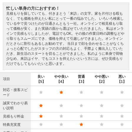
忙しい単身の方におすすめ！
見積もりを探していても、付きまとう「来訪」の文字。家を片付ける暇も
なく、でも価格を抑えたい私にとって一番の悩みでした。 いろいろ検索し
ている中で見つけたのが日通さんともう一社。オンラインで相見積もり取
って価格が安く、また実績の面から選ばせていただきました。 私はオンラ
インで見積もりしましたが、電話でもOK。その後の作業日時の調整などや
り取りもスムーズにでき、価格を抑えて引越しができました。オンライン
だとさらに割引もあるしお勧めです。 当日まで顔を合わせることがなくち
ょっと心配でしたがスタッフの方の対応もよく、手際よく搬出入していた
だき、新生活のスタートを切ることができました。私のように単身で荷物
少なめ、来訪はイヤ、でもコストを抑えたいという方には、ぜひ見積もり
だけでもしてもらいたいと思います。
良い
やや良い
普通
やや悪い
悪い
項目
【5】
【4】
【3】
【2】
【1】
対応・接客スピ
ード
誠実でわかり易
い説明
見積もり料金
特典充実度