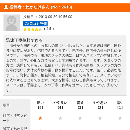
投稿者 : わかたけさん (No : 2618)
投稿日 ： 2013-09-30 10:56:00
口コミ評価
（ 4.5 ）
迅速丁寧信頼できる
海外から国内への引っ越しの際に利用しました。日本通運は国内、国外
各地に支店があり、信頼できる会社です。県内外、国内外の引っ越しに便
利です。 海外でも、現地スタッフの他に、日本人スタッフが常駐してい
るので、語学が心配な方でも安心して利用できます。 まず、スタッフの
方に、訪問してもらい、見積もり。見積もり作業も簡単、スッタフの方の
指示に従い、大体の荷物の量、数を提示するとだけです。後日、必要な段
ボール、資材が届き、梱包開始。自分で梱包しても良いし、スッタフの方
に依頼することもできます。大きな棚等、ばらし作業もやってくれます。
スッタフは、手際よく、かつ丁寧に作業を進めてくださるので、安心で
す。
良い
やや良い
普通
やや悪い
悪い
項目
【5】
【4】
【3】
【2】
【1】
対応・接客スピ
ード
誠実でわかり易