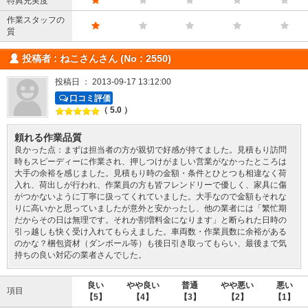
特典充実度
作業スタッフの
質
投稿者 : ねこさんさん (No : 2550)
投稿日 ： 2013-09-17 13:12:00
口コミ評価
（ 5.0 ）
頼れる作業品質
良かった点：まずは担当者の方が親切で好感が持てました。見積もり訪問
時もスピーディーに作業され、押しつけがましい営業がなかったところは
大手の余裕を感じました。見積もり時の金額・条件とひとつも相違なく荷
入れ、荷出しが行われ、作業員の方も皆フレンドリーで優しく、家具に傷
がつかないように丁寧に扱ってくれていました。大手なので金額もそれな
りに高いかと思っていましたが意外と安かったし、他の業者には「繁忙期
だからその日は無理です。それか割増料金になります」と断られた日時の
引っ越しも快く受け入れてもらえました。車両数・作業員数に余裕がある
のかな？梱包資材（ダンボール等）も後日引き取ってもらい、最後まで気
持ちの良い対応の業者さんでした。
良い
やや良い
普通
やや悪い
悪い
項目
【5】
【4】
【3】
【2】
【1】