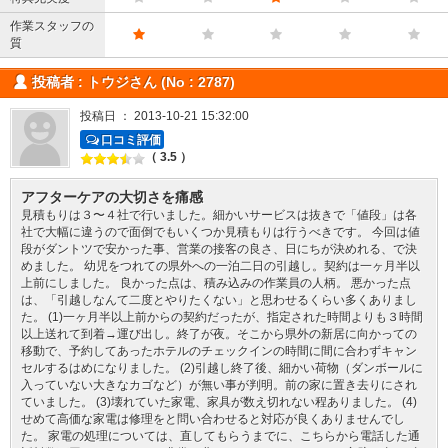
作業スタッフの
質
投稿者 : トウジさん (No : 2787)
投稿日 ： 2013-10-21 15:32:00
口コミ評価
（ 3.5 ）
アフターケアの大切さを痛感
見積もりは３〜４社で行いました。細かいサービスは抜きで「値段」は各
社で大幅に違うので面倒でもいくつか見積もりは行うべきです。 今回は値
段がダントツで安かった事、営業の接客の良さ、日にちが決めれる、で決
めました。 幼児をつれての県外への一泊二日の引越し。契約は一ヶ月半以
上前にしました。 良かった点は、積み込みの作業員の人柄。 悪かった点
は、「引越しなんて二度とやりたくない」と思わせるくらい多くありまし
た。 (1)一ヶ月半以上前からの契約だったが、指定された時間よりも３時間
以上送れて到着→運び出し。終了が夜。そこから県外の新居に向かっての
移動で、予約してあったホテルのチェックインの時間に間に合わずキャン
セルするはめになりました。 (2)引越し終了後、細かい荷物（ダンボールに
入っていない大きなカゴなど）が無い事が判明。前の家に置き去りにされ
ていました。 (3)壊れていた家電、家具が数え切れない程ありました。 (4)
せめて高価な家電は修理をと問い合わせると対応が良くありませんでし
た。 家電の処理については、直してもらうまでに、こちらから電話した通