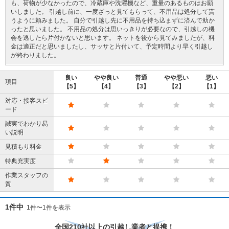
も、荷物が少なかったので、冷蔵庫や洗濯機など、重量のあるものはお願
いしました。 引越し前に、一度ざっと見てもらって、不用品は処分して貰
うように頼みました。 自分で引越し先に不用品を持ち込まずに済んで助か
ったと思いました。 不用品の処分は思いっきりが必要なので、引越しの機
会を逃したら片付かないと思います。 ネットを後から見てみましたが、料
金は適正だと思いましたし、サッサと片付いて、予定時間より早く引越し
が終わりました。
良い
やや良い
普通
やや悪い
悪い
項目
【5】
【4】
【3】
【2】
【1】
対応・接客スピ
ード
誠実でわかり易
い説明
見積もり料金
特典充実度
作業スタッフの
質
1件中
1件〜1件を表示
全国210社以上の引越し業者と提携！