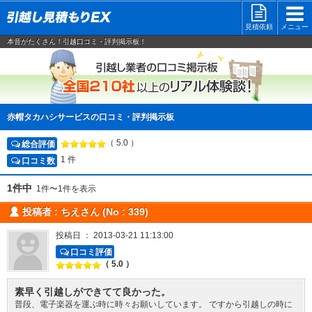
見積依頼
メニュー
本音がたくさん！引越口コミ・評判掲示板！
引越し業
赤帽タカハシサービスの口コミ・評判掲示板
（ 5.0 ）
総合評価
1 件
口コミ数
1件中
1件〜1件を表示
投稿者 : ちえさん (No : 339)
投稿日 ： 2013-03-21 11:13:00
口コミ評価
（ 5.0 ）
素早く引越しができてて良かった。
普段、電子楽器を運ぶ時に時々お願いしています。 ですから引越しの時に