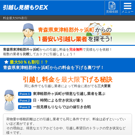
見積依頼
メニュー
料金最大50%割引
一番安い
からの
青森県東津軽郡外ヶ浜町
青森県東津軽郡外ヶ浜町
からの引越し料金を
完全無料
で見積もりを依頼！
複数の業者を
比較
しておトクに引越しましょう！
最大50％も割引！？
青森県東津軽郡外ヶ浜町からの料金を下げる裏ワザ！
引越し料金
を最大限
下げる秘訣
同じ条件でも引越し業者によって料金に差がでる
三大要素
東津軽郡外ヶ浜町が得意な引越し業者を選ぶ
Point.1
日・時間による空き状況が違う
Point.2
一括見積もりならではの値引き合戦
Point.3
荷物量や移動距離はどの引越し業者でも同じ条件ですが、料金は必ずといってい
いほど差がでます。
その理由は、得意なエリアかどうかや、引越し希望日のトラックの空き状況など
様々です。