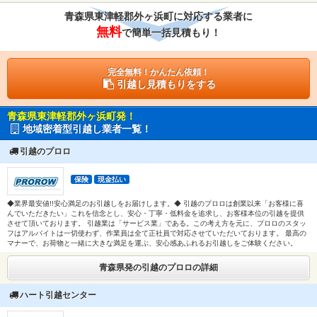
青森県東津軽郡外ヶ浜町に対応する業者に
無料
で簡単一括見積もり！
完全無料！かんたん依頼！
引越し見積もりをする
青森県東津軽郡外ヶ浜町発！
地域密着型引越し業者一覧！
引越のプロロ
保険
現金払い
◆業界最安値!!安心満足のお引越しをお届けします。◆ 引越のプロロは創業以来「お客様に喜
んでいただきたい」これを信念とし、安心・丁寧・低料金を追求し、お客様本位の引越を提供
させて頂いております。 引越業は「サービス業」である。この考え方を元に、プロロのスタッ
フはアルバイトは一切使わず、作業員は全て正社員で対応させていただいております。 最高の
マナーで、お荷物と一緒に大きな満足を運ぶ、安心感あふれるお引越しをご体験ください。
青森県発の引越のプロロの詳細
ハート引越センター