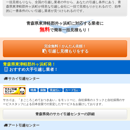
一括見積もりなら、全国の引越し業者の中から、あなたの引越し条件にあう、青
森県東津軽郡外ヶ浜町が得意な引越し会社に一括で見積もりがとれるので、効率
的に一番条件のいい引越し業者が見つけられるのです。
青森県東津軽郡外ヶ浜町に対応する業者に
無料
で簡単一括見積もり！
完全無料！かんたん依頼！
引越し見積もりをする
青森県東津軽郡外ヶ浜町発！
おすすめ大手引越し業者！
サカイ引越センター
特典
保険
現金払い
カード払い
サカイは、「まごころこめておつきあい」をモットーに、自社保有のトラックと自社採用のサ
ービススタッフによる日本全国での安定したサービスをお届けしております。
青森県発のサカイ引越センターの詳細
アート引越センター