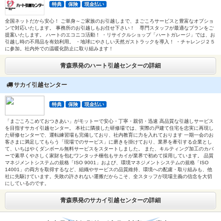
特典
保険
現金払い
全国ネットだから安心！ ご単身～ご家族のお引越しまで、まごころサービスと豊富なオプショ
ンで対応いたします。 事務所のお引越しもお任せ下さい！ 専門スタッフが最適なプランをご
提案いたします。 ハートのエコニコ活動！ ・リサイクルショップ「ハートガレージ」では、お
引越し時の不用品を有効利用。 ・地球にやさしい天然ガストラックを導入！ ・チャレンジ２５
に参加。社内外での温暖化防止に取り組みます！
青森県発のハート引越センターの詳細
サカイ引越センター
特典
保険
現金払い
「まごころこめておつきあい」がモットーで安心・丁寧・親切・迅速 高品質な引越しサービス
を目指すサカイ引越センター。 本社に隣接した研修場では、実際の戸建て住宅を忠実に再現し
た研修センターで、運転練習場も完備しており、社内教育に力を入れております 一期一会のお
客さまに満足してもらう「現場でのサービス」に磨きを掛けており、業界を牽引する企業とし
て、いちはやくダンボール無料サービスをスタートしました。 また、キルティング加工のカバ
ーで素早くやさしく家財を包むワンタッチ梱包もサカイが業界で初めて採用しています。 品質
マネジメントシステムの規格「ISO 9001」および、環境マネジメントシステムの規格「ISO
14001」の両方を取得するなど、組織やサービスの品質維持、環境への配慮・取り組みも、他
社に先駆けています。失敗の許されない運搬だからこそ、全スタッフが現場主義の信念を大切
にしているのです。
青森県発のサカイ引越センターの詳細