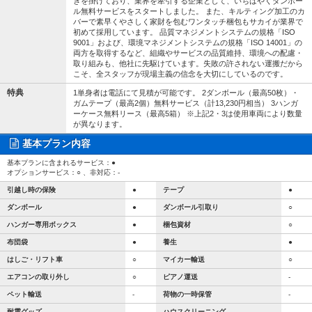
きを掛けており、業界を牽引する企業として、いちはやくダンボー
ル無料サービスをスタートしました。 また、キルティング加工のカ
バーで素早くやさしく家財を包むワンタッチ梱包もサカイが業界で
初めて採用しています。 品質マネジメントシステムの規格「ISO
9001」および、環境マネジメントシステムの規格「ISO 14001」の
両方を取得するなど、組織やサービスの品質維持、環境への配慮・
取り組みも、他社に先駆けています。失敗の許されない運搬だから
こそ、全スタッフが現場主義の信念を大切にしているのです。
特典
1単身者は電話にて見積が可能です。 2ダンボール（最高50枚）・
ガムテープ（最高2個）無料サービス（計13,230円相当） 3ハンガ
ーケース無料リース（最高5箱） ※上記2・3は使用車両により数量
が異なります。
基本プラン内容
基本プランに含まれるサービス：●
オプションサービス：○ 、非対応：-
引越し時の保険
●
テープ
●
ダンボール
●
ダンボール引取り
○
ハンガー専用ボックス
●
梱包資材
○
布団袋
●
養生
●
はしご・リフト車
○
マイカー輸送
○
エアコンの取り外し
○
ピアノ運送
-
ペット輸送
-
荷物の一時保管
-
耐震グッズ
-
ハウスクリーニング
-