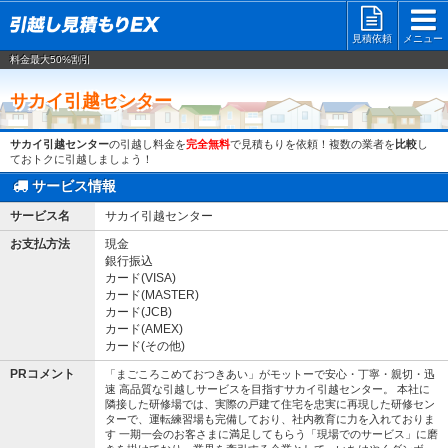
見積依頼
メニュー
料金最大50%割引
サカイ引越センター
サカイ引越センター
の引越し料金を
完全無料
で見積もりを依頼！複数の業者を
比較
し
ておトクに引越しましょう！
サービス情報
サービス名
サカイ引越センター
お支払方法
現金
銀行振込
カード(VISA)
カード(MASTER)
カード(JCB)
カード(AMEX)
カード(その他)
PRコメント
「まごころこめておつきあい」がモットーで安心・丁寧・親切・迅
速 高品質な引越しサービスを目指すサカイ引越センター。 本社に
隣接した研修場では、実際の戸建て住宅を忠実に再現した研修セン
ターで、運転練習場も完備しており、社内教育に力を入れておりま
す 一期一会のお客さまに満足してもらう「現場でのサービス」に磨