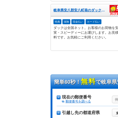
岐阜県安八郡安八町発のダック引越センター
特典
保険
現金払い
カード払い
ダックは全国ネット。お客様のお荷物を
実・スピーディーにお運びします。お見
料です。お気軽にご利用ください。
無料
簡単60秒！
で岐阜県
現在の郵便番号
郵便番号を調べる
引越し先の都道府県