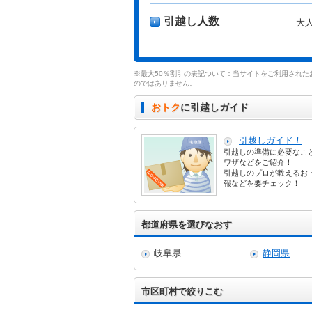
引越し人数
大
※最大50％割引の表記ついて：当サイトをご利用された
のではありません。
おトク
に引越しガイド
引越しガイド！
引越しの準備に必要なこ
ワザなどをご紹介！
引越しのプロが教えるお
報などを要チェック！
都道府県を選びなおす
岐阜県
静岡県
市区町村で絞りこむ