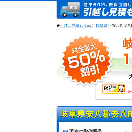
引越し見積もりex
>
岐阜県
> 安八郡安
岐阜県安八郡安八
現在の郵便番号