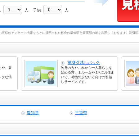
人
人
子供
人
お客様のアンケート情報をもとに提示された料金の最低額と最高額の差を表示しております。割引額は
単身引越しパック
とや、裏
独身の方やこれから一人暮らしを
始める方、１ルームや１Kにお住ま
トクな情
いで、荷物の少ない方向けの引越
しサービスです。
愛知県
三重県