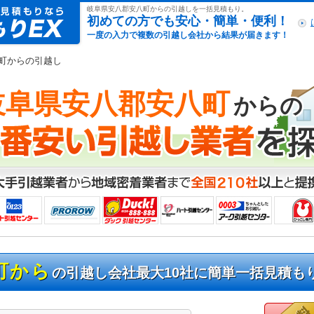
引越し見積もりex
岐阜県安八郡安八町からの引越しを一括見積もり。
初めての方でも安心・簡単・便利！
一度の入力で複数の引越し会社から結果が届きます！
八町からの引越し
岐阜県安八郡安八町
からの
町から
の引越し会社最大10社に簡単一括見積も