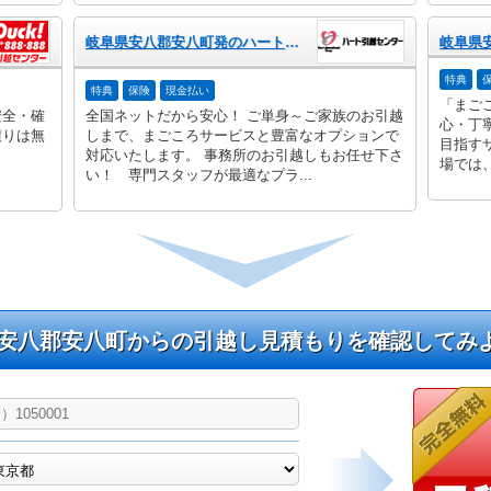
岐阜県安八郡安八町発のハート引越センター
特典
特典
保険
現金払い
「まご
安全・確
全国ネットだから安心！ ご単身～ご家族のお引越
心・丁
積りは無
しまで、まごころサービスと豊富なオプションで
目指す
対応いたします。 事務所のお引越しもお任せ下さ
場では、
い！ 専門スタッフが最適なプラ...
安八郡安八町からの引越し見積もりを確認してみ