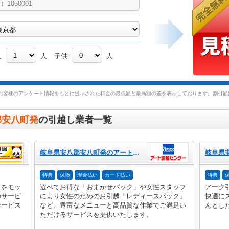
人
人
子供
人
お客様のアンケート情報をもとに提示された料金の最低額と最高額の差を表示しております。割引額は
郡安八町発
の引越し業者一覧
岐阜県安八郡安八町発のアート引越センター
特典
保険
現金払い
カード払い
特典
」をモッ
選べてお得な「おまかせパック」や女性スタッフ
アーク
のサービ
により女性のためのお引越「レディースパック」
快適に
サービス
など、豊富なメニューと高品質な作業でご満足い
んとし
ただけるサービスを提供いたします。