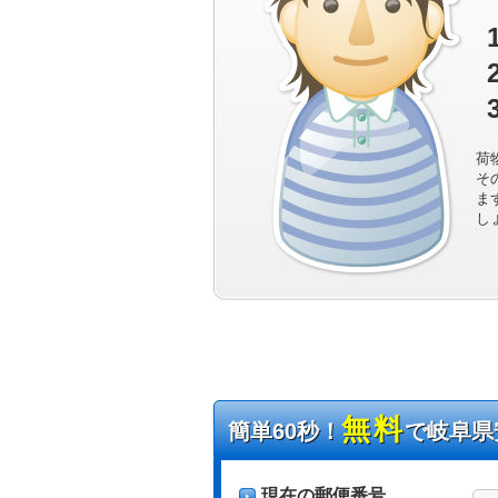
荷
そ
ま
し
無料
簡単60秒！
で岐阜県
現在の郵便番号