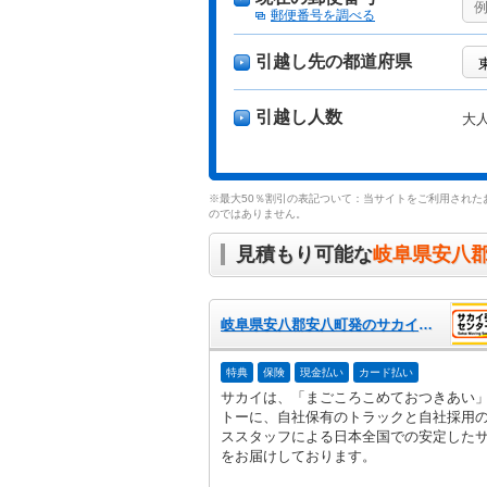
郵便番号を調べる
引越し先の都道府県
引越し人数
大
※最大50％割引の表記ついて：当サイトをご利用された
のではありません。
見積もり可能な
岐阜県安八
岐阜県安八郡安八町発のサカイ引越センター
特典
保険
現金払い
カード払い
サカイは、「まごころこめておつきあい
トーに、自社保有のトラックと自社採用
ススタッフによる日本全国での安定した
をお届けしております。