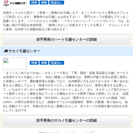
特典
保険
現金払い
全国ネットだから安心！ ご単身～ご家族のお引越しまで、まごころサービスと豊富なオプショ
ンで対応いたします。 事務所のお引越しもお任せ下さい！ 専門スタッフが最適なプランをご
提案いたします。 ハートのエコニコ活動！ ・リサイクルショップ「ハートガレージ」では、お
引越し時の不用品を有効利用。 ・地球にやさしい天然ガストラックを導入！ ・チャレンジ２５
に参加。社内外での温暖化防止に取り組みます！
岩手県発のハート引越センターの詳細
サカイ引越センター
特典
保険
現金払い
「まごころこめておつきあい」がモットーで安心・丁寧・親切・迅速 高品質な引越しサービス
を目指すサカイ引越センター。 本社に隣接した研修場では、実際の戸建て住宅を忠実に再現し
た研修センターで、運転練習場も完備しており、社内教育に力を入れております 一期一会のお
客さまに満足してもらう「現場でのサービス」に磨きを掛けており、業界を牽引する企業とし
て、いちはやくダンボール無料サービスをスタートしました。 また、キルティング加工のカバ
ーで素早くやさしく家財を包むワンタッチ梱包もサカイが業界で初めて採用しています。 品質
マネジメントシステムの規格「ISO 9001」および、環境マネジメントシステムの規格「ISO
14001」の両方を取得するなど、組織やサービスの品質維持、環境への配慮・取り組みも、他
社に先駆けています。失敗の許されない運搬だからこそ、全スタッフが現場主義の信念を大切
にしているのです。
岩手県発のサカイ引越センターの詳細