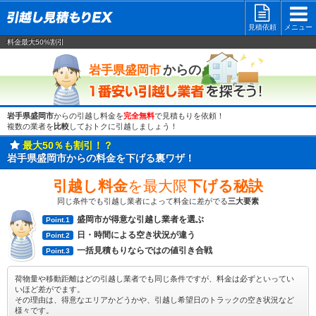
見積依頼
メニュー
料金最大50%割引
一番安い
からの
岩手県盛岡市
岩手県盛岡市
からの引越し料金を
完全無料
で見積もりを依頼！
複数の業者を
比較
しておトクに引越しましょう！
最大50％も割引！？
岩手県盛岡市からの料金を下げる裏ワザ！
引越し料金
を最大限
下げる秘訣
同じ条件でも引越し業者によって料金に差がでる
三大要素
盛岡市が得意な引越し業者を選ぶ
Point.1
日・時間による空き状況が違う
Point.2
一括見積もりならではの値引き合戦
Point.3
荷物量や移動距離はどの引越し業者でも同じ条件ですが、料金は必ずといってい
いほど差がでます。
その理由は、得意なエリアかどうかや、引越し希望日のトラックの空き状況など
様々です。