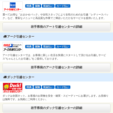
特典
保険
現金払い
カード払い
選べてお得な「おまかせパック」や女性スタッフにより女性のためのお引越「レディースパッ
ク」など、豊富なメニューと高品質な作業でご満足いただけるサービスを提供いたします。
岩手県発のアート引越センターの詳細
アーク引越センター
特典
保険
現金払い
カード払い
アーク引越センターでは、お客様に新しい生活を快適にスタートして頂けるお引越しサービ
ス”ちゃんとしたお引越し”をご提供しております。
岩手県発のアーク引越センターの詳細
ダック引越センター
特典
保険
現金払い
カード払い
ダックは全国ネット。お客様のお荷物を安全・確実・スピーディーにお運びします。お見積り
は無料です。お気軽にご利用ください。
岩手県発のダック引越センターの詳細