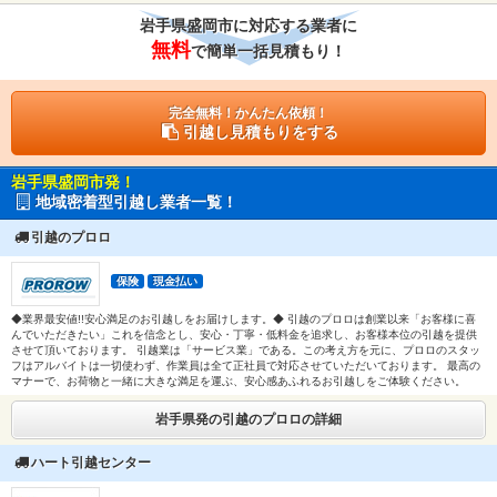
岩手県盛岡市に対応する業者に
無料
で簡単一括見積もり！
完全無料！かんたん依頼！
引越し見積もりをする
岩手県盛岡市発！
地域密着型引越し業者一覧！
引越のプロロ
保険
現金払い
◆業界最安値!!安心満足のお引越しをお届けします。◆ 引越のプロロは創業以来「お客様に喜
んでいただきたい」これを信念とし、安心・丁寧・低料金を追求し、お客様本位の引越を提供
させて頂いております。 引越業は「サービス業」である。この考え方を元に、プロロのスタッ
フはアルバイトは一切使わず、作業員は全て正社員で対応させていただいております。 最高の
マナーで、お荷物と一緒に大きな満足を運ぶ、安心感あふれるお引越しをご体験ください。
岩手県発の引越のプロロの詳細
ハート引越センター