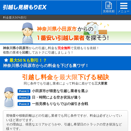
見積依頼
メニュー
料金最大50%割引
一番安い
からの
神奈川県小田原市
神奈川県小田原市
からの引越し料金を
完全無料
で見積もりを依頼！
複数の業者を
比較
しておトクに引越しましょう！
最大50％も割引！？
神奈川県小田原市からの料金を下げる裏ワザ！
引越し料金
を最大限
下げる秘訣
同じ条件でも引越し業者によって料金に差がでる
三大要素
小田原市が得意な引越し業者を選ぶ
Point.1
日・時間による空き状況が違う
Point.2
一括見積もりならではの値引き合戦
Point.3
荷物量や移動距離はどの引越し業者でも同じ条件ですが、料金は必ずといってい
いほど差がでます。
その理由は、得意なエリアかどうかや、引越し希望日のトラックの空き状況など
様々です。