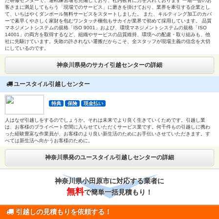
た研修センターで、運転練習場も完備しており、社内教育に力を入れております 一期一会のお
客さまに満足してもらう「現場でのサービス」に磨きを掛けており、業界を牽引する企業とし
て、いちはやくダンボール無料サービスをスタートしました。 また、キルティング加工のカバ
ーで素早くやさしく家財を包むワンタッチ梱包もサカイが業界で初めて採用しています。 品質
マネジメントシステムの規格「ISO 9001」および、環境マネジメントシステムの規格「ISO
14001」の両方を取得するなど、組織やサービスの品質維持、環境への配慮・取り組みも、他
社に先駆けています。失敗の許されない運搬だからこそ、全スタッフが現場主義の信念を大切
にしているのです。
神奈川県発のサカイ引越センターの詳細
ユースタイル引越しセンター
特典
保険
現金払い
人はなぜ引越しをするのでしょうか。それは未来でより良く生きていくためです。引越し業
は、お客様のプライベート空間に入らせていただくサービス業です。何千件もの引越しに携わ
った経験豊富な作業員が、お客様のより良い新生活のためにお手伝いさせていただきます。す
べては新生活へ向かうお客様のために。
神奈川県発のユースタイル引越しセンターの詳細
神奈川県小田原市に対応する業者に
無料
で簡単一括見積もり！
引越しの見積もりを依頼する！