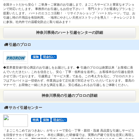
全国ネットだから安心！ ご単身～ご家族のお引越しまで、まごころサービスと豊富なオプショ
ンで対応いたします。 事務所のお引越しもお任せ下さい！ 専門スタッフが最適なプランをご
提案いたします。 ハートのエコニコ活動！ ・リサイクルショップ「ハートガレージ」では、お
引越し時の不用品を有効利用。 ・地球にやさしい天然ガストラックを導入！ ・チャレンジ２５
に参加。社内外での温暖化防止に取り組みます！
神奈川県発のハート引越センターの詳細
引越のプロロ
保険
現金払い
◆業界最安値!!安心満足のお引越しをお届けします。◆ 引越のプロロは創業以来「お客様に喜
んでいただきたい」これを信念とし、安心・丁寧・低料金を追求し、お客様本位の引越を提供
させて頂いております。 引越業は「サービス業」である。この考え方を元に、プロロのスタッ
フはアルバイトは一切使わず、作業員は全て正社員で対応させていただいております。 最高の
マナーで、お荷物と一緒に大きな満足を運ぶ、安心感あふれるお引越しをご体験ください。
神奈川県発の引越のプロロの詳細
サカイ引越センター
特典
保険
現金払い
「まごころこめておつきあい」がモットーで安心・丁寧・親切・迅速 高品質な引越しサービス
を目指すサカイ引越センター。 本社に隣接した研修場では、実際の戸建て住宅を忠実に再現し