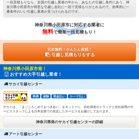
一括見積もりなら、全国の引越し業者の中から、あなたの引越し条件にあう、神
奈川県小田原市が得意な引越し会社に一括で見積もりがとれるので、効率的に一
番条件のいい引越し業者が見つけられるのです。
神奈川県小田原市に対応する業者に
無料
で簡単一括見積もり！
完全無料！かんたん依頼！
引越し見積もりをする
神奈川県小田原市発！
おすすめ大手引越し業者！
サカイ引越センター
特典
保険
現金払い
カード払い
サカイは、「まごころこめておつきあい」をモットーに、自社保有のトラックと自社採用のサ
ービススタッフによる日本全国での安定したサービスをお届けしております。
神奈川県発のサカイ引越センターの詳細
アート引越センター