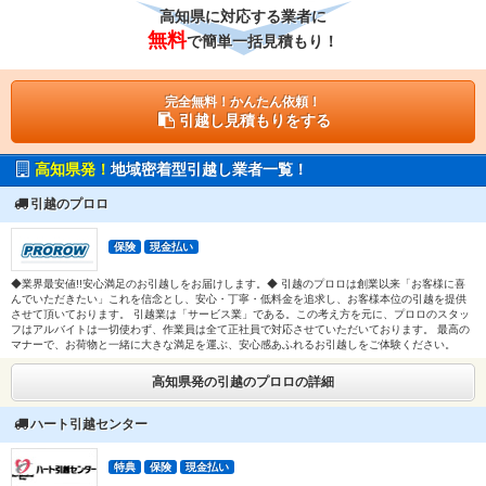
高知県に対応する業者に
無料
で簡単一括見積もり！
完全無料！かんたん依頼！
引越し見積もりをする
高知県発！
地域密着型引越し業者一覧！
引越のプロロ
保険
現金払い
◆業界最安値!!安心満足のお引越しをお届けします。◆ 引越のプロロは創業以来「お客様に喜
んでいただきたい」これを信念とし、安心・丁寧・低料金を追求し、お客様本位の引越を提供
させて頂いております。 引越業は「サービス業」である。この考え方を元に、プロロのスタッ
フはアルバイトは一切使わず、作業員は全て正社員で対応させていただいております。 最高の
マナーで、お荷物と一緒に大きな満足を運ぶ、安心感あふれるお引越しをご体験ください。
高知県発の引越のプロロの詳細
ハート引越センター
特典
保険
現金払い