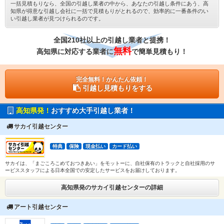
一括見積もりなら、全国の引越し業者の中から、あなたの引越し条件にあう、高
知県が得意な引越し会社に一括で見積もりがとれるので、効率的に一番条件のい
い引越し業者が見つけられるのです。
全国210社以上の引越し業者と提携！
無料
高知県に対応する業者に
で簡単見積もり！
完全無料！かんたん依頼！
引越し見積もりをする
高知県発！
おすすめ大手引越し業者！
サカイ引越センター
特典
保険
現金払い
カード払い
サカイは、「まごころこめておつきあい」をモットーに、自社保有のトラックと自社採用のサ
ービススタッフによる日本全国での安定したサービスをお届けしております。
高知県発のサカイ引越センターの詳細
アート引越センター