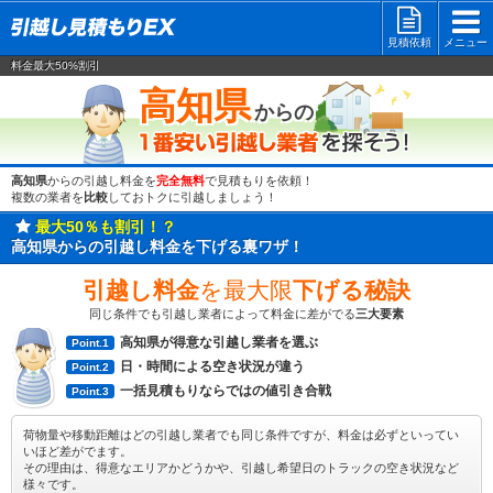
見積依頼
メニュー
料金最大50%割引
一番安い
高知県
からの
高知県
からの引越し料金を
完全無料
で見積もりを依頼！
複数の業者を
比較
しておトクに引越しましょう！
最大50％も割引！？
高知県からの引越し料金を下げる裏ワザ！
引越し料金
を最大限
下げる秘訣
同じ条件でも引越し業者によって料金に差がでる
三大要素
高知県が得意な引越し業者を選ぶ
Point.1
日・時間による空き状況が違う
Point.2
一括見積もりならではの値引き合戦
Point.3
荷物量や移動距離はどの引越し業者でも同じ条件ですが、料金は必ずといってい
いほど差がでます。
その理由は、得意なエリアかどうかや、引越し希望日のトラックの空き状況など
様々です。