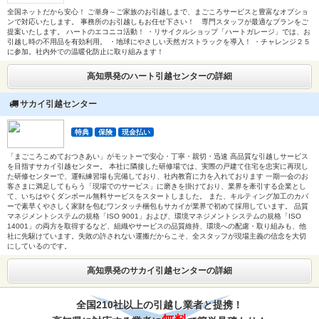
全国ネットだから安心！ ご単身～ご家族のお引越しまで、まごころサービスと豊富なオプショ
ンで対応いたします。 事務所のお引越しもお任せ下さい！ 専門スタッフが最適なプランをご
提案いたします。 ハートのエコニコ活動！ ・リサイクルショップ「ハートガレージ」では、お
引越し時の不用品を有効利用。 ・地球にやさしい天然ガストラックを導入！ ・チャレンジ２５
に参加。社内外での温暖化防止に取り組みます！
高知県発のハート引越センターの詳細
サカイ引越センター
特典
保険
現金払い
「まごころこめておつきあい」がモットーで安心・丁寧・親切・迅速 高品質な引越しサービス
を目指すサカイ引越センター。 本社に隣接した研修場では、実際の戸建て住宅を忠実に再現し
た研修センターで、運転練習場も完備しており、社内教育に力を入れております 一期一会のお
客さまに満足してもらう「現場でのサービス」に磨きを掛けており、業界を牽引する企業とし
て、いちはやくダンボール無料サービスをスタートしました。 また、キルティング加工のカバ
ーで素早くやさしく家財を包むワンタッチ梱包もサカイが業界で初めて採用しています。 品質
マネジメントシステムの規格「ISO 9001」および、環境マネジメントシステムの規格「ISO
14001」の両方を取得するなど、組織やサービスの品質維持、環境への配慮・取り組みも、他
社に先駆けています。失敗の許されない運搬だからこそ、全スタッフが現場主義の信念を大切
にしているのです。
高知県発のサカイ引越センターの詳細
全国210社以上の引越し業者と提携！