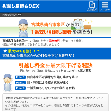
見積依頼
メニュー
料金最大50%割引
一番安い
からの
宮城県仙台市泉区
宮城県仙台市泉区
からの引越し料金を
完全無料
で見積もりを依頼！
複数の業者を
比較
しておトクに引越しましょう！
最大50％も割引！？
宮城県仙台市泉区からの料金を下げる裏ワザ！
引越し料金
を最大限
下げる秘訣
同じ条件でも引越し業者によって料金に差がでる
三大要素
仙台市泉区が得意な引越し業者を選ぶ
Point.1
日・時間による空き状況が違う
Point.2
一括見積もりならではの値引き合戦
Point.3
荷物量や移動距離はどの引越し業者でも同じ条件ですが、料金は必ずといってい
いほど差がでます。
その理由は、得意なエリアかどうかや、引越し希望日のトラックの空き状況など
様々です。