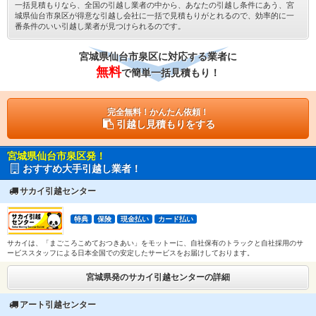
一括見積もりなら、全国の引越し業者の中から、あなたの引越し条件にあう、宮
城県仙台市泉区が得意な引越し会社に一括で見積もりがとれるので、効率的に一
番条件のいい引越し業者が見つけられるのです。
宮城県仙台市泉区に対応する業者に
無料
で簡単一括見積もり！
完全無料！かんたん依頼！
引越し見積もりをする
宮城県仙台市泉区発！
おすすめ大手引越し業者！
サカイ引越センター
特典
保険
現金払い
カード払い
サカイは、「まごころこめておつきあい」をモットーに、自社保有のトラックと自社採用のサ
ービススタッフによる日本全国での安定したサービスをお届けしております。
宮城県発のサカイ引越センターの詳細
アート引越センター