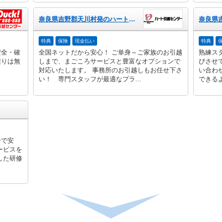
奈良県吉野郡天川村発のハート引越センター
特典
保険
現金払い
特典
安全・確
全国ネットだから安心！ ご単身～ご家族のお引越
熟練ス
積りは無
しまで、まごころサービスと豊富なオプションで
びさせ
対応いたします。 事務所のお引越しもお任せ下さ
い合わ
い！ 専門スタッフが最適なプラ...
できるよ
ーで安
ービスを
した研修