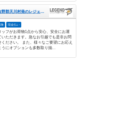
奈良県吉野郡天川村発のレジェンド引越サービス
保険
現金払い
タッフがお荷物1点から安心、安全にお運
ていただきます。急なお引越でも是非お問
せください。 また、様々なご要望にお応え
うにオプションも多数取り揃...