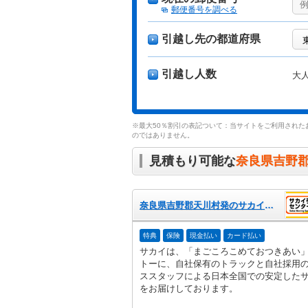
郵便番号を調べる
引越し先の都道府県
引越し人数
大
※最大50％割引の表記ついて：当サイトをご利用された
のではありません。
見積もり可能な
奈良県吉野
奈良県吉野郡天川村発のサカイ引越センター
特典
保険
現金払い
カード払い
サカイは、「まごころこめておつきあい
トーに、自社保有のトラックと自社採用
ススタッフによる日本全国での安定した
をお届けしております。