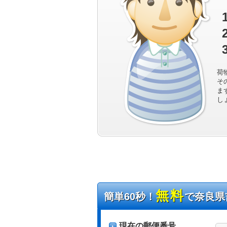
荷
そ
ま
し
無料
簡単60秒！
で奈良県
現在の郵便番号