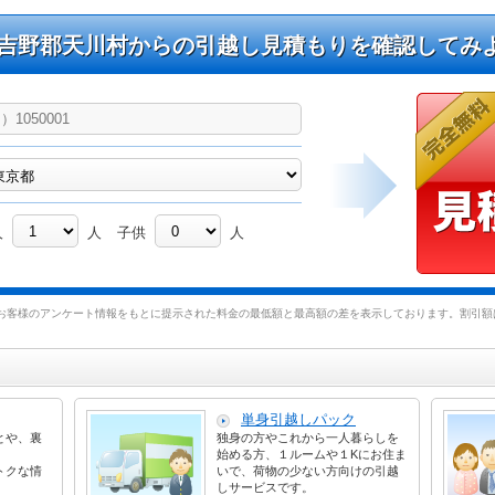
吉野郡天川村からの引越し見積もりを確認してみ
人
人
子供
人
お客様のアンケート情報をもとに提示された料金の最低額と最高額の差を表示しております。割引額は
単身引越しパック
とや、裏
独身の方やこれから一人暮らしを
始める方、１ルームや１Kにお住ま
トクな情
いで、荷物の少ない方向けの引越
しサービスです。