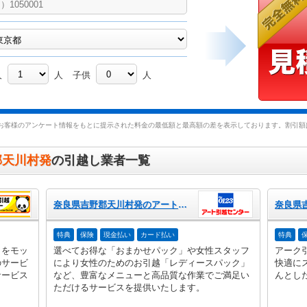
人
人
子供
人
お客様のアンケート情報をもとに提示された料金の最低額と最高額の差を表示しております。割引額は
郡天川村発
の引越し業者一覧
奈良県吉野郡天川村発のアート引越センター
特典
保険
現金払い
カード払い
特典
」をモッ
選べてお得な「おまかせパック」や女性スタッフ
アーク
のサービ
により女性のためのお引越「レディースパック」
快適に
サービス
など、豊富なメニューと高品質な作業でご満足い
んとし
ただけるサービスを提供いたします。