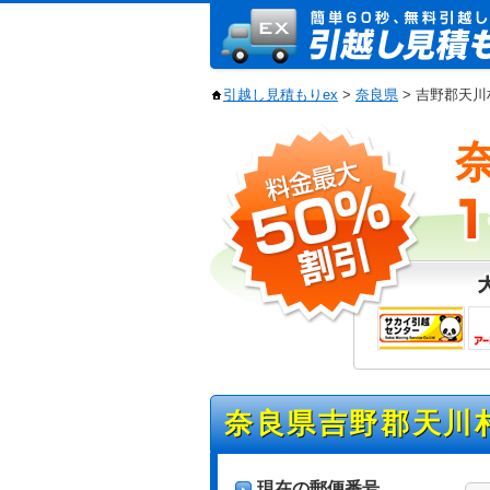
引越し見積もりex
>
奈良県
> 吉野郡天
奈良県吉野郡天川
現在の郵便番号