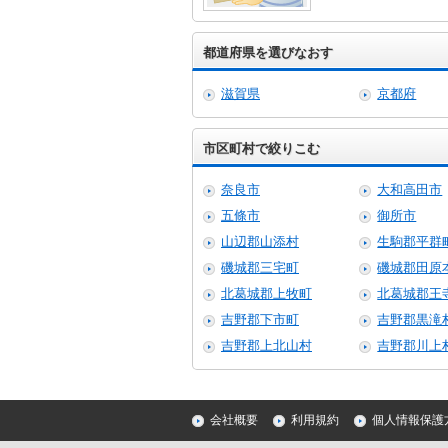
都道府県を選びなおす
滋賀県
京都府
市区町村で絞りこむ
奈良市
大和高田市
五條市
御所市
山辺郡山添村
生駒郡平群
磯城郡三宅町
磯城郡田原
北葛城郡上牧町
北葛城郡王
吉野郡下市町
吉野郡黒滝
吉野郡上北山村
吉野郡川上
会社概要
利用規約
個人情報保護