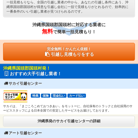
一括見積もりなら、全国の引越し業者の中から、あなたの引越し条件にあう、沖
縄県国頭郡国頭村が得意な引越し会社に一括で見積もりがとれるので、効率的に
一番条件のいい引越し業者が見つけられるのです。
沖縄県国頭郡国頭村に対応する業者に
無料
で簡単一括見積もり！
完全無料！かんたん依頼！
引越し見積もりをする
沖縄県国頭郡国頭村発！
おすすめ大手引越し業者！
サカイ引越センター
特典
保険
現金払い
カード払い
サカイは、「まごころこめておつきあい」をモットーに、自社保有のトラックと自社採用のサ
ービススタッフによる日本全国での安定したサービスをお届けしております。
沖縄県発のサカイ引越センターの詳細
アート引越センター