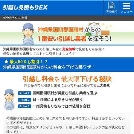
見積依頼
メニュー
料金最大50%割引
一番安い
からの
沖縄県国頭郡国頭村
沖縄県国頭郡国頭村
からの引越し料金を
完全無料
で見積もりを依頼！
複数の業者を
比較
しておトクに引越しましょう！
最大50％も割引！？
沖縄県国頭郡国頭村からの料金を下げる裏ワザ！
引越し料金
を最大限
下げる秘訣
同じ条件でも引越し業者によって料金に差がでる
三大要素
国頭郡国頭村が得意な引越し業者を選ぶ
Point.1
日・時間による空き状況が違う
Point.2
一括見積もりならではの値引き合戦
Point.3
荷物量や移動距離はどの引越し業者でも同じ条件ですが、料金は必ずといってい
いほど差がでます。
その理由は、得意なエリアかどうかや、引越し希望日のトラックの空き状況など
様々です。