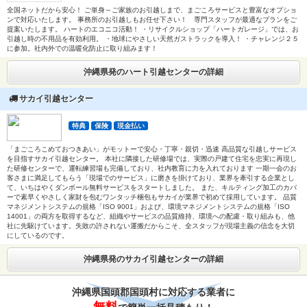
全国ネットだから安心！ ご単身～ご家族のお引越しまで、まごころサービスと豊富なオプショ
ンで対応いたします。 事務所のお引越しもお任せ下さい！ 専門スタッフが最適なプランをご
提案いたします。 ハートのエコニコ活動！ ・リサイクルショップ「ハートガレージ」では、お
引越し時の不用品を有効利用。 ・地球にやさしい天然ガストラックを導入！ ・チャレンジ２５
に参加。社内外での温暖化防止に取り組みます！
沖縄県発のハート引越センターの詳細
サカイ引越センター
特典
保険
現金払い
「まごころこめておつきあい」がモットーで安心・丁寧・親切・迅速 高品質な引越しサービス
を目指すサカイ引越センター。 本社に隣接した研修場では、実際の戸建て住宅を忠実に再現し
た研修センターで、運転練習場も完備しており、社内教育に力を入れております 一期一会のお
客さまに満足してもらう「現場でのサービス」に磨きを掛けており、業界を牽引する企業とし
て、いちはやくダンボール無料サービスをスタートしました。 また、キルティング加工のカバ
ーで素早くやさしく家財を包むワンタッチ梱包もサカイが業界で初めて採用しています。 品質
マネジメントシステムの規格「ISO 9001」および、環境マネジメントシステムの規格「ISO
14001」の両方を取得するなど、組織やサービスの品質維持、環境への配慮・取り組みも、他
社に先駆けています。失敗の許されない運搬だからこそ、全スタッフが現場主義の信念を大切
にしているのです。
沖縄県発のサカイ引越センターの詳細
沖縄県国頭郡国頭村に対応する業者に
無料