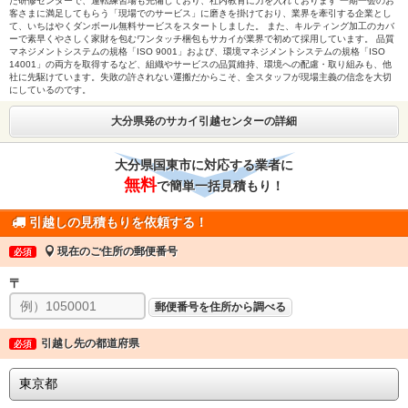
た研修センターで、運転練習場も完備しており、社内教育に力を入れております 一期一会のお
客さまに満足してもらう「現場でのサービス」に磨きを掛けており、業界を牽引する企業とし
て、いちはやくダンボール無料サービスをスタートしました。 また、キルティング加工のカバ
ーで素早くやさしく家財を包むワンタッチ梱包もサカイが業界で初めて採用しています。 品質
マネジメントシステムの規格「ISO 9001」および、環境マネジメントシステムの規格「ISO
14001」の両方を取得するなど、組織やサービスの品質維持、環境への配慮・取り組みも、他
社に先駆けています。失敗の許されない運搬だからこそ、全スタッフが現場主義の信念を大切
にしているのです。
大分県発のサカイ引越センターの詳細
大分県国東市に対応する業者に
無料
で簡単一括見積もり！
引越しの見積もりを依頼する！
現在のご住所の郵便番号
必須
〒
郵便番号を住所から調べる
引越し先の都道府県
必須