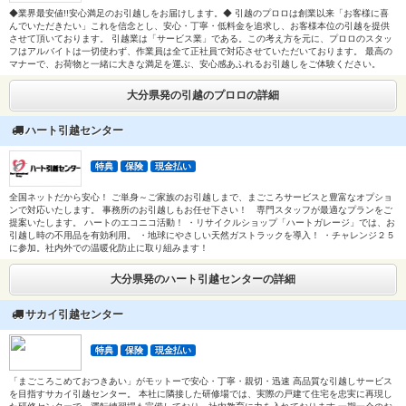
◆業界最安値!!安心満足のお引越しをお届けします。◆ 引越のプロロは創業以来「お客様に喜
んでいただきたい」これを信念とし、安心・丁寧・低料金を追求し、お客様本位の引越を提供
させて頂いております。 引越業は「サービス業」である。この考え方を元に、プロロのスタッ
フはアルバイトは一切使わず、作業員は全て正社員で対応させていただいております。 最高の
マナーで、お荷物と一緒に大きな満足を運ぶ、安心感あふれるお引越しをご体験ください。
大分県発の引越のプロロの詳細
ハート引越センター
特典
保険
現金払い
全国ネットだから安心！ ご単身～ご家族のお引越しまで、まごころサービスと豊富なオプショ
ンで対応いたします。 事務所のお引越しもお任せ下さい！ 専門スタッフが最適なプランをご
提案いたします。 ハートのエコニコ活動！ ・リサイクルショップ「ハートガレージ」では、お
引越し時の不用品を有効利用。 ・地球にやさしい天然ガストラックを導入！ ・チャレンジ２５
に参加。社内外での温暖化防止に取り組みます！
大分県発のハート引越センターの詳細
サカイ引越センター
特典
保険
現金払い
「まごころこめておつきあい」がモットーで安心・丁寧・親切・迅速 高品質な引越しサービス
を目指すサカイ引越センター。 本社に隣接した研修場では、実際の戸建て住宅を忠実に再現し