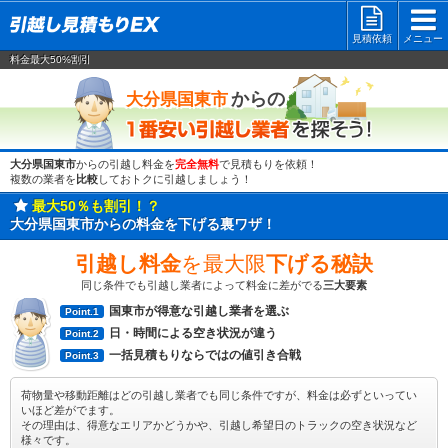
見積依頼
メニュー
料金最大50%割引
一番安い
からの
大分県国東市
大分県国東市
からの引越し料金を
完全無料
で見積もりを依頼！
複数の業者を
比較
しておトクに引越しましょう！
最大50％も割引！？
大分県国東市からの料金を下げる裏ワザ！
引越し料金
を最大限
下げる秘訣
同じ条件でも引越し業者によって料金に差がでる
三大要素
国東市が得意な引越し業者を選ぶ
Point.1
日・時間による空き状況が違う
Point.2
一括見積もりならではの値引き合戦
Point.3
荷物量や移動距離はどの引越し業者でも同じ条件ですが、料金は必ずといってい
いほど差がでます。
その理由は、得意なエリアかどうかや、引越し希望日のトラックの空き状況など
様々です。