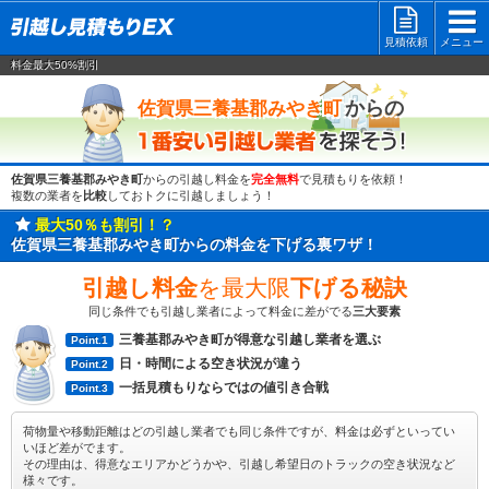
見積依頼
メニュー
料金最大50%割引
一番安い
からの
佐賀県三養基郡みやき町
佐賀県三養基郡みやき町
からの引越し料金を
完全無料
で見積もりを依頼！
複数の業者を
比較
しておトクに引越しましょう！
最大50％も割引！？
佐賀県三養基郡みやき町からの料金を下げる裏ワザ！
引越し料金
を最大限
下げる秘訣
同じ条件でも引越し業者によって料金に差がでる
三大要素
三養基郡みやき町が得意な引越し業者を選ぶ
Point.1
日・時間による空き状況が違う
Point.2
一括見積もりならではの値引き合戦
Point.3
荷物量や移動距離はどの引越し業者でも同じ条件ですが、料金は必ずといってい
いほど差がでます。
その理由は、得意なエリアかどうかや、引越し希望日のトラックの空き状況など
様々です。