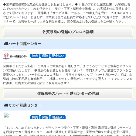
◆業界最安値!!安心満足のお引越しをお届けします。◆ 引越のプロロは創業以来「お客様に喜
んでいただきたい」これを信念とし、安心・丁寧・低料金を追求し、お客様本位の引越を提供
させて頂いております。 引越業は「サービス業」である。この考え方を元に、プロロのスタッ
フはアルバイトは一切使わず、作業員は全て正社員で対応させていただいております。 最高の
マナーで、お荷物と一緒に大きな満足を運ぶ、安心感あふれるお引越しをご体験ください。
佐賀県発の引越のプロロの詳細
ハート引越センター
特典
保険
現金払い
全国ネットだから安心！ ご単身～ご家族のお引越しまで、まごころサービスと豊富なオプショ
ンで対応いたします。 事務所のお引越しもお任せ下さい！ 専門スタッフが最適なプランをご
提案いたします。 ハートのエコニコ活動！ ・リサイクルショップ「ハートガレージ」では、お
引越し時の不用品を有効利用。 ・地球にやさしい天然ガストラックを導入！ ・チャレンジ２５
に参加。社内外での温暖化防止に取り組みます！
佐賀県発のハート引越センターの詳細
サカイ引越センター
特典
保険
現金払い
「まごころこめておつきあい」がモットーで安心・丁寧・親切・迅速 高品質な引越しサービス
を目指すサカイ引越センター。 本社に隣接した研修場では、実際の戸建て住宅を忠実に再現し