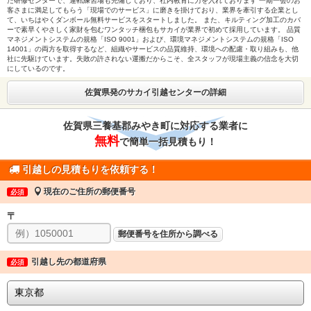
た研修センターで、運転練習場も完備しており、社内教育に力を入れております 一期一会のお
客さまに満足してもらう「現場でのサービス」に磨きを掛けており、業界を牽引する企業とし
て、いちはやくダンボール無料サービスをスタートしました。 また、キルティング加工のカバ
ーで素早くやさしく家財を包むワンタッチ梱包もサカイが業界で初めて採用しています。 品質
マネジメントシステムの規格「ISO 9001」および、環境マネジメントシステムの規格「ISO
14001」の両方を取得するなど、組織やサービスの品質維持、環境への配慮・取り組みも、他
社に先駆けています。失敗の許されない運搬だからこそ、全スタッフが現場主義の信念を大切
にしているのです。
佐賀県発のサカイ引越センターの詳細
佐賀県三養基郡みやき町に対応する業者に
無料
で簡単一括見積もり！
引越しの見積もりを依頼する！
現在のご住所の郵便番号
必須
〒
郵便番号を住所から調べる
引越し先の都道府県
必須