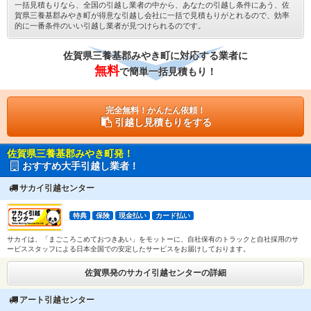
一括見積もりなら、全国の引越し業者の中から、あなたの引越し条件にあう、佐
賀県三養基郡みやき町が得意な引越し会社に一括で見積もりがとれるので、効率
的に一番条件のいい引越し業者が見つけられるのです。
佐賀県三養基郡みやき町に対応する業者に
無料
で簡単一括見積もり！
完全無料！かんたん依頼！
引越し見積もりをする
佐賀県三養基郡みやき町発！
おすすめ大手引越し業者！
サカイ引越センター
特典
保険
現金払い
カード払い
サカイは、「まごころこめておつきあい」をモットーに、自社保有のトラックと自社採用のサ
ービススタッフによる日本全国での安定したサービスをお届けしております。
佐賀県発のサカイ引越センターの詳細
アート引越センター