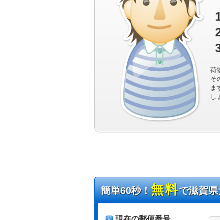
荷
そ
ま
し
無料
簡単60秒！
で滋賀県
現在の郵便番号