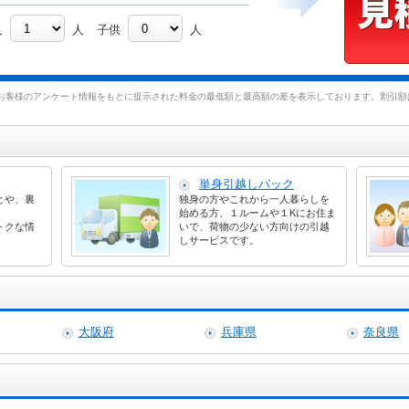
人
人
子供
人
お客様のアンケート情報をもとに提示された料金の最低額と最高額の差を表示しております。割引額は
単身引越しパック
とや、裏
独身の方やこれから一人暮らしを
始める方、１ルームや１Kにお住ま
トクな情
いで、荷物の少ない方向けの引越
しサービスです。
大阪府
兵庫県
奈良県