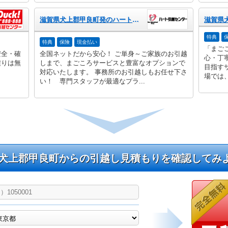
滋賀県犬上郡甲良町発のハート引越センター
特典
特典
保険
現金払い
「まご
安全・確
全国ネットだから安心！ ご単身～ご家族のお引越
心・丁
積りは無
しまで、まごころサービスと豊富なオプションで
目指す
対応いたします。 事務所のお引越しもお任せ下さ
場では、
い！ 専門スタッフが最適なプラ...
犬上郡甲良町からの引越し見積もりを確認してみ