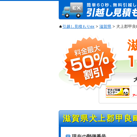
引越し見積もりex
>
滋賀県
> 犬上郡甲
滋賀県犬上郡甲良
現在の郵便番号