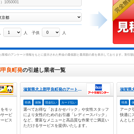
人
人
子供
人
お客様のアンケート情報をもとに提示された料金の最低額と最高額の差を表示しております。割引額は
郡甲良町発
の引越し業者一覧
滋賀県犬上郡甲良町発のアート引越センター
特典
保険
現金払い
カード払い
特典
」をモッ
選べてお得な「おまかせパック」や女性スタッフ
アーク
のサービ
により女性のためのお引越「レディースパック」
快適に
サービス
など、豊富なメニューと高品質な作業でご満足い
んとし
ただけるサービスを提供いたします。