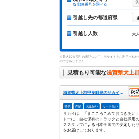
郵便番号を調べる
引越し先の都道府県
引越し人数
大
※最大50％割引の表記ついて：当サイトをご利用された
のではありません。
見積もり可能な
滋賀県犬上
滋賀県犬上郡甲良町発のサカイ引越センター
特典
保険
現金払い
カード払い
サカイは、「まごころこめておつきあい
トーに、自社保有のトラックと自社採用
ススタッフによる日本全国での安定した
をお届けしております。