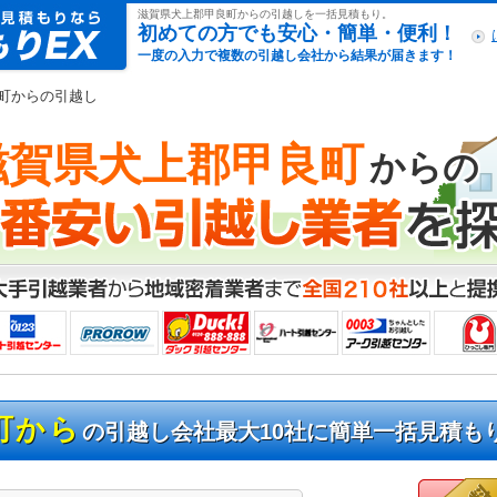
引越し見積もりex
滋賀県犬上郡甲良町からの引越しを一括見積もり。
初めての方でも安心・簡単・便利！
一度の入力で複数の引越し会社から結果が届きます！
良町からの引越し
滋賀県犬上郡甲良町
からの
町から
の引越し会社最大10社に簡単一括見積も