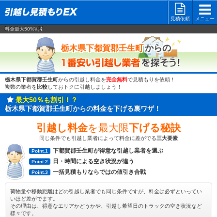
見積依頼
メニュー
料金最大50%割引
一番安い
からの
栃木県下都賀郡壬生町
栃木県下都賀郡壬生町
からの引越し料金を
完全無料
で見積もりを依頼！
複数の業者を
比較
しておトクに引越しましょう！
最大50％も割引！？
栃木県下都賀郡壬生町からの料金を下げる裏ワザ！
引越し料金
を最大限
下げる秘訣
同じ条件でも引越し業者によって料金に差がでる
三大要素
下都賀郡壬生町が得意な引越し業者を選ぶ
Point.1
日・時間による空き状況が違う
Point.2
一括見積もりならではの値引き合戦
Point.3
荷物量や移動距離はどの引越し業者でも同じ条件ですが、料金は必ずといってい
いほど差がでます。
その理由は、得意なエリアかどうかや、引越し希望日のトラックの空き状況など
様々です。