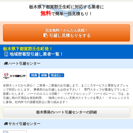
栃木県下都賀郡壬生町に対応する業者に
無料
で簡単一括見積もり！
完全無料！かんたん依頼！
引越し見積もりをする
栃木県下都賀郡壬生町発！
地域密着型引越し業者一覧！
ハート引越センター
特典
保険
現金払い
全国ネットだから安心！ ご単身～ご家族のお引越しまで、まごころサービスと豊富なオプショ
ンで対応いたします。 事務所のお引越しもお任せ下さい！ 専門スタッフが最適なプランをご
提案いたします。 ハートのエコニコ活動！ ・リサイクルショップ「ハートガレージ」では、お
引越し時の不用品を有効利用。 ・地球にやさしい天然ガストラックを導入！ ・チャレンジ２５
に参加。社内外での温暖化防止に取り組みます！
栃木県発のハート引越センターの詳細
サカイ引越センター