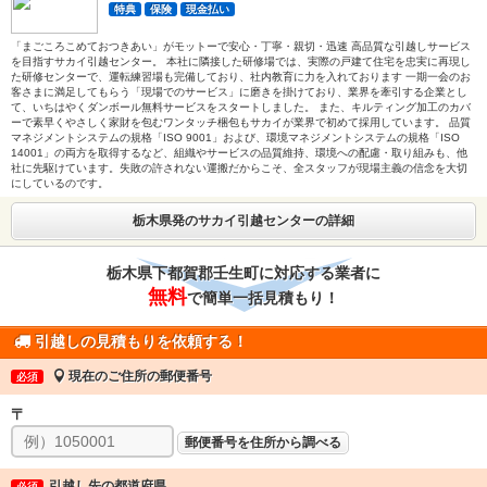
特典
保険
現金払い
「まごころこめておつきあい」がモットーで安心・丁寧・親切・迅速 高品質な引越しサービス
を目指すサカイ引越センター。 本社に隣接した研修場では、実際の戸建て住宅を忠実に再現し
た研修センターで、運転練習場も完備しており、社内教育に力を入れております 一期一会のお
客さまに満足してもらう「現場でのサービス」に磨きを掛けており、業界を牽引する企業とし
て、いちはやくダンボール無料サービスをスタートしました。 また、キルティング加工のカバ
ーで素早くやさしく家財を包むワンタッチ梱包もサカイが業界で初めて採用しています。 品質
マネジメントシステムの規格「ISO 9001」および、環境マネジメントシステムの規格「ISO
14001」の両方を取得するなど、組織やサービスの品質維持、環境への配慮・取り組みも、他
社に先駆けています。失敗の許されない運搬だからこそ、全スタッフが現場主義の信念を大切
にしているのです。
栃木県発のサカイ引越センターの詳細
栃木県下都賀郡壬生町に対応する業者に
無料
で簡単一括見積もり！
引越しの見積もりを依頼する！
現在のご住所の郵便番号
必須
〒
郵便番号を住所から調べる
引越し先の都道府県
必須