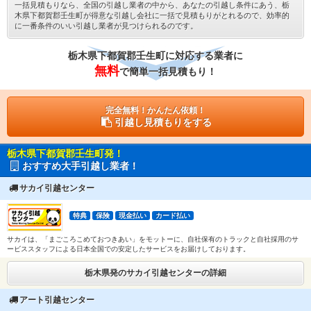
一括見積もりなら、全国の引越し業者の中から、あなたの引越し条件にあう、栃
木県下都賀郡壬生町が得意な引越し会社に一括で見積もりがとれるので、効率的
に一番条件のいい引越し業者が見つけられるのです。
栃木県下都賀郡壬生町に対応する業者に
無料
で簡単一括見積もり！
完全無料！かんたん依頼！
引越し見積もりをする
栃木県下都賀郡壬生町発！
おすすめ大手引越し業者！
サカイ引越センター
特典
保険
現金払い
カード払い
サカイは、「まごころこめておつきあい」をモットーに、自社保有のトラックと自社採用のサ
ービススタッフによる日本全国での安定したサービスをお届けしております。
栃木県発のサカイ引越センターの詳細
アート引越センター