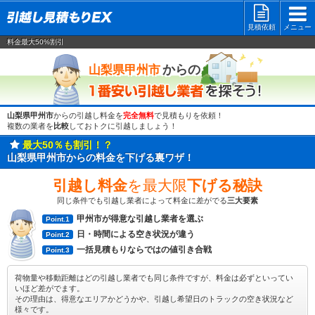
見積依頼
メニュー
料金最大50%割引
一番安い
からの
山梨県甲州市
山梨県甲州市
からの引越し料金を
完全無料
で見積もりを依頼！
複数の業者を
比較
しておトクに引越しましょう！
最大50％も割引！？
山梨県甲州市からの料金を下げる裏ワザ！
引越し料金
を最大限
下げる秘訣
同じ条件でも引越し業者によって料金に差がでる
三大要素
甲州市が得意な引越し業者を選ぶ
Point.1
日・時間による空き状況が違う
Point.2
一括見積もりならではの値引き合戦
Point.3
荷物量や移動距離はどの引越し業者でも同じ条件ですが、料金は必ずといってい
いほど差がでます。
その理由は、得意なエリアかどうかや、引越し希望日のトラックの空き状況など
様々です。