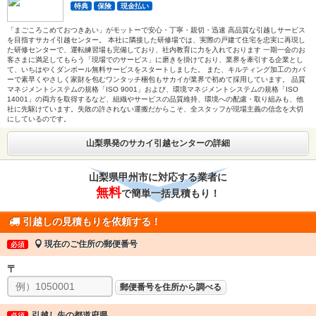
特典
保険
現金払い
「まごころこめておつきあい」がモットーで安心・丁寧・親切・迅速 高品質な引越しサービス
を目指すサカイ引越センター。 本社に隣接した研修場では、実際の戸建て住宅を忠実に再現し
た研修センターで、運転練習場も完備しており、社内教育に力を入れております 一期一会のお
客さまに満足してもらう「現場でのサービス」に磨きを掛けており、業界を牽引する企業とし
て、いちはやくダンボール無料サービスをスタートしました。 また、キルティング加工のカバ
ーで素早くやさしく家財を包むワンタッチ梱包もサカイが業界で初めて採用しています。 品質
マネジメントシステムの規格「ISO 9001」および、環境マネジメントシステムの規格「ISO
14001」の両方を取得するなど、組織やサービスの品質維持、環境への配慮・取り組みも、他
社に先駆けています。失敗の許されない運搬だからこそ、全スタッフが現場主義の信念を大切
にしているのです。
山梨県発のサカイ引越センターの詳細
山梨県甲州市に対応する業者に
無料
で簡単一括見積もり！
引越しの見積もりを依頼する！
現在のご住所の郵便番号
必須
〒
郵便番号を住所から調べる
引越し先の都道府県
必須