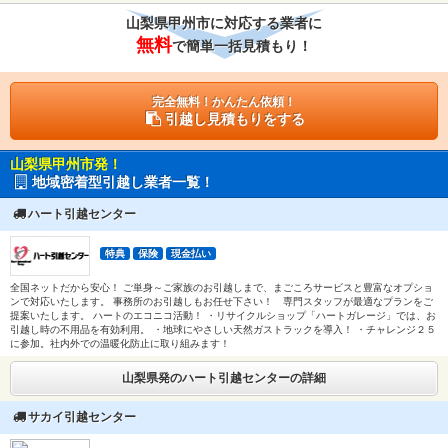
山梨県甲州市に対応する業者に
無料
で簡単一括見積もり！
完全無料！かんたん依頼！
引越し見積もりをする
山梨県甲州市発！
地域密着型引越し業者一覧！
ハート引越センター
特典
保険
現金払い
全国ネットだから安心！ ご単身～ご家族のお引越しまで、まごころサービスと豊富なオプショ
ンで対応いたします。 事務所のお引越しもお任せ下さい！ 専門スタッフが最適なプランをご
提案いたします。 ハートのエコニコ活動！ ・リサイクルショップ「ハートガレージ」では、お
引越し時の不用品を有効利用。 ・地球にやさしい天然ガストラックを導入！ ・チャレンジ２５
に参加。社内外での温暖化防止に取り組みます！
山梨県発のハート引越センターの詳細
サカイ引越センター