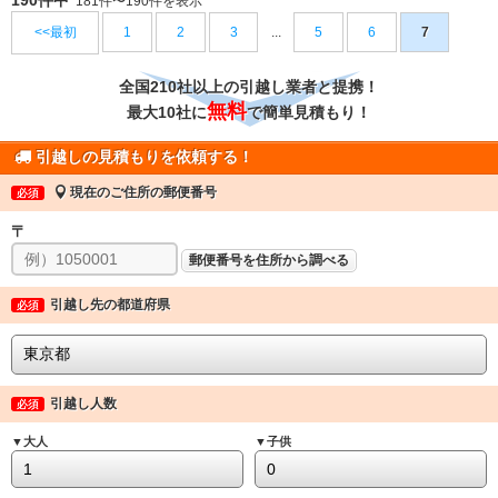
181件〜190件を表示
<<最初
1
2
3
...
5
6
7
全国210社以上の引越し業者と提携！
無料
最大10社に
で簡単見積もり！
引越しの見積もりを依頼する！
現在のご住所の郵便番号
必須
〒
郵便番号を住所から調べる
引越し先の都道府県
必須
引越し人数
必須
▼大人
▼子供