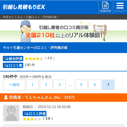
見積依頼
メニュー
本音がたくさん！引越口コミ・評判掲示板！
引越し業
サカイ引越センターの口コミ・評判掲示板
（ 4.0 ）
総合評価
190 件
口コミ数
190件中
181件〜190件を表示
<<最初
1
2
3
...
5
6
7
投稿者 : てんちゃんさん (No : 3257)
投稿日 ： 2013-11-11 16:32:00
口コミ評価
（ 3.0 ）