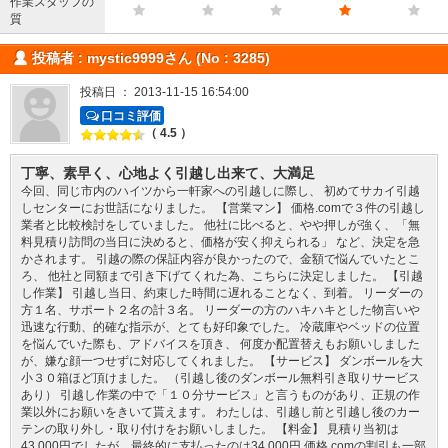
作業スタッフの
質
投稿者 : mystic9999さん (No : 3285)
投稿日 ： 2013-11-15 16:54:00
口コミ評価
（ 4.5 ）
丁寧、素早く、心地よく引越し出来て、大満足
今回、同じ市内のハイツから一軒家への引越しに際し、 初めてサカイ引越
しセンターにお世話になりました。 【営業マン】 価格.comで３件の引越し
業者と比較検討をしていました。 他社に比べると、やや押しが強く、「無
料見積り訪問の当日に決めると、価格が安く抑えられる」 など、決定を急
かされます。 引越の際の保証内容が良かったので、金額で悩んでいたとこ
ろ、 他社と同額まで引き下げてくれた為、こちらに決定しました。 【引越
し作業】 引越し当日、約束した時間に遅れることなく、到着。 リーダーの
方１名、サポート２名の計３名。 リーダーの方のハキハキとした物言いや
迅速な行動、的確な指示が、とても好印象でした。 冷蔵庫やベッドの位置
を悩んでいた際も、アドバイスを頂き、 何度か配置替えもお願いしました
が、嫌な顔一つせずに対応してくれました。 【サービス】 ダンボールを大
小３０箱ほど頂けました。 （引越し後のダンボール無料引き取りサービス
あり） 引越し作業の中で「１０分サービス」と言うものがあり、正規の作
業以外にお願いをきいて貰えます。 わたしは、引越し前と引越し後のカー
テンの取り外し・取り付けをお願いしました。 【料金】 見積り当初は
43,000円でしたが、最終的に支払ったのは34,000円 価格.comの割引も一部