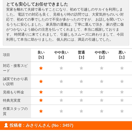
とても安心してお任せできました
実家を離れて夫婦で暮らすことになり、初めて引越しのサカイを利用しま
した。 電話での対応も良く、見積もり時の訪問では、大変気持ちのいい対
応で、初めての事でしたので不安が多かったのですが、 お話しを聞いてい
るうちに安心しました。 家具類の運搬は、丁寧に運んで頂き、家の壁に傷
がつかないよう細心の注意を払ってくれまして、本当に感謝しておりま
す。 時間通りに来てくれまして、引越しもスムーズに終わりまして、今回
利用して本当に助かりました。 個人的には、満足の引越しでした。
良い
やや良い
普通
やや悪い
悪い
項目
【5】
【4】
【3】
【2】
【1】
対応・接客スピ
ード
誠実でわかり易
い説明
見積もり料金
特典充実度
作業スタッフの
質
投稿者 : みさりんさん (No : 3457)