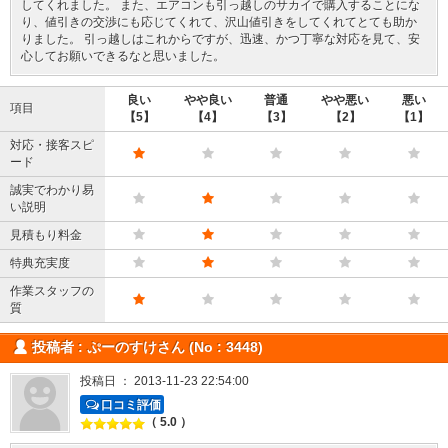
してくれました。 また、エアコンも引っ越しのサカイで購入することにな
り、値引きの交渉にも応じてくれて、沢山値引きをしてくれてとても助か
りました。 引っ越しはこれからですが、迅速、かつ丁寧な対応を見て、安
心してお願いできるなと思いました。
良い
やや良い
普通
やや悪い
悪い
項目
【5】
【4】
【3】
【2】
【1】
対応・接客スピ
ード
誠実でわかり易
い説明
見積もり料金
特典充実度
作業スタッフの
質
投稿者 : ぷーのすけさん (No : 3448)
投稿日 ： 2013-11-23 22:54:00
口コミ評価
（ 5.0 ）