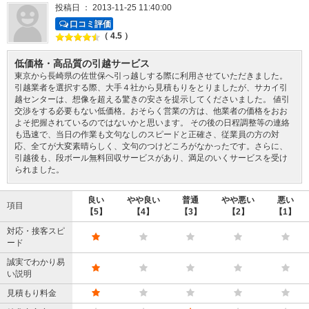
投稿日 ： 2013-11-25 11:40:00
口コミ評価
（ 4.5 ）
低価格・高品質の引越サービス
東京から長崎県の佐世保へ引っ越しする際に利用させていただきました。
引越業者を選択する際、大手４社から見積もりをとりましたが、サカイ引
越センターは、想像を超える驚きの安さを提示してくださいました。 値引
交渉をする必要もない低価格。おそらく営業の方は、他業者の価格をおお
よそ把握されているのではないかと思います。 その後の日程調整等の連絡
も迅速で、当日の作業も文句なしのスピードと正確さ、従業員の方の対
応、全てが大変素晴らしく、文句のつけどころがなかったです。さらに、
引越後も、段ボール無料回収サービスがあり、満足のいくサービスを受け
られました。
良い
やや良い
普通
やや悪い
悪い
項目
【5】
【4】
【3】
【2】
【1】
対応・接客スピ
ード
誠実でわかり易
い説明
見積もり料金