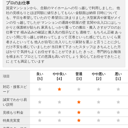
プロのお仕事
賃貸マンションから、念願のマイホームへの引っ越しで利用しました。 他
社の見積もりとほぼ同額に値引きしてもらい 金額面は納得 日時について
も、平日を希望していたので 希望日に決まりました 大型家具や家電がメイ
ンの引っ越しでしたが マンションの通路や部屋の壁 玄関や出入口にはしっ
かりと保護材が貼られ 家具もしっかり覆っての搬出・搬入 さすがプロのお
仕事です 積み込みの確認と搬入先の指示なども 適格で、もちろん正確 あっ
という間に引っ越しが終わってしまって 圧巻といった感じでした いくら業
者さんといっても 他人が自宅に出入りしたり家財を運ぶ と言うことに少し
だけ不安を感じていましたが 当日来て下さったスタッフは きちんとした方
ばかりで 気持ちよくお任せすることができました きっと、専門的なお勉強
を積まれて プロとしての意識も高いのでしょう 安心してお任せできたこと
に とても満足しています
良い
やや良い
普通
やや悪い
悪い
項目
【5】
【4】
【3】
【2】
【1】
対応・接客スピ
ード
誠実でわかり易
い説明
見積もり料金
特典充実度