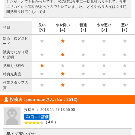
したが、とても良かったです。 私の姉は夜中に一括見積もりをして、夜中
にサカイから電話があったのでキレていました。 どうやらサカイは２４時
間見積り対応らしいです。
良い
やや良い
普通
やや悪い
悪い
項目
【5】
【4】
【3】
【2】
【1】
対応・接客スピ
ード
誠実でわかり易
い説明
見積もり料金
特典充実度
作業スタッフの
質
投稿者 : piconsanさん (No : 3512)
投稿日 ： 2013-11-27 13:56:00
口コミ評価
（ 4.0 ）
早くて安いです。