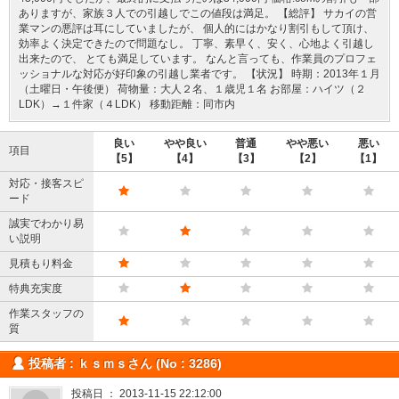
ありますが、家族３人での引越しでこの値段は満足。 【総評】 サカイの営
業マンの悪評は耳にしていましたが、 個人的にはかなり割引もして頂け、
効率よく決定できたので問題なし。 丁寧、素早く、安く、心地よく引越し
出来たので、 とても満足しています。 なんと言っても、作業員のプロフェ
ッショナルな対応が好印象の引越し業者です。 【状況】 時期：2013年１月
（土曜日・午後便） 荷物量：大人２名、１歳児１名 お部屋：ハイツ（２
LDK）→１件家（４LDK） 移動距離：同市内
良い
やや良い
普通
やや悪い
悪い
項目
【5】
【4】
【3】
【2】
【1】
対応・接客スピ
ード
誠実でわかり易
い説明
見積もり料金
特典充実度
作業スタッフの
質
投稿者 : ｋｓｍｓさん (No : 3286)
投稿日 ： 2013-11-15 22:12:00