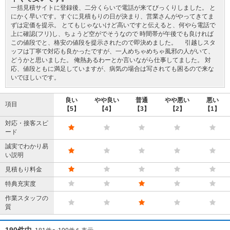
一括見積サイトに登録後、二分くらいで電話が来てびっくりしました。 と
にかく早いです。すぐに見積もりの日が決まり、営業さんがやってきてま
ずは定価を提示。 とてもじゃないけど高いですと伝えると、何やら電話で
上に確認(フリ)し、ちょうど空がでそうなので 時間帯が午後でも良ければ
この値段でと、格安の値段を提示されたので即決めました。 引越しスタ
ッフは丁寧で対応も良かったですが、一人めちゃめちゃ風邪の人がいて、
どうかと思いました。 俺熱あるわーとか言いながら仕事してました。 対
応、値段ともに満足していますが、病気の場合は写されても困るので来な
いでほしいです。
良い
やや良い
普通
やや悪い
悪い
項目
【5】
【4】
【3】
【2】
【1】
対応・接客スピ
ード
誠実でわかり易
い説明
見積もり料金
特典充実度
作業スタッフの
質
190件中