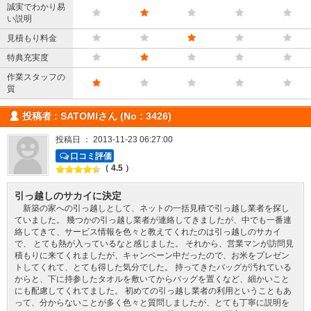
誠実でわかり易
い説明
見積もり料金
特典充実度
作業スタッフの
質
投稿者 : SATOMIさん (No : 3426)
投稿日 ： 2013-11-23 06:27:00
口コミ評価
（ 4.5 ）
引っ越しのサカイに決定
新築の家への引っ越しとして、ネットの一括見積で引っ越し業者を探し
ていました。 幾つかの引っ越し業者が連絡してきましたが、中でも一番連
絡してきて、サービス情報を色々と教えてくれたのは引っ越しのサカイ
で、 とても熱が入っているなと感じました。 それから、営業マンが訪問見
積もりに来てくれましたが、キャンペーン中だったので、お米をプレゼン
トしてくれて、とても得した気分でした。 持ってきたバッグが汚れている
からと、下に持参したタオルを敷いてからバッグを置くなど、細かいこと
にも配慮してくれてました。 初めての引っ越し業者の利用ということもあ
って、分からないことが多く色々と質問しましたが、とても丁寧に説明を