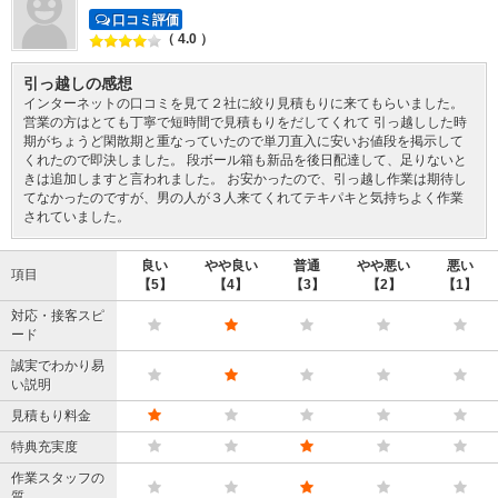
口コミ評価
（ 4.0 ）
引っ越しの感想
インターネットの口コミを見て２社に絞り見積もりに来てもらいました。
営業の方はとても丁寧で短時間で見積もりをだしてくれて 引っ越しした時
期がちょうど閑散期と重なっていたので単刀直入に安いお値段を掲示して
くれたので即決しました。 段ボール箱も新品を後日配達して、足りないと
きは追加しますと言われました。 お安かったので、引っ越し作業は期待し
てなかったのですが、男の人が３人来てくれてテキパキと気持ちよく作業
されていました。
良い
やや良い
普通
やや悪い
悪い
項目
【5】
【4】
【3】
【2】
【1】
対応・接客スピ
ード
誠実でわかり易
い説明
見積もり料金
特典充実度
作業スタッフの
質