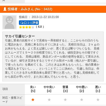
投稿者 : みみさん (No : 3422)
投稿日 ： 2013-11-22 10:21:00
口コミ評価
（ 4.0 ）
サカイ引越センター
引越し業者の比較サイトで見積を一斉依頼すると、ここからその日のうち
に電話があり、見積に来る日もすぐに決まった。 見積日当日は、２ｋｇの
お米がもらえる。よく言えば嬉しいが、悪く言えば断りづらくなる。 見積
はスムーズで１５〜２０分程度で出してくれる。値段交渉もその場ですぐ
にしてくれる。 見積は最初、新品ダンボール箱の使用を仮定して算出され
ているが、値引き交渉をするとリサイクル段ボール箱（他人が一度引越し
で使ったもの）を薦めてくる。 このときはお米ももらったし、他の業者か
ら電話もきてないし。。。ということでここに決めた。 引越し当日は、作
業してくださる方も作業自体も親切丁寧だと思った。 引越し見積依頼して
から反応が早いので、また次に頼んでもいいかも、と思う。
良い
やや良い
普通
やや悪い
悪い
項目
【5】
【4】
【3】
【2】
【1】
対応・接客スピ
ード