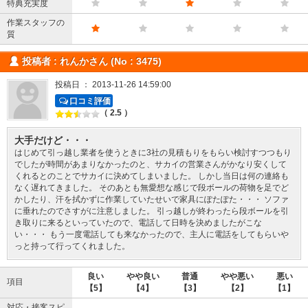
特典充実度
作業スタッフの
質
投稿者 : れんかさん (No : 3475)
投稿日 ： 2013-11-26 14:59:00
口コミ評価
（ 2.5 ）
大手だけど・・・
はじめて引っ越し業者を使うときに3社の見積もりをもらい検討すつつもり
でしたが時間があまりなかったのと、サカイの営業さんがかなり安くして
くれるとのことでサカイに決めてしまいました。 しかし当日は何の連絡も
なく遅れてきました。 そのあとも無愛想な感じで段ボールの荷物を足でど
かしたり、汗を拭かずに作業していたせいで家具にぽたぽた・・・ ソファ
に垂れたのでさすがに注意しました。 引っ越しが終わったら段ボールを引
き取りに来るといっていたので、電話して日時を決めましたがこな
い・・・ もう一度電話しても来なかったので、主人に電話をしてもらいや
っと持って行ってくれました。
良い
やや良い
普通
やや悪い
悪い
項目
【5】
【4】
【3】
【2】
【1】
対応・接客スピ