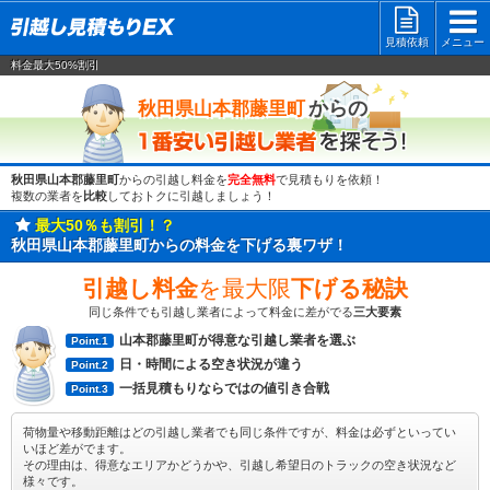
見積依頼
メニュー
料金最大50%割引
一番安い
からの
秋田県山本郡藤里町
秋田県山本郡藤里町
からの引越し料金を
完全無料
で見積もりを依頼！
複数の業者を
比較
しておトクに引越しましょう！
最大50％も割引！？
秋田県山本郡藤里町からの料金を下げる裏ワザ！
引越し料金
を最大限
下げる秘訣
同じ条件でも引越し業者によって料金に差がでる
三大要素
山本郡藤里町が得意な引越し業者を選ぶ
Point.1
日・時間による空き状況が違う
Point.2
一括見積もりならではの値引き合戦
Point.3
荷物量や移動距離はどの引越し業者でも同じ条件ですが、料金は必ずといってい
いほど差がでます。
その理由は、得意なエリアかどうかや、引越し希望日のトラックの空き状況など
様々です。