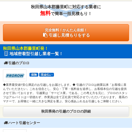
秋田県山本郡藤里町に対応する業者に
無料
で簡単一括見積もり！
完全無料！かんたん依頼！
引越し見積もりをする
秋田県山本郡藤里町発！
地域密着型引越し業者一覧！
引越のプロロ
保険
現金払い
◆業界最安値!!安心満足のお引越しをお届けします。◆ 引越のプロロは創業以来「お客様に喜
んでいただきたい」これを信念とし、安心・丁寧・低料金を追求し、お客様本位の引越を提供
させて頂いております。 引越業は「サービス業」である。この考え方を元に、プロロのスタッ
フはアルバイトは一切使わず、作業員は全て正社員で対応させていただいております。 最高の
マナーで、お荷物と一緒に大きな満足を運ぶ、安心感あふれるお引越しをご体験ください。
秋田県発の引越のプロロの詳細
ハート引越センター