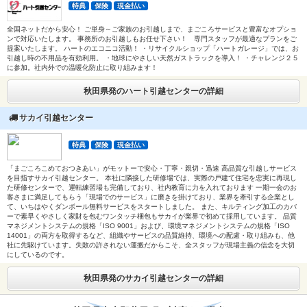
特典
保険
現金払い
全国ネットだから安心！ ご単身～ご家族のお引越しまで、まごころサービスと豊富なオプショ
ンで対応いたします。 事務所のお引越しもお任せ下さい！ 専門スタッフが最適なプランをご
提案いたします。 ハートのエコニコ活動！ ・リサイクルショップ「ハートガレージ」では、お
引越し時の不用品を有効利用。 ・地球にやさしい天然ガストラックを導入！ ・チャレンジ２５
に参加。社内外での温暖化防止に取り組みます！
秋田県発のハート引越センターの詳細
サカイ引越センター
特典
保険
現金払い
「まごころこめておつきあい」がモットーで安心・丁寧・親切・迅速 高品質な引越しサービス
を目指すサカイ引越センター。 本社に隣接した研修場では、実際の戸建て住宅を忠実に再現し
た研修センターで、運転練習場も完備しており、社内教育に力を入れております 一期一会のお
客さまに満足してもらう「現場でのサービス」に磨きを掛けており、業界を牽引する企業とし
て、いちはやくダンボール無料サービスをスタートしました。 また、キルティング加工のカバ
ーで素早くやさしく家財を包むワンタッチ梱包もサカイが業界で初めて採用しています。 品質
マネジメントシステムの規格「ISO 9001」および、環境マネジメントシステムの規格「ISO
14001」の両方を取得するなど、組織やサービスの品質維持、環境への配慮・取り組みも、他
社に先駆けています。失敗の許されない運搬だからこそ、全スタッフが現場主義の信念を大切
にしているのです。
秋田県発のサカイ引越センターの詳細