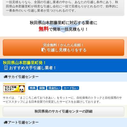
一括見積もりなら、全国の引越し業者の中から、あなたの引越し条件にあう、秋
田県山本郡藤里町が得意な引越し会社に一括で見積もりがとれるので、効率的に
一番条件のいい引越し業者が見つけられるのです。
秋田県山本郡藤里町に対応する業者に
無料
で簡単一括見積もり！
完全無料！かんたん依頼！
引越し見積もりをする
秋田県山本郡藤里町発！
おすすめ大手引越し業者！
サカイ引越センター
特典
保険
現金払い
カード払い
サカイは、「まごころこめておつきあい」をモットーに、自社保有のトラックと自社採用のサ
ービススタッフによる日本全国での安定したサービスをお届けしております。
秋田県発のサカイ引越センターの詳細
アート引越センター