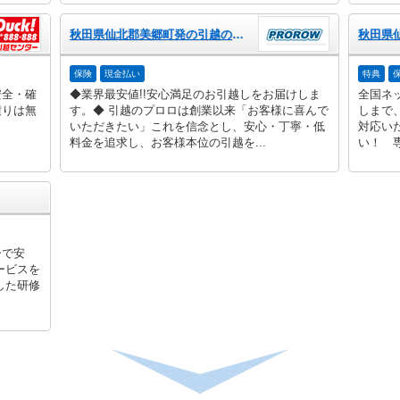
秋田県仙北郡美郷町発の引越のプロロ
保険
現金払い
特典
安全・確
◆業界最安値!!安心満足のお引越しをお届けしま
全国ネ
積りは無
す。◆ 引越のプロロは創業以来「お客様に喜んで
しまで
いただきたい」これを信念とし、安心・丁寧・低
対応い
料金を追求し、お客様本位の引越を...
い！ 専
ーで安
ービスを
した研修