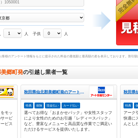
人
人
子供
人
お客様のアンケート情報をもとに提示された料金の最低額と最高額の差を表示しております。割引額は
郡美郷町発
の引越し業者一覧
秋田県仙北郡美郷町発のアート引越センター
特典
保険
現金払い
カード払い
特典
」をモッ
選べてお得な「おまかせパック」や女性スタッフ
アーク
のサービ
により女性のためのお引越「レディースパック」
快適に
サービス
など、豊富なメニューと高品質な作業でご満足い
んとし
ただけるサービスを提供いたします。