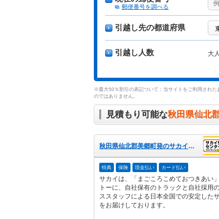
郵便番号を調べる
引越し先の都道府県
引越し人数
大
※最大50％割引の表記ついて：当サイトをご利用された
のではありません。
見積もり可能な
秋田県仙北
秋田県仙北郡美郷町発のサカイ引越センター
特典
保険
現金払い
カード払い
サカイは、「まごころこめておつきあい
トーに、自社保有のトラックと自社採用
ススタッフによる日本全国での安定した
をお届けしております。