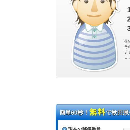
荷
そ
ま
し
無料
簡単60秒！
で秋田県
現在の郵便番号