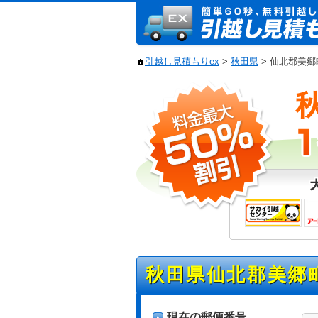
引越し見積もりex
>
秋田県
> 仙北郡美
秋田県仙北郡美郷
現在の郵便番号