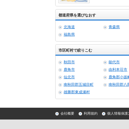
都道府県を選びなおす
北海道
青森県
福島県
市区町村で絞りこむ
秋田市
能代市
鹿角市
由利本荘市
仙北市
鹿角郡小坂
南秋田郡五城目町
南秋田郡八
雄勝郡東成瀬村
会社概要
利用規約
個人情報保護