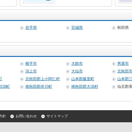
岩手県
宮城県
秋田県
横手市
大館市
男鹿市
潟上市
大仙市
北秋田
町
北秋田郡上小阿仁村
山本郡藤里町
山本郡
郎潟町
南秋田郡井川町
南秋田郡大潟村
仙北郡
方針
お問い合わせ
サイトマップ