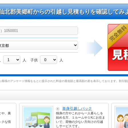
仙北郡美郷町からの引越し見積もりを確認してみ
人
人
子供
人
お客様のアンケート情報をもとに提示された料金の最低額と最高額の差を表示しております。割引額は
単身引越しパック
とや、裏
独身の方やこれから一人暮らしを
始める方、１ルームや１Kにお住ま
トクな情
いで、荷物の少ない方向けの引越
しサービスです。