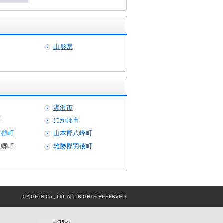
山形県
湯沢市
市
にかほ市
三種町
山本郡八峰町
美郷町
雄勝郡羽後町
©ZIGExN Co., Ltd. ALL RIGHTS RESERVED.
プライバシーマーク