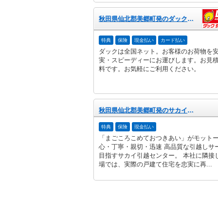
秋田県仙北郡美郷町発のダック引越センター
特典
保険
現金払い
カード払い
ダックは全国ネット。お客様のお荷物を
実・スピーディーにお運びします。お見
料です。お気軽にご利用ください。
秋田県仙北郡美郷町発のサカイ引越センター
特典
保険
現金払い
「まごころこめておつきあい」がモット
心・丁寧・親切・迅速 高品質な引越しサ
目指すサカイ引越センター。 本社に隣接
場では、実際の戸建て住宅を忠実に再...