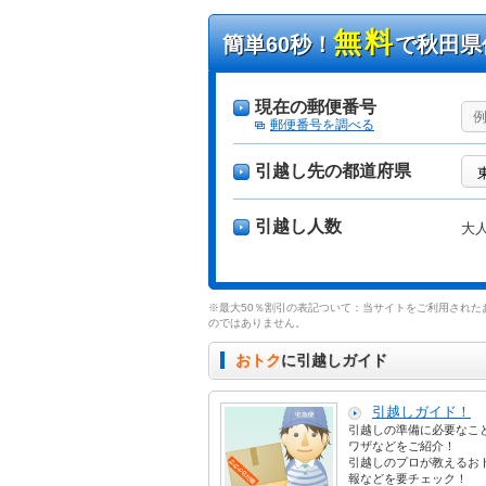
無料
簡単60秒！
で秋田県
現在の郵便番号
郵便番号を調べる
引越し先の都道府県
引越し人数
大
※最大50％割引の表記ついて：当サイトをご利用された
のではありません。
おトク
に引越しガイド
引越しガイド！
引越しの準備に必要なこ
ワザなどをご紹介！
引越しのプロが教えるお
報などを要チェック！