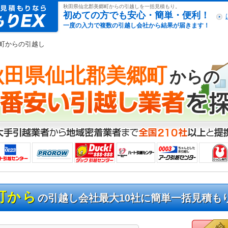
引越し見積もりex
秋田県仙北郡美郷町からの引越しを一括見積もり。
初めての方でも安心・簡単・便利！
一度の入力で複数の引越し会社から結果が届きます！
郷町からの引越し
秋田県仙北郡美郷町
からの
町から
の引越し会社最大10社に簡単一括見積も