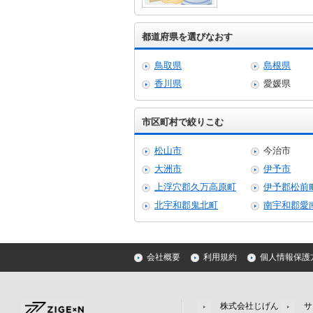
都道府県を選びなおす
鳥取県
島根県
香川県
愛媛県
市区町村で絞りこむ
松山市
今治市
大洲市
伊予市
上浮穴郡久万高原町
伊予郡松前
北宇和郡鬼北町
南宇和郡愛
会社概要
利用規約
個人情報保護
株式会社じげん
サ