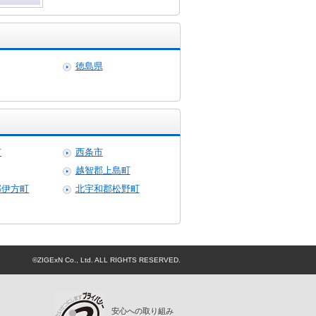
徳島県
市
西条市
越智郡上島町
郡伊方町
北宇和郡松野町
©ZIGExN Co., Ltd. ALL RIGHTS RESERVED.
プライバシーマーク
安心への取り組み