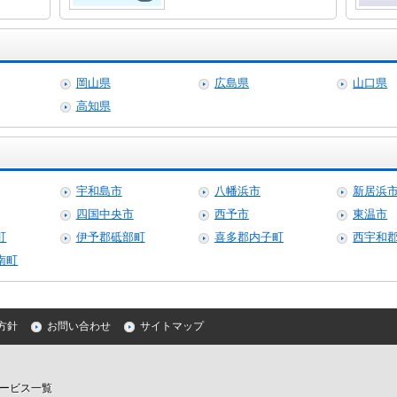
岡山県
広島県
山口県
高知県
宇和島市
八幡浜市
新居浜
四国中央市
西予市
東温市
町
伊予郡砥部町
喜多郡内子町
西宇和
南町
方針
お問い合わせ
サイトマップ
ービス一覧