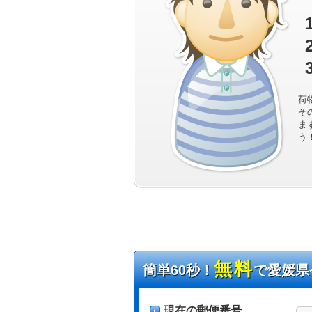
荷
そ
ま
う
無料
簡単60秒！
で愛媛県
現在の郵便番号