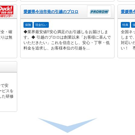
愛媛県今治市発の引越のプロロ
保険
現金払い
特典
安全・確
◆業界最安値!!安心満足のお引越しをお届けしま
全国ネ
積りは無
す。◆ 引越のプロロは創業以来「お客様に喜んで
しまで
いただきたい」これを信念とし、安心・丁寧・低
対応い
料金を追求し、お客様本位の引越を...
い！ 専
ーで安
ービスを
した研修