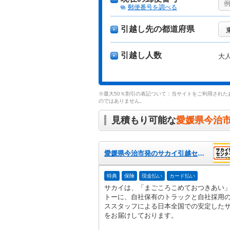
郵便番号を調べる
引越し先の都道府県
引越し人数
大
※最大50％割引の表記ついて：当サイトをご利用された
のではありません。
見積もり可能な
愛媛県今治
愛媛県今治市発のサカイ引越センター
特典
保険
現金払い
カード払い
サカイは、「まごころこめておつきあい
トーに、自社保有のトラックと自社採用
ススタッフによる日本全国での安定した
をお届けしております。