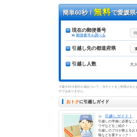
無料
簡単60秒！
で愛媛県
現在の郵便番号
郵便番号を調べる
引越し先の都道府県
引越し人数
大
※最大50％割引の表記ついて：当サイトをご利用された
のではありません。
おトク
に引越しガイド
引越しガイド！
引越しの準備に必要なこ
ワザなどをご紹介！
引越しのプロが教えるお
報などを要チェック！