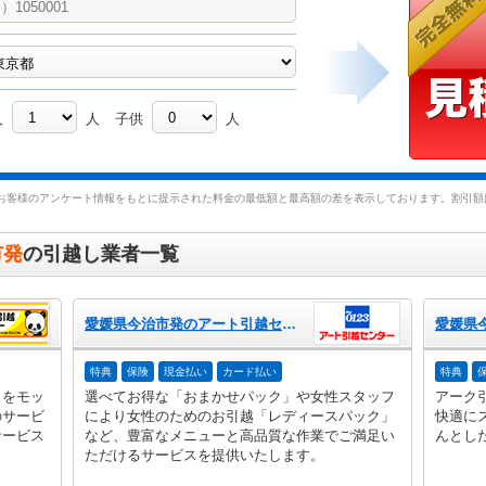
人
人
子供
人
お客様のアンケート情報をもとに提示された料金の最低額と最高額の差を表示しております。割引額は
市発
の引越し業者一覧
愛媛県今治市発のアート引越センター
特典
保険
現金払い
カード払い
特典
」をモッ
選べてお得な「おまかせパック」や女性スタッフ
アーク
のサービ
により女性のためのお引越「レディースパック」
快適に
サービス
など、豊富なメニューと高品質な作業でご満足い
んとし
ただけるサービスを提供いたします。