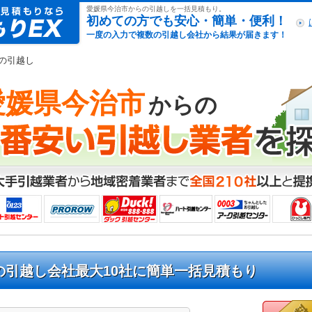
引越し見積もりex
愛媛県今治市からの引越しを一括見積もり。
初めての方でも安心・簡単・便利！
一度の入力で複数の引越し会社から結果が届きます！
らの引越し
愛媛県今治市
からの
の引越し会社最大10社に簡単一括見積もり