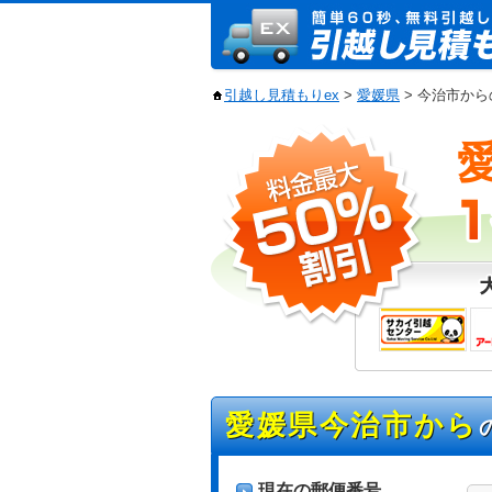
引越し見積もりex
>
愛媛県
> 今治市か
愛媛県今治市から
現在の郵便番号