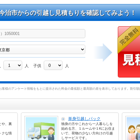
今治市からの引越し見積もりを確認してみよう！
人
人
子供
人
お客様のアンケート情報をもとに提示された料金の最低額と最高額の差を表示しております。割引額は
単身引越しパック
とや、裏
独身の方やこれから一人暮らしを
始める方、１ルームや１Kにお住ま
トクな情
いで、荷物の少ない方向けの引越
しサービスです。