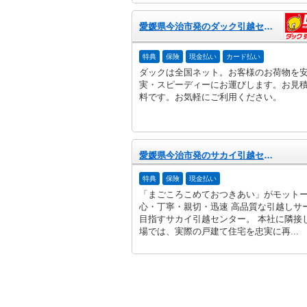
愛媛県今治市発のダック引越センター
特典
保険
現金払い
カード払い
ダックは全国ネット。お客様のお荷物を
実・スピーディーにお運びします。お見
料です。お気軽にご利用ください。
愛媛県今治市発のサカイ引越センター
特典
保険
現金払い
「まごころこめておつきあい」がモット
心・丁寧・親切・迅速 高品質な引越しサ
目指すサカイ引越センター。 本社に隣接
場では、実際の戸建て住宅を忠実に再...