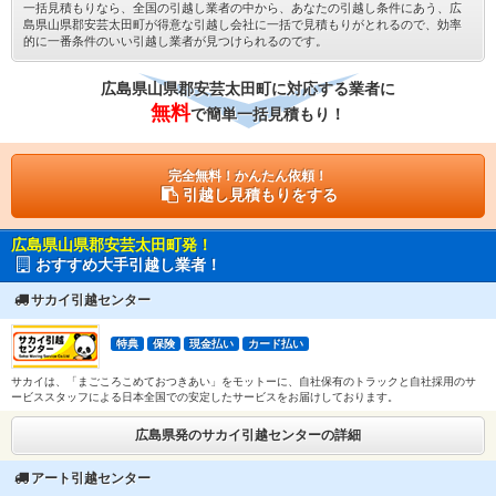
一括見積もりなら、全国の引越し業者の中から、あなたの引越し条件にあう、広
島県山県郡安芸太田町が得意な引越し会社に一括で見積もりがとれるので、効率
的に一番条件のいい引越し業者が見つけられるのです。
広島県山県郡安芸太田町に対応する業者に
無料
で簡単一括見積もり！
完全無料！かんたん依頼！
引越し見積もりをする
広島県山県郡安芸太田町発！
おすすめ大手引越し業者！
サカイ引越センター
特典
保険
現金払い
カード払い
サカイは、「まごころこめておつきあい」をモットーに、自社保有のトラックと自社採用のサ
ービススタッフによる日本全国での安定したサービスをお届けしております。
広島県発のサカイ引越センターの詳細
アート引越センター