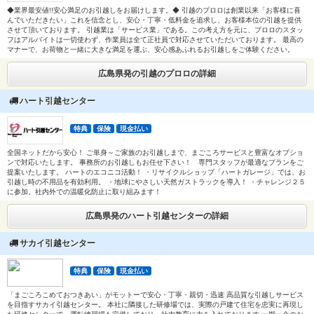
◆業界最安値!!安心満足のお引越しをお届けします。◆ 引越のプロロは創業以来「お客様に喜
んでいただきたい」これを信念とし、安心・丁寧・低料金を追求し、お客様本位の引越を提供
させて頂いております。 引越業は「サービス業」である。この考え方を元に、プロロのスタッ
フはアルバイトは一切使わず、作業員は全て正社員で対応させていただいております。 最高の
マナーで、お荷物と一緒に大きな満足を運ぶ、安心感あふれるお引越しをご体験ください。
広島県発の引越のプロロの詳細
ハート引越センター
特典
保険
現金払い
全国ネットだから安心！ ご単身～ご家族のお引越しまで、まごころサービスと豊富なオプショ
ンで対応いたします。 事務所のお引越しもお任せ下さい！ 専門スタッフが最適なプランをご
提案いたします。 ハートのエコニコ活動！ ・リサイクルショップ「ハートガレージ」では、お
引越し時の不用品を有効利用。 ・地球にやさしい天然ガストラックを導入！ ・チャレンジ２５
に参加。社内外での温暖化防止に取り組みます！
広島県発のハート引越センターの詳細
サカイ引越センター
特典
保険
現金払い
「まごころこめておつきあい」がモットーで安心・丁寧・親切・迅速 高品質な引越しサービス
を目指すサカイ引越センター。 本社に隣接した研修場では、実際の戸建て住宅を忠実に再現し