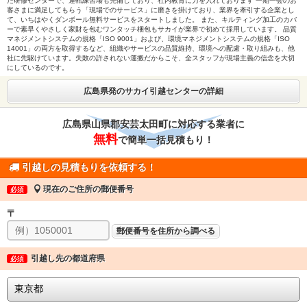
た研修センターで、運転練習場も完備しており、社内教育に力を入れております 一期一会のお
客さまに満足してもらう「現場でのサービス」に磨きを掛けており、業界を牽引する企業とし
て、いちはやくダンボール無料サービスをスタートしました。 また、キルティング加工のカバ
ーで素早くやさしく家財を包むワンタッチ梱包もサカイが業界で初めて採用しています。 品質
マネジメントシステムの規格「ISO 9001」および、環境マネジメントシステムの規格「ISO
14001」の両方を取得するなど、組織やサービスの品質維持、環境への配慮・取り組みも、他
社に先駆けています。失敗の許されない運搬だからこそ、全スタッフが現場主義の信念を大切
にしているのです。
広島県発のサカイ引越センターの詳細
広島県山県郡安芸太田町に対応する業者に
無料
で簡単一括見積もり！
引越しの見積もりを依頼する！
現在のご住所の郵便番号
必須
〒
郵便番号を住所から調べる
引越し先の都道府県
必須