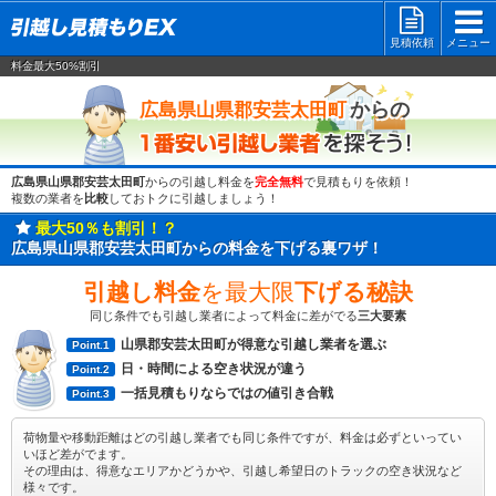
見積依頼
メニュー
料金最大50%割引
一番安い
からの
広島県山県郡安芸太田町
広島県山県郡安芸太田町
からの引越し料金を
完全無料
で見積もりを依頼！
複数の業者を
比較
しておトクに引越しましょう！
最大50％も割引！？
広島県山県郡安芸太田町からの料金を下げる裏ワザ！
引越し料金
を最大限
下げる秘訣
同じ条件でも引越し業者によって料金に差がでる
三大要素
山県郡安芸太田町が得意な引越し業者を選ぶ
Point.1
日・時間による空き状況が違う
Point.2
一括見積もりならではの値引き合戦
Point.3
荷物量や移動距離はどの引越し業者でも同じ条件ですが、料金は必ずといってい
いほど差がでます。
その理由は、得意なエリアかどうかや、引越し希望日のトラックの空き状況など
様々です。