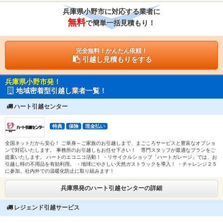
兵庫県小野市に対応する業者に
無料
で簡単一括見積もり！
完全無料！かんたん依頼！
引越し見積もりをする
兵庫県小野市発！
地域密着型引越し業者一覧！
ハート引越センター
特典
保険
現金払い
全国ネットだから安心！ ご単身～ご家族のお引越しまで、まごころサービスと豊富なオプショ
ンで対応いたします。 事務所のお引越しもお任せ下さい！ 専門スタッフが最適なプランをご
提案いたします。 ハートのエコニコ活動！ ・リサイクルショップ「ハートガレージ」では、お
引越し時の不用品を有効利用。 ・地球にやさしい天然ガストラックを導入！ ・チャレンジ２５
に参加。社内外での温暖化防止に取り組みます！
兵庫県発のハート引越センターの詳細
レジェンド引越サービス