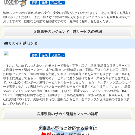
特典
保険
現金払い
熟練スタッフがお荷物1点から安心、安全にお運びさせていただきます。急なお引越でも是非お
問い合わせください。 また、様々なご要望にお応えできるようにオプションも多数取り揃えて
おりますので、些細なご相談でも結構ですので、お気軽にお問い合わせください。
兵庫県発のレジェンド引越サービスの詳細
サカイ引越センター
特典
保険
現金払い
「まごころこめておつきあい」がモットーで安心・丁寧・親切・迅速 高品質な引越しサービス
を目指すサカイ引越センター。 本社に隣接した研修場では、実際の戸建て住宅を忠実に再現し
た研修センターで、運転練習場も完備しており、社内教育に力を入れております 一期一会のお
客さまに満足してもらう「現場でのサービス」に磨きを掛けており、業界を牽引する企業とし
て、いちはやくダンボール無料サービスをスタートしました。 また、キルティング加工のカバ
ーで素早くやさしく家財を包むワンタッチ梱包もサカイが業界で初めて採用しています。 品質
マネジメントシステムの規格「ISO 9001」および、環境マネジメントシステムの規格「ISO
14001」の両方を取得するなど、組織やサービスの品質維持、環境への配慮・取り組みも、他
社に先駆けています。失敗の許されない運搬だからこそ、全スタッフが現場主義の信念を大切
にしているのです。
兵庫県発のサカイ引越センターの詳細
兵庫県小野市に対応する業者に
無料