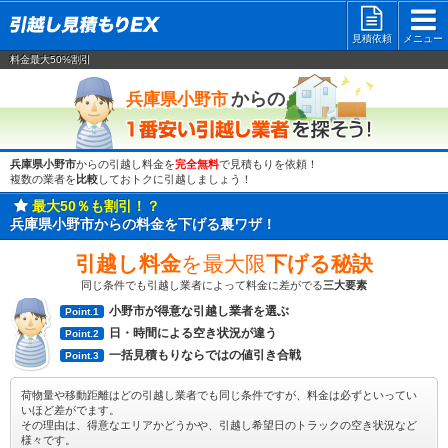
見積依頼
メニュー
料金最大50%割引
一番安い
からの
兵庫県小野市
兵庫県小野市
からの引越し料金を
完全無料
で見積もりを依頼！
複数の業者を
比較
しておトクに引越しましょう！
最大50％も割引！？
兵庫県小野市からの料金を下げる裏ワザ！
引越し料金
を最大限
下げる秘訣
同じ条件でも引越し業者によって料金に差がでる
三大要素
小野市が得意な引越し業者を選ぶ
Point.1
日・時間による空き状況が違う
Point.2
一括見積もりならではの値引き合戦
Point.3
荷物量や移動距離はどの引越し業者でも同じ条件ですが、料金は必ずといってい
いほど差がでます。
その理由は、得意なエリアかどうかや、引越し希望日のトラックの空き状況など
様々です。