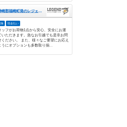
兵庫県神崎郡福崎町発のレジェンド引越サービス
保険
現金払い
タッフがお荷物1点から安心、安全にお運
ていただきます。急なお引越でも是非お問
せください。 また、様々なご要望にお応え
うにオプションも多数取り揃...