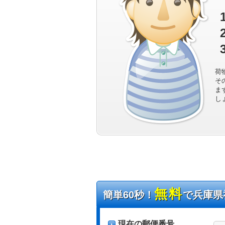
荷
そ
ま
し
無料
簡単60秒！
で兵庫県
現在の郵便番号