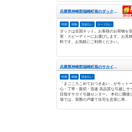
兵庫県神崎郡福崎町発のダック引越センター
特典
保険
現金払い
カード払い
ダックは全国ネット。お客様のお荷物を
実・スピーディーにお運びします。お見
料です。お気軽にご利用ください。
兵庫県神崎郡福崎町発のサカイ引越センター
特典
保険
現金払い
「まごころこめておつきあい」がモット
心・丁寧・親切・迅速 高品質な引越しサ
目指すサカイ引越センター。 本社に隣接
場では、実際の戸建て住宅を忠実に再...