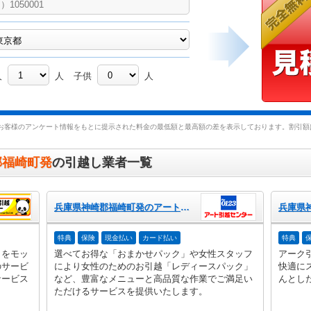
人
人
子供
人
お客様のアンケート情報をもとに提示された料金の最低額と最高額の差を表示しております。割引額は
郡福崎町発
の引越し業者一覧
兵庫県神崎郡福崎町発のアート引越センター
特典
保険
現金払い
カード払い
特典
」をモッ
選べてお得な「おまかせパック」や女性スタッフ
アーク
のサービ
により女性のためのお引越「レディースパック」
快適に
サービス
など、豊富なメニューと高品質な作業でご満足い
んとし
ただけるサービスを提供いたします。