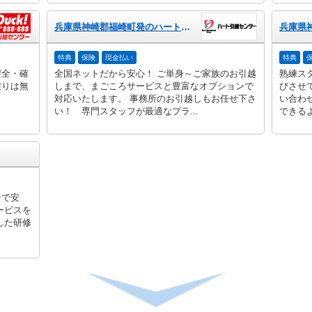
兵庫県神崎郡福崎町発のハート引越センター
特典
保険
現金払い
特典
安全・確
全国ネットだから安心！ ご単身～ご家族のお引越
熟練ス
積りは無
しまで、まごころサービスと豊富なオプションで
びさせ
対応いたします。 事務所のお引越しもお任せ下さ
い合わ
い！ 専門スタッフが最適なプラ...
できるよ
ーで安
ービスを
した研修