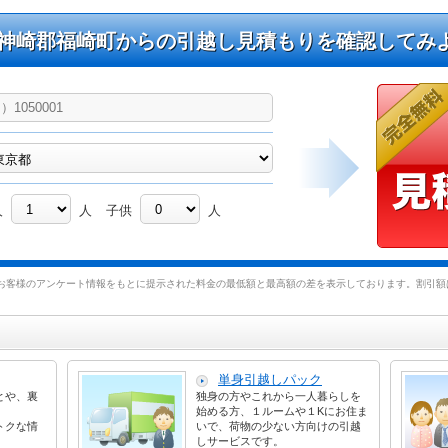
神崎郡福崎町からの引越し見積もりを確認してみ
人
人
子供
人
お客様のアンケート情報をもとに提示された料金の最低額と最高額の差を表示しております。割引額は
単身引越しパック
とや、裏
独身の方やこれから一人暮らしを
始める方、１ルームや１Kにお住ま
トクな情
いで、荷物の少ない方向けの引越
しサービスです。