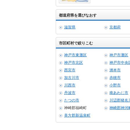
都道府県を選びなおす
滋賀県
京都府
市区町村で絞りこむ
神戸市東灘区
神戸市灘区
神戸市北区
神戸市中央
西宮市
洲本市
加古川市
赤穂市
川西市
小野市
丹波市
南あわじ市
たつの市
川辺郡猪名
神崎郡福崎町
神崎郡神河
美方郡新温泉町