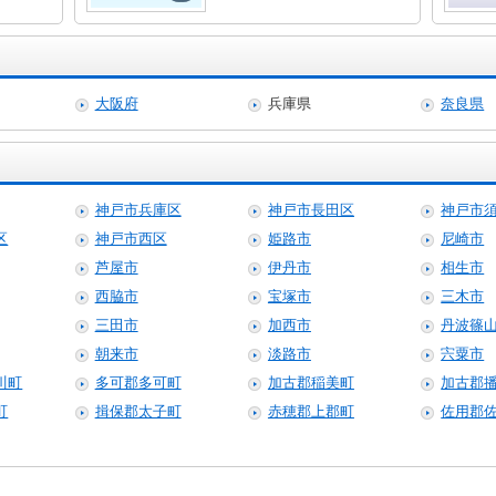
大阪府
兵庫県
奈良県
神戸市兵庫区
神戸市長田区
神戸市
区
神戸市西区
姫路市
尼崎市
芦屋市
伊丹市
相生市
西脇市
宝塚市
三木市
三田市
加西市
丹波篠
朝来市
淡路市
宍粟市
川町
多可郡多可町
加古郡稲美町
加古郡
町
揖保郡太子町
赤穂郡上郡町
佐用郡