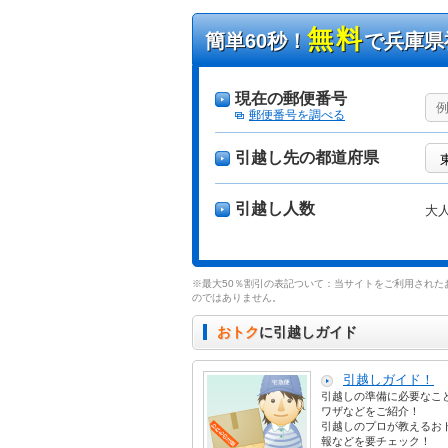
無料
簡単60秒！
で兵庫県
現在の郵便番号
郵便番号を調べる
引越し先の都道府県
引越し人数
大
※最大50％割引の表記ついて：当サイトをご利用された
のではありません。
おトク
に引越しガイド
引越しガイド！
引越しの準備に必要なこ
ワザなどをご紹介！
引越しのプロが教えるお
報などを要チェック！