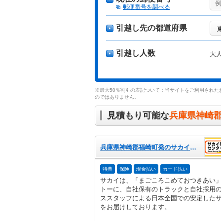
郵便番号を調べる
引越し先の都道府県
引越し人数
大
※最大50％割引の表記ついて：当サイトをご利用された
のではありません。
見積もり可能な
兵庫県神崎
兵庫県神崎郡福崎町発のサカイ引越センター
特典
保険
現金払い
カード払い
サカイは、「まごころこめておつきあい
トーに、自社保有のトラックと自社採用
ススタッフによる日本全国での安定した
をお届けしております。