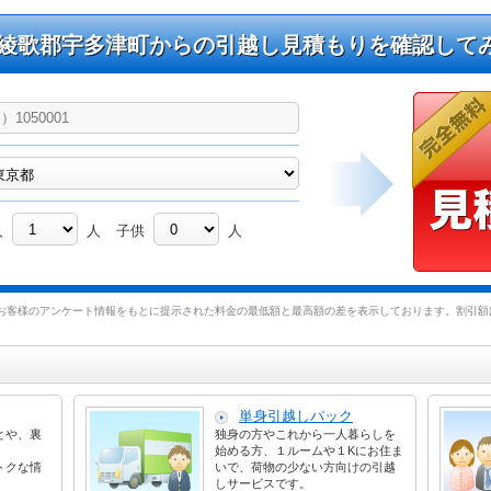
綾歌郡宇多津町からの引越し見積もりを確認して
人
人
子供
人
お客様のアンケート情報をもとに提示された料金の最低額と最高額の差を表示しております。割引額は
単身引越しパック
とや、裏
独身の方やこれから一人暮らしを
始める方、１ルームや１Kにお住ま
トクな情
いで、荷物の少ない方向けの引越
しサービスです。