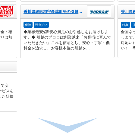
香川県綾歌郡宇多津町発の引越のプロロ
保険
現金払い
特典
安全・確
◆業界最安値!!安心満足のお引越しをお届けしま
全国ネ
積りは無
す。◆ 引越のプロロは創業以来「お客様に喜んで
しまで
いただきたい」これを信念とし、安心・丁寧・低
対応い
料金を追求し、お客様本位の引越を...
い！ 専
ーで安
ービスを
した研修