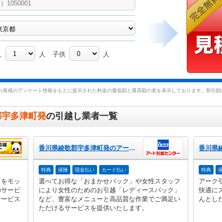
人
人
子供
人
お客様のアンケート情報をもとに提示された料金の最低額と最高額の差を表示しております。割引額は
郡宇多津町発
の引越し業者一覧
香川県綾歌郡宇多津町発のアート引越センター
特典
保険
現金払い
カード払い
特典
」をモッ
選べてお得な「おまかせパック」や女性スタッフ
アーク
のサービ
により女性のためのお引越「レディースパック」
快適に
サービス
など、豊富なメニューと高品質な作業でご満足い
んとし
ただけるサービスを提供いたします。