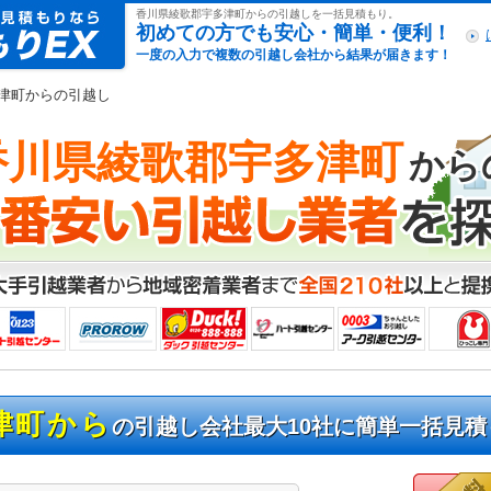
引越し見積もりex
香川県綾歌郡宇多津町からの引越しを一括見積もり。
初めての方でも安心・簡単・便利！
一度の入力で複数の引越し会社から結果が届きます！
多津町からの引越し
香川県綾歌郡宇多津町
から
津町から
の引越し会社最大10社に簡単一括見積