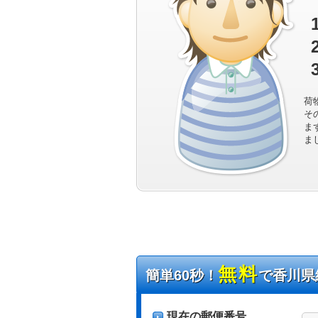
荷
そ
ま
ま
無料
簡単60秒！
で香川県
現在の郵便番号