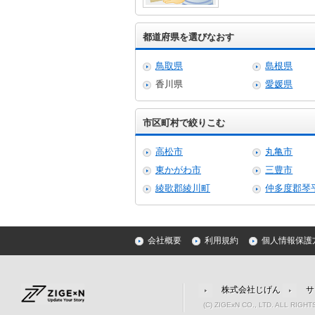
都道府県を選びなおす
鳥取県
島根県
香川県
愛媛県
市区町村で絞りこむ
高松市
丸亀市
東かがわ市
三豊市
綾歌郡綾川町
仲多度郡琴
会社概要
利用規約
個人情報保護
株式会社じげん
サ
(C) ZIGExN CO., LTD. ALL RIGH