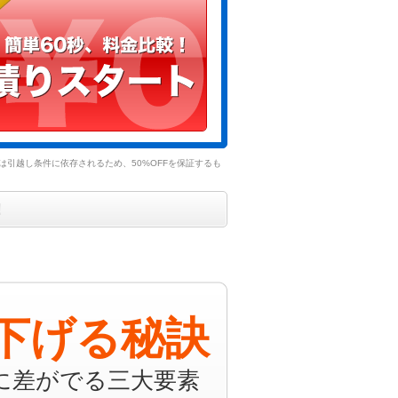
引越し条件に依存されるため、50%OFFを保証するも
！
下げる秘訣
に差がでる三大要素