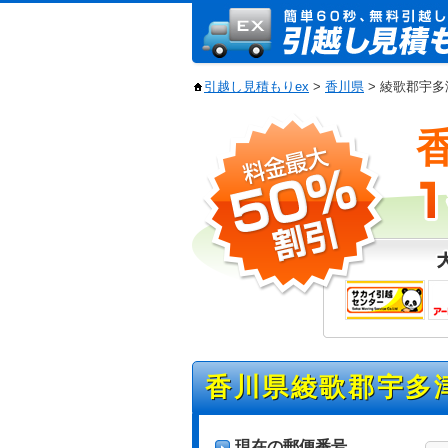
引越し見積もりex
>
香川県
> 綾歌郡宇
香川県綾歌郡宇多
現在の郵便番号