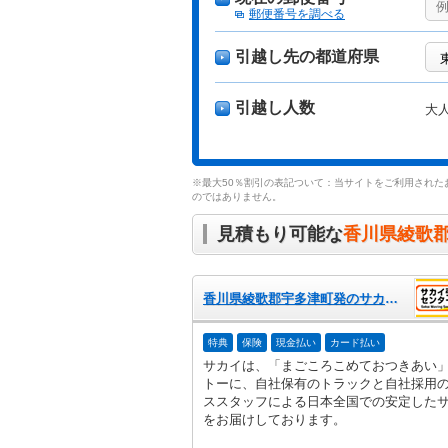
郵便番号を調べる
引越し先の都道府県
引越し人数
大
※最大50％割引の表記ついて：当サイトをご利用された
のではありません。
見積もり可能な
香川県綾歌
香川県綾歌郡宇多津町発のサカイ引越センター
特典
保険
現金払い
カード払い
サカイは、「まごころこめておつきあい
トーに、自社保有のトラックと自社採用
ススタッフによる日本全国での安定した
をお届けしております。