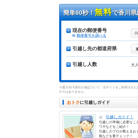
無料
簡単60秒！
で香川県
現在の郵便番号
郵便番号を調べる
引越し先の都道府県
引越し人数
大
※最大50％割引の表記ついて：当サイトをご利用された
のではありません。
おトク
に引越しガイド
引越しガイド！
引越しの準備に必要なこ
ワザなどをご紹介！
引越しのプロが教えるお
報などを要チェック！