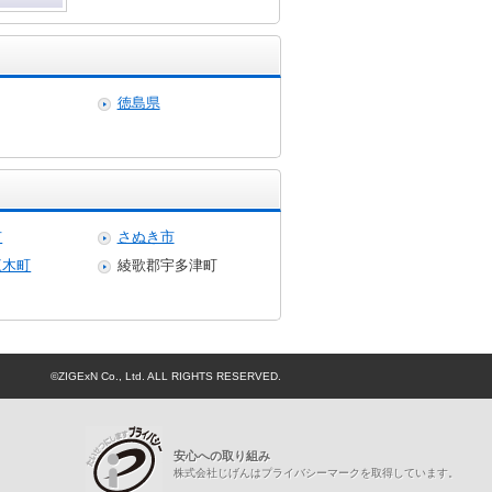
徳島県
市
さぬき市
三木町
綾歌郡宇多津町
©ZIGExN Co., Ltd. ALL RIGHTS RESERVED.
プライバシーマーク
安心への取り組み
株式会社じげんはプライバシーマークを取得しています。