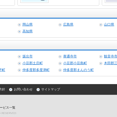
岡山県
広島県
山口県
高知県
坂出市
善通寺市
観音寺
小豆郡土庄町
小豆郡小豆島町
木田郡
平町
仲多度郡多度津町
仲多度郡まんのう町
方針
お問い合わせ
サイトマップ
ービス一覧
TS RESERVED.