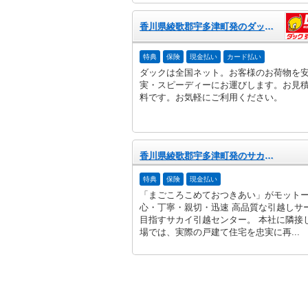
香川県綾歌郡宇多津町発のダック引越センター
特典
保険
現金払い
カード払い
ダックは全国ネット。お客様のお荷物を
実・スピーディーにお運びします。お見
料です。お気軽にご利用ください。
香川県綾歌郡宇多津町発のサカイ引越センター
特典
保険
現金払い
「まごころこめておつきあい」がモット
心・丁寧・親切・迅速 高品質な引越しサ
目指すサカイ引越センター。 本社に隣接
場では、実際の戸建て住宅を忠実に再...