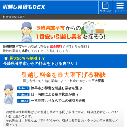
見積依頼
メニュー
料金最大50%割引
一番安い
からの
長崎県諫早市
長崎県諫早市
からの引越し料金を
完全無料
で見積もりを依頼！
複数の業者を
比較
しておトクに引越しましょう！
最大50％も割引！？
長崎県諫早市からの料金を下げる裏ワザ！
引越し料金
を最大限
下げる秘訣
同じ条件でも引越し業者によって料金に差がでる
三大要素
諫早市が得意な引越し業者を選ぶ
Point.1
日・時間による空き状況が違う
Point.2
一括見積もりならではの値引き合戦
Point.3
荷物量や移動距離はどの引越し業者でも同じ条件ですが、料金は必ずといってい
いほど差がでます。
その理由は、得意なエリアかどうかや、引越し希望日のトラックの空き状況など
様々です。