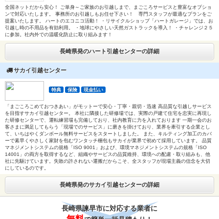
全国ネットだから安心！ ご単身～ご家族のお引越しまで、まごころサービスと豊富なオプショ
ンで対応いたします。 事務所のお引越しもお任せ下さい！ 専門スタッフが最適なプランをご
提案いたします。 ハートのエコニコ活動！ ・リサイクルショップ「ハートガレージ」では、お
引越し時の不用品を有効利用。 ・地球にやさしい天然ガストラックを導入！ ・チャレンジ２５
に参加。社内外での温暖化防止に取り組みます！
長崎県発のハート引越センターの詳細
サカイ引越センター
特典
保険
現金払い
「まごころこめておつきあい」がモットーで安心・丁寧・親切・迅速 高品質な引越しサービス
を目指すサカイ引越センター。 本社に隣接した研修場では、実際の戸建て住宅を忠実に再現し
た研修センターで、運転練習場も完備しており、社内教育に力を入れております 一期一会のお
客さまに満足してもらう「現場でのサービス」に磨きを掛けており、業界を牽引する企業とし
て、いちはやくダンボール無料サービスをスタートしました。 また、キルティング加工のカバ
ーで素早くやさしく家財を包むワンタッチ梱包もサカイが業界で初めて採用しています。 品質
マネジメントシステムの規格「ISO 9001」および、環境マネジメントシステムの規格「ISO
14001」の両方を取得するなど、組織やサービスの品質維持、環境への配慮・取り組みも、他
社に先駆けています。失敗の許されない運搬だからこそ、全スタッフが現場主義の信念を大切
にしているのです。
長崎県発のサカイ引越センターの詳細
長崎県諫早市に対応する業者に
無料