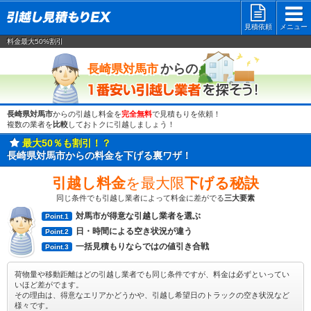
見積依頼
メニュー
料金最大50%割引
一番安い
からの
長崎県対馬市
長崎県対馬市
からの引越し料金を
完全無料
で見積もりを依頼！
複数の業者を
比較
しておトクに引越しましょう！
最大50％も割引！？
長崎県対馬市からの料金を下げる裏ワザ！
引越し料金
を最大限
下げる秘訣
同じ条件でも引越し業者によって料金に差がでる
三大要素
対馬市が得意な引越し業者を選ぶ
Point.1
日・時間による空き状況が違う
Point.2
一括見積もりならではの値引き合戦
Point.3
荷物量や移動距離はどの引越し業者でも同じ条件ですが、料金は必ずといってい
いほど差がでます。
その理由は、得意なエリアかどうかや、引越し希望日のトラックの空き状況など
様々です。