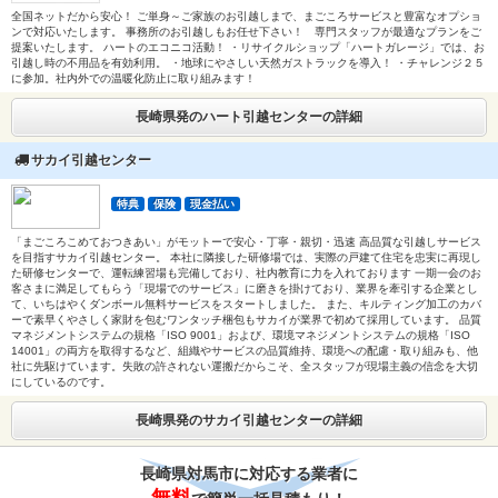
全国ネットだから安心！ ご単身～ご家族のお引越しまで、まごころサービスと豊富なオプショ
ンで対応いたします。 事務所のお引越しもお任せ下さい！ 専門スタッフが最適なプランをご
提案いたします。 ハートのエコニコ活動！ ・リサイクルショップ「ハートガレージ」では、お
引越し時の不用品を有効利用。 ・地球にやさしい天然ガストラックを導入！ ・チャレンジ２５
に参加。社内外での温暖化防止に取り組みます！
長崎県発のハート引越センターの詳細
サカイ引越センター
特典
保険
現金払い
「まごころこめておつきあい」がモットーで安心・丁寧・親切・迅速 高品質な引越しサービス
を目指すサカイ引越センター。 本社に隣接した研修場では、実際の戸建て住宅を忠実に再現し
た研修センターで、運転練習場も完備しており、社内教育に力を入れております 一期一会のお
客さまに満足してもらう「現場でのサービス」に磨きを掛けており、業界を牽引する企業とし
て、いちはやくダンボール無料サービスをスタートしました。 また、キルティング加工のカバ
ーで素早くやさしく家財を包むワンタッチ梱包もサカイが業界で初めて採用しています。 品質
マネジメントシステムの規格「ISO 9001」および、環境マネジメントシステムの規格「ISO
14001」の両方を取得するなど、組織やサービスの品質維持、環境への配慮・取り組みも、他
社に先駆けています。失敗の許されない運搬だからこそ、全スタッフが現場主義の信念を大切
にしているのです。
長崎県発のサカイ引越センターの詳細
長崎県対馬市に対応する業者に
無料