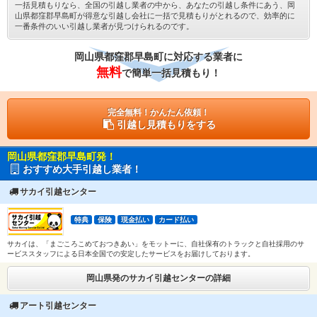
一括見積もりなら、全国の引越し業者の中から、あなたの引越し条件にあう、岡
山県都窪郡早島町が得意な引越し会社に一括で見積もりがとれるので、効率的に
一番条件のいい引越し業者が見つけられるのです。
岡山県都窪郡早島町に対応する業者に
無料
で簡単一括見積もり！
完全無料！かんたん依頼！
引越し見積もりをする
岡山県都窪郡早島町発！
おすすめ大手引越し業者！
サカイ引越センター
特典
保険
現金払い
カード払い
サカイは、「まごころこめておつきあい」をモットーに、自社保有のトラックと自社採用のサ
ービススタッフによる日本全国での安定したサービスをお届けしております。
岡山県発のサカイ引越センターの詳細
アート引越センター