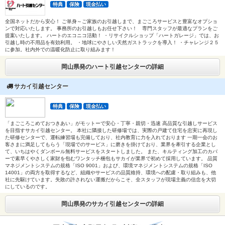
特典
保険
現金払い
全国ネットだから安心！ ご単身～ご家族のお引越しまで、まごころサービスと豊富なオプショ
ンで対応いたします。 事務所のお引越しもお任せ下さい！ 専門スタッフが最適なプランをご
提案いたします。 ハートのエコニコ活動！ ・リサイクルショップ「ハートガレージ」では、お
引越し時の不用品を有効利用。 ・地球にやさしい天然ガストラックを導入！ ・チャレンジ２５
に参加。社内外での温暖化防止に取り組みます！
岡山県発のハート引越センターの詳細
サカイ引越センター
特典
保険
現金払い
「まごころこめておつきあい」がモットーで安心・丁寧・親切・迅速 高品質な引越しサービス
を目指すサカイ引越センター。 本社に隣接した研修場では、実際の戸建て住宅を忠実に再現し
た研修センターで、運転練習場も完備しており、社内教育に力を入れております 一期一会のお
客さまに満足してもらう「現場でのサービス」に磨きを掛けており、業界を牽引する企業とし
て、いちはやくダンボール無料サービスをスタートしました。 また、キルティング加工のカバ
ーで素早くやさしく家財を包むワンタッチ梱包もサカイが業界で初めて採用しています。 品質
マネジメントシステムの規格「ISO 9001」および、環境マネジメントシステムの規格「ISO
14001」の両方を取得するなど、組織やサービスの品質維持、環境への配慮・取り組みも、他
社に先駆けています。失敗の許されない運搬だからこそ、全スタッフが現場主義の信念を大切
にしているのです。
岡山県発のサカイ引越センターの詳細