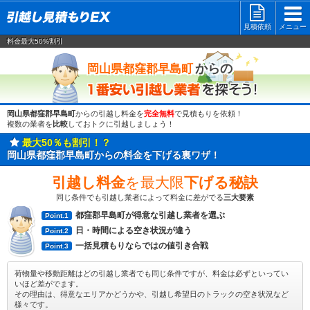
見積依頼
メニュー
料金最大50%割引
一番安い
からの
岡山県都窪郡早島町
岡山県都窪郡早島町
からの引越し料金を
完全無料
で見積もりを依頼！
複数の業者を
比較
しておトクに引越しましょう！
最大50％も割引！？
岡山県都窪郡早島町からの料金を下げる裏ワザ！
引越し料金
を最大限
下げる秘訣
同じ条件でも引越し業者によって料金に差がでる
三大要素
都窪郡早島町が得意な引越し業者を選ぶ
Point.1
日・時間による空き状況が違う
Point.2
一括見積もりならではの値引き合戦
Point.3
荷物量や移動距離はどの引越し業者でも同じ条件ですが、料金は必ずといってい
いほど差がでます。
その理由は、得意なエリアかどうかや、引越し希望日のトラックの空き状況など
様々です。