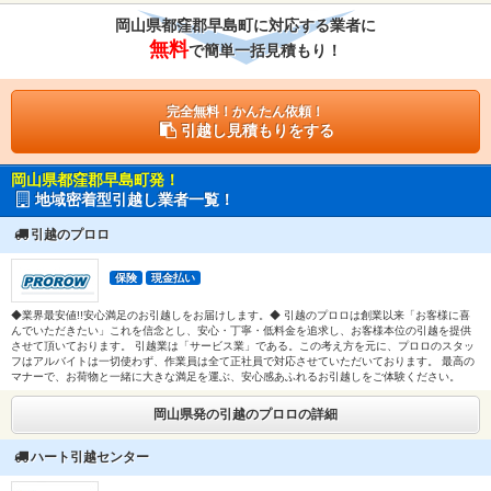
岡山県都窪郡早島町に対応する業者に
無料
で簡単一括見積もり！
完全無料！かんたん依頼！
引越し見積もりをする
岡山県都窪郡早島町発！
地域密着型引越し業者一覧！
引越のプロロ
保険
現金払い
◆業界最安値!!安心満足のお引越しをお届けします。◆ 引越のプロロは創業以来「お客様に喜
んでいただきたい」これを信念とし、安心・丁寧・低料金を追求し、お客様本位の引越を提供
させて頂いております。 引越業は「サービス業」である。この考え方を元に、プロロのスタッ
フはアルバイトは一切使わず、作業員は全て正社員で対応させていただいております。 最高の
マナーで、お荷物と一緒に大きな満足を運ぶ、安心感あふれるお引越しをご体験ください。
岡山県発の引越のプロロの詳細
ハート引越センター