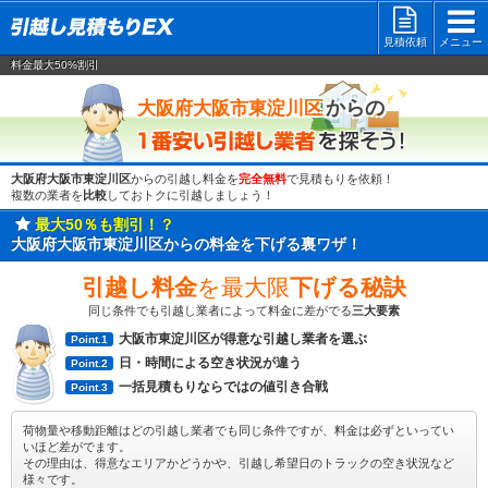
見積依頼
メニュー
料金最大50%割引
一番安い
からの
大阪府大阪市東淀川区
大阪府大阪市東淀川区
からの引越し料金を
完全無料
で見積もりを依頼！
複数の業者を
比較
しておトクに引越しましょう！
最大50％も割引！？
大阪府大阪市東淀川区からの料金を下げる裏ワザ！
引越し料金
を最大限
下げる秘訣
同じ条件でも引越し業者によって料金に差がでる
三大要素
大阪市東淀川区が得意な引越し業者を選ぶ
Point.1
日・時間による空き状況が違う
Point.2
一括見積もりならではの値引き合戦
Point.3
荷物量や移動距離はどの引越し業者でも同じ条件ですが、料金は必ずといってい
いほど差がでます。
その理由は、得意なエリアかどうかや、引越し希望日のトラックの空き状況など
様々です。