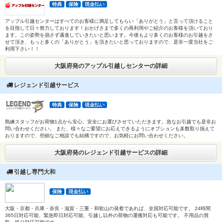
特典
保険
現金払い
アップル引越センターはすべてのお客様に満足してもらい「ありがとう」と言って頂けること
を目指して日々努力しております！おかげさまで多くの再利用やご紹介のお客様を頂いており
ます。この姿勢を崩さず邁進していきたいと思います。今後もより多くのお客様のお引越をさ
せて頂き、もっと多くの「ありがとう」を頂きたいと思っておりますので、是非一度当社をご
利用下さい！！
大阪府発のアップル引越しセンターの詳細
レジェンド引越サービス
特典
保険
現金払い
熟練スタッフがお荷物1点から安心、安全にお運びさせていただきます。急なお引越でも是非お
問い合わせください。 また、様々なご要望にお応えできるようにオプションも多数取り揃えて
おりますので、些細なご相談でも結構ですので、お気軽にお問い合わせください。
大阪府発のレジェンド引越サービスの詳細
引越し専門大和
保険
現金払い
大阪・京都・兵庫・奈良・滋賀・三重・和歌山の発着であれば、全国対応可能です。 24時間
365日対応可能、緊急即日対応可能、引越し以外の荷物の運搬対応も可能です。 不用品の買