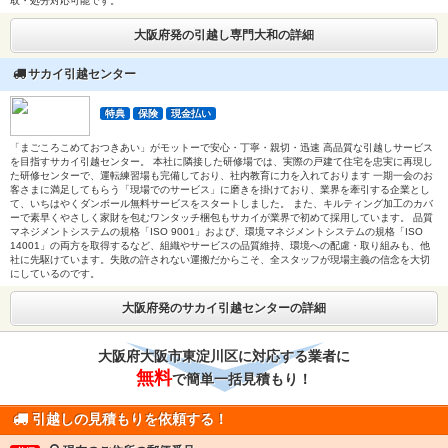
取・処分対応可能です。
大阪府発の引越し専門大和の詳細
サカイ引越センター
特典
保険
現金払い
「まごころこめておつきあい」がモットーで安心・丁寧・親切・迅速 高品質な引越しサービス
を目指すサカイ引越センター。 本社に隣接した研修場では、実際の戸建て住宅を忠実に再現し
た研修センターで、運転練習場も完備しており、社内教育に力を入れております 一期一会のお
客さまに満足してもらう「現場でのサービス」に磨きを掛けており、業界を牽引する企業とし
て、いちはやくダンボール無料サービスをスタートしました。 また、キルティング加工のカバ
ーで素早くやさしく家財を包むワンタッチ梱包もサカイが業界で初めて採用しています。 品質
マネジメントシステムの規格「ISO 9001」および、環境マネジメントシステムの規格「ISO
14001」の両方を取得するなど、組織やサービスの品質維持、環境への配慮・取り組みも、他
社に先駆けています。失敗の許されない運搬だからこそ、全スタッフが現場主義の信念を大切
にしているのです。
大阪府発のサカイ引越センターの詳細
大阪府大阪市東淀川区に対応する業者に
無料
で簡単一括見積もり！
引越しの見積もりを依頼する！