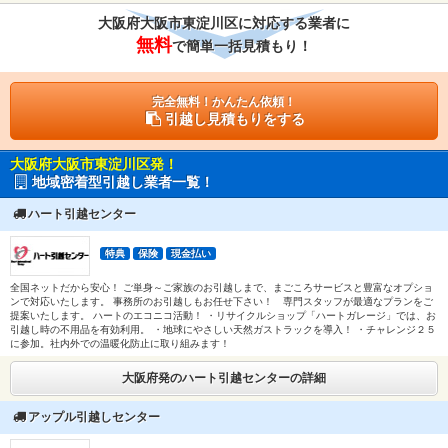
大阪府大阪市東淀川区に対応する業者に
無料
で簡単一括見積もり！
完全無料！かんたん依頼！
引越し見積もりをする
大阪府大阪市東淀川区発！
地域密着型引越し業者一覧！
ハート引越センター
特典
保険
現金払い
全国ネットだから安心！ ご単身～ご家族のお引越しまで、まごころサービスと豊富なオプショ
ンで対応いたします。 事務所のお引越しもお任せ下さい！ 専門スタッフが最適なプランをご
提案いたします。 ハートのエコニコ活動！ ・リサイクルショップ「ハートガレージ」では、お
引越し時の不用品を有効利用。 ・地球にやさしい天然ガストラックを導入！ ・チャレンジ２５
に参加。社内外での温暖化防止に取り組みます！
大阪府発のハート引越センターの詳細
アップル引越しセンター