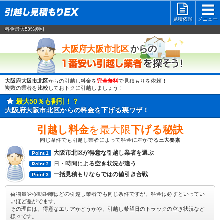
見積依頼
メニュー
料金最大50%割引
一番安い
からの
大阪府大阪市北区
大阪府大阪市北区
からの引越し料金を
完全無料
で見積もりを依頼！
複数の業者を
比較
しておトクに引越しましょう！
最大50％も割引！？
大阪府大阪市北区からの料金を下げる裏ワザ！
引越し料金
を最大限
下げる秘訣
同じ条件でも引越し業者によって料金に差がでる
三大要素
大阪市北区が得意な引越し業者を選ぶ
Point.1
日・時間による空き状況が違う
Point.2
一括見積もりならではの値引き合戦
Point.3
荷物量や移動距離はどの引越し業者でも同じ条件ですが、料金は必ずといってい
いほど差がでます。
その理由は、得意なエリアかどうかや、引越し希望日のトラックの空き状況など
様々です。