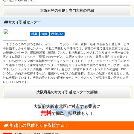
取・処分対応可能です。
大阪府発の引越し専門大和の詳細
サカイ引越センター
特典
保険
現金払い
「まごころこめておつきあい」がモットーで安心・丁寧・親切・迅速 高品質な引越しサービス
を目指すサカイ引越センター。 本社に隣接した研修場では、実際の戸建て住宅を忠実に再現し
た研修センターで、運転練習場も完備しており、社内教育に力を入れております 一期一会のお
客さまに満足してもらう「現場でのサービス」に磨きを掛けており、業界を牽引する企業とし
て、いちはやくダンボール無料サービスをスタートしました。 また、キルティング加工のカバ
ーで素早くやさしく家財を包むワンタッチ梱包もサカイが業界で初めて採用しています。 品質
マネジメントシステムの規格「ISO 9001」および、環境マネジメントシステムの規格「ISO
14001」の両方を取得するなど、組織やサービスの品質維持、環境への配慮・取り組みも、他
社に先駆けています。失敗の許されない運搬だからこそ、全スタッフが現場主義の信念を大切
にしているのです。
大阪府発のサカイ引越センターの詳細
大阪府大阪市北区に対応する業者に
無料
で簡単一括見積もり！
引越しの見積もりを依頼する！