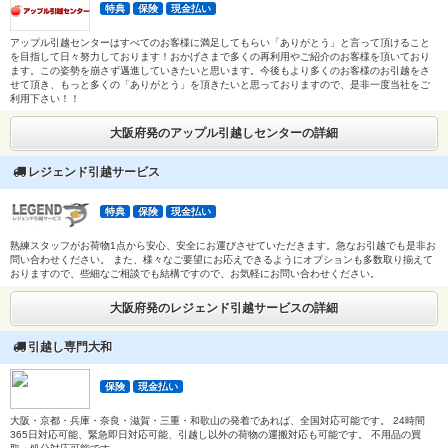
特典
保険
現金払い
アップル引越センターはすべてのお客様に満足してもらい「ありがとう」と言って頂けること
を目指して日々努力しております！おかげさまで多くの再利用やご紹介のお客様を頂いており
ます。この姿勢を崩さず邁進していきたいと思います。今後もより多くのお客様のお引越をさ
せて頂き、もっと多くの「ありがとう」を頂きたいと思っておりますので、是非一度当社をご
利用下さい！！
大阪府発のアップル引越しセンターの詳細
レジェンド引越サービス
特典
保険
現金払い
熟練スタッフがお荷物1点から安心、安全にお運びさせていただきます。急なお引越でも是非お
問い合わせください。 また、様々なご要望にお応えできるようにオプションも多数取り揃えて
おりますので、些細なご相談でも結構ですので、お気軽にお問い合わせください。
大阪府発のレジェンド引越サービスの詳細
引越し専門大和
保険
現金払い
大阪・京都・兵庫・奈良・滋賀・三重・和歌山の発着であれば、全国対応可能です。 24時間
365日対応可能、緊急即日対応可能、引越し以外の荷物の運搬対応も可能です。 不用品の買