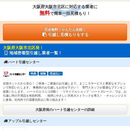
大阪府大阪市北区に対応する業者に
無料
で簡単一括見積もり！
完全無料！かんたん依頼！
引越し見積もりをする
大阪府大阪市北区発！
地域密着型引越し業者一覧！
ハート引越センター
特典
保険
現金払い
全国ネットだから安心！ ご単身～ご家族のお引越しまで、まごころサービスと豊富なオプショ
ンで対応いたします。 事務所のお引越しもお任せ下さい！ 専門スタッフが最適なプランをご
提案いたします。 ハートのエコニコ活動！ ・リサイクルショップ「ハートガレージ」では、お
引越し時の不用品を有効利用。 ・地球にやさしい天然ガストラックを導入！ ・チャレンジ２５
に参加。社内外での温暖化防止に取り組みます！
大阪府発のハート引越センターの詳細
アップル引越しセンター