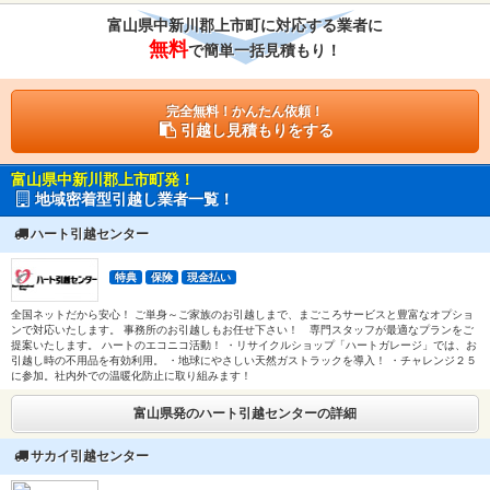
富山県中新川郡上市町に対応する業者に
無料
で簡単一括見積もり！
完全無料！かんたん依頼！
引越し見積もりをする
富山県中新川郡上市町発！
地域密着型引越し業者一覧！
ハート引越センター
特典
保険
現金払い
全国ネットだから安心！ ご単身～ご家族のお引越しまで、まごころサービスと豊富なオプショ
ンで対応いたします。 事務所のお引越しもお任せ下さい！ 専門スタッフが最適なプランをご
提案いたします。 ハートのエコニコ活動！ ・リサイクルショップ「ハートガレージ」では、お
引越し時の不用品を有効利用。 ・地球にやさしい天然ガストラックを導入！ ・チャレンジ２５
に参加。社内外での温暖化防止に取り組みます！
富山県発のハート引越センターの詳細
サカイ引越センター