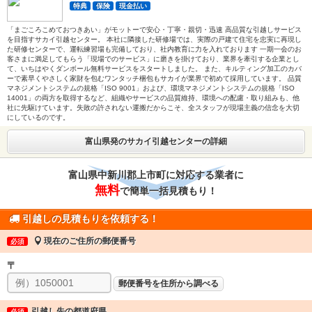
特典
保険
現金払い
「まごころこめておつきあい」がモットーで安心・丁寧・親切・迅速 高品質な引越しサービス
を目指すサカイ引越センター。 本社に隣接した研修場では、実際の戸建て住宅を忠実に再現し
た研修センターで、運転練習場も完備しており、社内教育に力を入れております 一期一会のお
客さまに満足してもらう「現場でのサービス」に磨きを掛けており、業界を牽引する企業とし
て、いちはやくダンボール無料サービスをスタートしました。 また、キルティング加工のカバ
ーで素早くやさしく家財を包むワンタッチ梱包もサカイが業界で初めて採用しています。 品質
マネジメントシステムの規格「ISO 9001」および、環境マネジメントシステムの規格「ISO
14001」の両方を取得するなど、組織やサービスの品質維持、環境への配慮・取り組みも、他
社に先駆けています。失敗の許されない運搬だからこそ、全スタッフが現場主義の信念を大切
にしているのです。
富山県発のサカイ引越センターの詳細
富山県中新川郡上市町に対応する業者に
無料
で簡単一括見積もり！
引越しの見積もりを依頼する！
現在のご住所の郵便番号
必須
〒
郵便番号を住所から調べる
引越し先の都道府県
必須