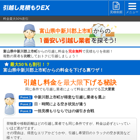
見積依頼
メニュー
料金最大50%割引
一番安い
からの
富山県中新川郡上市町
富山県中新川郡上市町
からの引越し料金を
完全無料
で見積もりを依頼！
複数の業者を
比較
しておトクに引越しましょう！
最大50％も割引！？
富山県中新川郡上市町からの料金を下げる裏ワザ！
引越し料金
を最大限
下げる秘訣
同じ条件でも引越し業者によって料金に差がでる
三大要素
中新川郡上市町が得意な引越し業者を選ぶ
Point.1
日・時間による空き状況が違う
Point.2
一括見積もりならではの値引き合戦
Point.3
荷物量や移動距離はどの引越し業者でも同じ条件ですが、料金は必ずといってい
いほど差がでます。
その理由は、得意なエリアかどうかや、引越し希望日のトラックの空き状況など
様々です。