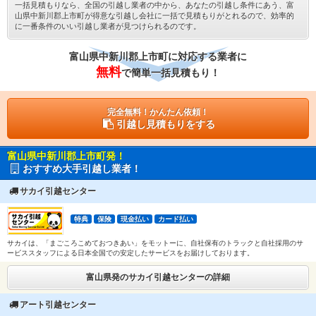
一括見積もりなら、全国の引越し業者の中から、あなたの引越し条件にあう、富
山県中新川郡上市町が得意な引越し会社に一括で見積もりがとれるので、効率的
に一番条件のいい引越し業者が見つけられるのです。
富山県中新川郡上市町に対応する業者に
無料
で簡単一括見積もり！
完全無料！かんたん依頼！
引越し見積もりをする
富山県中新川郡上市町発！
おすすめ大手引越し業者！
サカイ引越センター
特典
保険
現金払い
カード払い
サカイは、「まごころこめておつきあい」をモットーに、自社保有のトラックと自社採用のサ
ービススタッフによる日本全国での安定したサービスをお届けしております。
富山県発のサカイ引越センターの詳細
アート引越センター