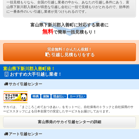
一括見積もりなら、全国の引越し業者の中から、あなたの引越し条件にあう、富
山県下新川郡入善町が得意な引越し会社に一括で見積もりがとれるので、効率的
に一番条件のいい引越し業者が見つけられるのです。
富山県下新川郡入善町に対応する業者に
無料
で簡単一括見積もり！
完全無料！かんたん依頼！
引越し見積もりをする
富山県下新川郡入善町発！
おすすめ大手引越し業者！
サカイ引越センター
特典
保険
現金払い
カード払い
サカイは、「まごころこめておつきあい」をモットーに、自社保有のトラックと自社採用のサ
ービススタッフによる日本全国での安定したサービスをお届けしております。
富山県発のサカイ引越センターの詳細
アート引越センター