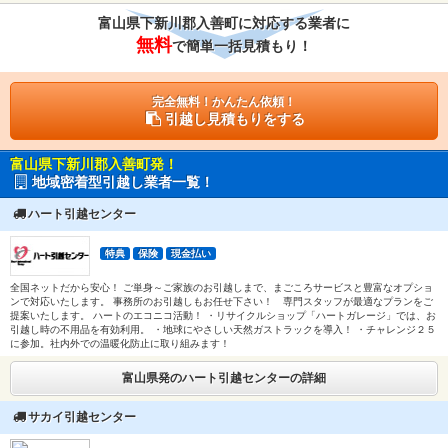
富山県下新川郡入善町に対応する業者に
無料
で簡単一括見積もり！
完全無料！かんたん依頼！
引越し見積もりをする
富山県下新川郡入善町発！
地域密着型引越し業者一覧！
ハート引越センター
特典
保険
現金払い
全国ネットだから安心！ ご単身～ご家族のお引越しまで、まごころサービスと豊富なオプショ
ンで対応いたします。 事務所のお引越しもお任せ下さい！ 専門スタッフが最適なプランをご
提案いたします。 ハートのエコニコ活動！ ・リサイクルショップ「ハートガレージ」では、お
引越し時の不用品を有効利用。 ・地球にやさしい天然ガストラックを導入！ ・チャレンジ２５
に参加。社内外での温暖化防止に取り組みます！
富山県発のハート引越センターの詳細
サカイ引越センター