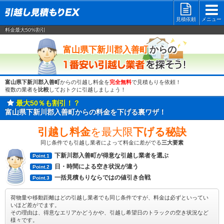
見積依頼
メニュー
料金最大50%割引
一番安い
からの
富山県下新川郡入善町
富山県下新川郡入善町
からの引越し料金を
完全無料
で見積もりを依頼！
複数の業者を
比較
しておトクに引越しましょう！
最大50％も割引！？
富山県下新川郡入善町からの料金を下げる裏ワザ！
引越し料金
を最大限
下げる秘訣
同じ条件でも引越し業者によって料金に差がでる
三大要素
下新川郡入善町が得意な引越し業者を選ぶ
Point.1
日・時間による空き状況が違う
Point.2
一括見積もりならではの値引き合戦
Point.3
荷物量や移動距離はどの引越し業者でも同じ条件ですが、料金は必ずといってい
いほど差がでます。
その理由は、得意なエリアかどうかや、引越し希望日のトラックの空き状況など
様々です。