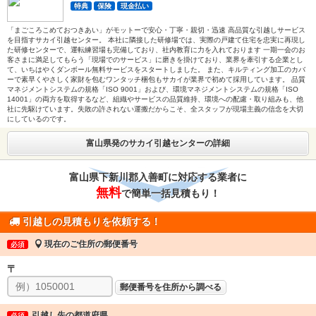
特典
保険
現金払い
「まごころこめておつきあい」がモットーで安心・丁寧・親切・迅速 高品質な引越しサービス
を目指すサカイ引越センター。 本社に隣接した研修場では、実際の戸建て住宅を忠実に再現し
た研修センターで、運転練習場も完備しており、社内教育に力を入れております 一期一会のお
客さまに満足してもらう「現場でのサービス」に磨きを掛けており、業界を牽引する企業とし
て、いちはやくダンボール無料サービスをスタートしました。 また、キルティング加工のカバ
ーで素早くやさしく家財を包むワンタッチ梱包もサカイが業界で初めて採用しています。 品質
マネジメントシステムの規格「ISO 9001」および、環境マネジメントシステムの規格「ISO
14001」の両方を取得するなど、組織やサービスの品質維持、環境への配慮・取り組みも、他
社に先駆けています。失敗の許されない運搬だからこそ、全スタッフが現場主義の信念を大切
にしているのです。
富山県発のサカイ引越センターの詳細
富山県下新川郡入善町に対応する業者に
無料
で簡単一括見積もり！
引越しの見積もりを依頼する！
現在のご住所の郵便番号
必須
〒
郵便番号を住所から調べる
引越し先の都道府県
必須