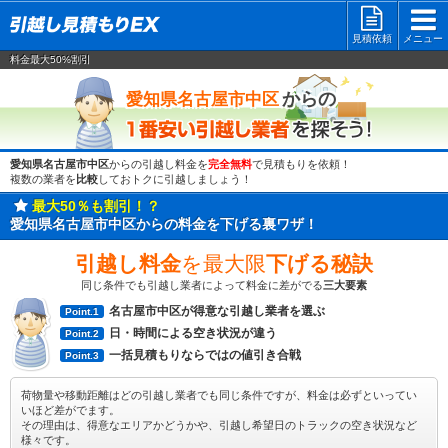
見積依頼
メニュー
料金最大50%割引
一番安い
からの
愛知県名古屋市中区
愛知県名古屋市中区
からの引越し料金を
完全無料
で見積もりを依頼！
複数の業者を
比較
しておトクに引越しましょう！
最大50％も割引！？
愛知県名古屋市中区からの料金を下げる裏ワザ！
引越し料金
を最大限
下げる秘訣
同じ条件でも引越し業者によって料金に差がでる
三大要素
名古屋市中区が得意な引越し業者を選ぶ
Point.1
日・時間による空き状況が違う
Point.2
一括見積もりならではの値引き合戦
Point.3
荷物量や移動距離はどの引越し業者でも同じ条件ですが、料金は必ずといってい
いほど差がでます。
その理由は、得意なエリアかどうかや、引越し希望日のトラックの空き状況など
様々です。