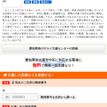
特典
保険
現金払い
「まごころこめておつきあい」がモットーで安心・丁寧・親切・迅速 高品質な引越しサービス
を目指すサカイ引越センター。 本社に隣接した研修場では、実際の戸建て住宅を忠実に再現し
た研修センターで、運転練習場も完備しており、社内教育に力を入れております 一期一会のお
客さまに満足してもらう「現場でのサービス」に磨きを掛けており、業界を牽引する企業とし
て、いちはやくダンボール無料サービスをスタートしました。 また、キルティング加工のカバ
ーで素早くやさしく家財を包むワンタッチ梱包もサカイが業界で初めて採用しています。 品質
マネジメントシステムの規格「ISO 9001」および、環境マネジメントシステムの規格「ISO
14001」の両方を取得するなど、組織やサービスの品質維持、環境への配慮・取り組みも、他
社に先駆けています。失敗の許されない運搬だからこそ、全スタッフが現場主義の信念を大切
にしているのです。
愛知県発のサカイ引越センターの詳細
愛知県名古屋市中区に対応する業者に
無料
で簡単一括見積もり！
引越しの見積もりを依頼する！
現在のご住所の郵便番号
必須
〒
郵便番号を住所から調べる
引越し先の都道府県
必須