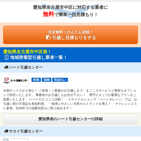
愛知県名古屋市中区に対応する業者に
無料
で簡単一括見積もり！
完全無料！かんたん依頼！
引越し見積もりをする
愛知県名古屋市中区発！
地域密着型引越し業者一覧！
ハート引越センター
特典
保険
現金払い
全国ネットだから安心！ ご単身～ご家族のお引越しまで、まごころサービスと豊富なオプショ
ンで対応いたします。 事務所のお引越しもお任せ下さい！ 専門スタッフが最適なプランをご
提案いたします。 ハートのエコニコ活動！ ・リサイクルショップ「ハートガレージ」では、お
引越し時の不用品を有効利用。 ・地球にやさしい天然ガストラックを導入！ ・チャレンジ２５
に参加。社内外での温暖化防止に取り組みます！
愛知県発のハート引越センターの詳細
サカイ引越センター