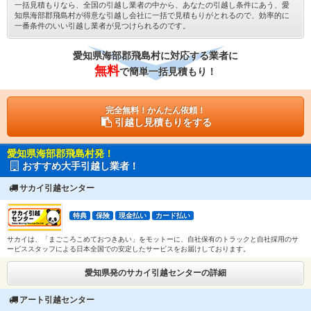
一括見積もりなら、全国の引越し業者の中から、あなたの引越し条件にあう、愛
知県海部郡飛島村が得意な引越し会社に一括で見積もりがとれるので、効率的に
一番条件のいい引越し業者が見つけられるのです。
愛知県海部郡飛島村に対応する業者に
無料
で簡単一括見積もり！
完全無料！かんたん依頼！
引越し見積もりをする
愛知県海部郡飛島村発！
おすすめ大手引越し業者！
サカイ引越センター
特典
保険
現金払い
カード払い
サカイは、「まごころこめておつきあい」をモットーに、自社保有のトラックと自社採用のサ
ービススタッフによる日本全国での安定したサービスをお届けしております。
愛知県発のサカイ引越センターの詳細
アート引越センター