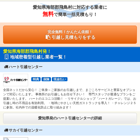
愛知県海部郡飛島村に対応する業者に
無料
で簡単一括見積もり！
完全無料！かんたん依頼！
引越し見積もりをする
愛知県海部郡飛島村発！
地域密着型引越し業者一覧！
ハート引越センター
特典
保険
現金払い
全国ネットだから安心！ ご単身～ご家族のお引越しまで、まごころサービスと豊富なオプショ
ンで対応いたします。 事務所のお引越しもお任せ下さい！ 専門スタッフが最適なプランをご
提案いたします。 ハートのエコニコ活動！ ・リサイクルショップ「ハートガレージ」では、お
引越し時の不用品を有効利用。 ・地球にやさしい天然ガストラックを導入！ ・チャレンジ２５
に参加。社内外での温暖化防止に取り組みます！
愛知県発のハート引越センターの詳細
サカイ引越センター