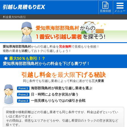
見積依頼
メニュー
料金最大50%割引
一番安い
からの
愛知県海部郡飛島村
愛知県海部郡飛島村
からの引越し料金を
完全無料
で見積もりを依頼！
複数の業者を
比較
しておトクに引越しましょう！
最大50％も割引！？
愛知県海部郡飛島村からの料金を下げる裏ワザ！
引越し料金
を最大限
下げる秘訣
同じ条件でも引越し業者によって料金に差がでる
三大要素
海部郡飛島村が得意な引越し業者を選ぶ
Point.1
日・時間による空き状況が違う
Point.2
一括見積もりならではの値引き合戦
Point.3
荷物量や移動距離はどの引越し業者でも同じ条件ですが、料金は必ずといってい
いほど差がでます。
その理由は、得意なエリアかどうかや、引越し希望日のトラックの空き状況など
様々です。