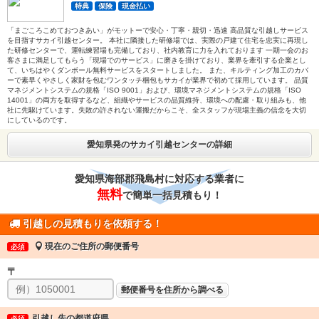
特典
保険
現金払い
「まごころこめておつきあい」がモットーで安心・丁寧・親切・迅速 高品質な引越しサービス
を目指すサカイ引越センター。 本社に隣接した研修場では、実際の戸建て住宅を忠実に再現し
た研修センターで、運転練習場も完備しており、社内教育に力を入れております 一期一会のお
客さまに満足してもらう「現場でのサービス」に磨きを掛けており、業界を牽引する企業とし
て、いちはやくダンボール無料サービスをスタートしました。 また、キルティング加工のカバ
ーで素早くやさしく家財を包むワンタッチ梱包もサカイが業界で初めて採用しています。 品質
マネジメントシステムの規格「ISO 9001」および、環境マネジメントシステムの規格「ISO
14001」の両方を取得するなど、組織やサービスの品質維持、環境への配慮・取り組みも、他
社に先駆けています。失敗の許されない運搬だからこそ、全スタッフが現場主義の信念を大切
にしているのです。
愛知県発のサカイ引越センターの詳細
愛知県海部郡飛島村に対応する業者に
無料
で簡単一括見積もり！
引越しの見積もりを依頼する！
現在のご住所の郵便番号
必須
〒
郵便番号を住所から調べる
引越し先の都道府県
必須