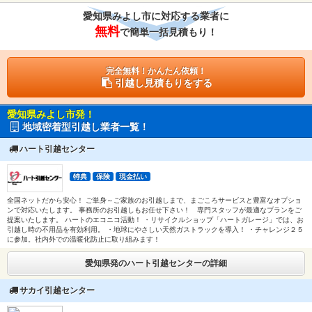
愛知県みよし市に対応する業者に
無料
で簡単一括見積もり！
完全無料！かんたん依頼！
引越し見積もりをする
愛知県みよし市発！
地域密着型引越し業者一覧！
ハート引越センター
特典
保険
現金払い
全国ネットだから安心！ ご単身～ご家族のお引越しまで、まごころサービスと豊富なオプショ
ンで対応いたします。 事務所のお引越しもお任せ下さい！ 専門スタッフが最適なプランをご
提案いたします。 ハートのエコニコ活動！ ・リサイクルショップ「ハートガレージ」では、お
引越し時の不用品を有効利用。 ・地球にやさしい天然ガストラックを導入！ ・チャレンジ２５
に参加。社内外での温暖化防止に取り組みます！
愛知県発のハート引越センターの詳細
サカイ引越センター