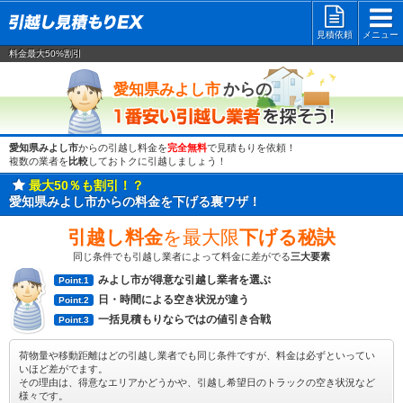
見積依頼
メニュー
料金最大50%割引
一番安い
からの
愛知県みよし市
愛知県みよし市
からの引越し料金を
完全無料
で見積もりを依頼！
複数の業者を
比較
しておトクに引越しましょう！
最大50％も割引！？
愛知県みよし市からの料金を下げる裏ワザ！
引越し料金
を最大限
下げる秘訣
同じ条件でも引越し業者によって料金に差がでる
三大要素
みよし市が得意な引越し業者を選ぶ
Point.1
日・時間による空き状況が違う
Point.2
一括見積もりならではの値引き合戦
Point.3
荷物量や移動距離はどの引越し業者でも同じ条件ですが、料金は必ずといってい
いほど差がでます。
その理由は、得意なエリアかどうかや、引越し希望日のトラックの空き状況など
様々です。