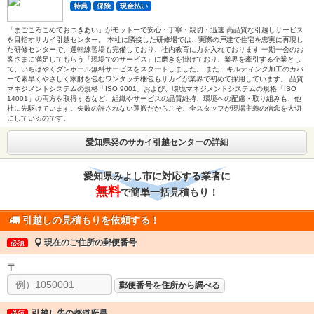
特典
保険
現金払い
「まごころこめておつきあい」がモットーで安心・丁寧・親切・迅速 高品質な引越しサービス
を目指すサカイ引越センター。 本社に隣接した研修場では、実際の戸建て住宅を忠実に再現し
た研修センターで、運転練習場も完備しており、社内教育に力を入れております 一期一会のお
客さまに満足してもらう「現場でのサービス」に磨きを掛けており、業界を牽引する企業とし
て、いちはやくダンボール無料サービスをスタートしました。 また、キルティング加工のカバ
ーで素早くやさしく家財を包むワンタッチ梱包もサカイが業界で初めて採用しています。 品質
マネジメントシステムの規格「ISO 9001」および、環境マネジメントシステムの規格「ISO
14001」の両方を取得するなど、組織やサービスの品質維持、環境への配慮・取り組みも、他
社に先駆けています。失敗の許されない運搬だからこそ、全スタッフが現場主義の信念を大切
にしているのです。
愛知県発のサカイ引越センターの詳細
愛知県みよし市に対応する業者に
無料
で簡単一括見積もり！
引越しの見積もりを依頼する！
現在のご住所の郵便番号
必須
〒
郵便番号を住所から調べる
引越し先の都道府県
必須