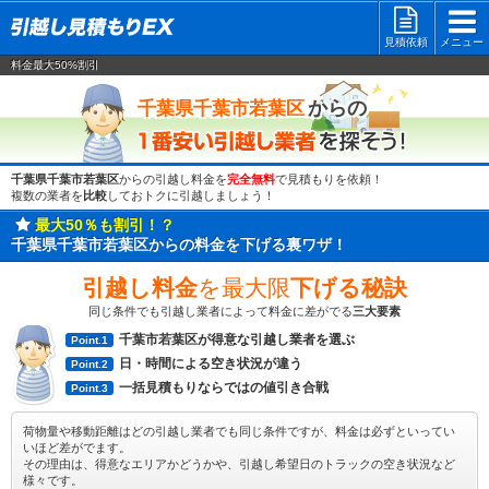
見積依頼
メニュー
料金最大50%割引
一番安い
からの
千葉県千葉市若葉区
千葉県千葉市若葉区
からの引越し料金を
完全無料
で見積もりを依頼！
複数の業者を
比較
しておトクに引越しましょう！
最大50％も割引！？
千葉県千葉市若葉区からの料金を下げる裏ワザ！
引越し料金
を最大限
下げる秘訣
同じ条件でも引越し業者によって料金に差がでる
三大要素
千葉市若葉区が得意な引越し業者を選ぶ
Point.1
日・時間による空き状況が違う
Point.2
一括見積もりならではの値引き合戦
Point.3
荷物量や移動距離はどの引越し業者でも同じ条件ですが、料金は必ずといってい
いほど差がでます。
その理由は、得意なエリアかどうかや、引越し希望日のトラックの空き状況など
様々です。