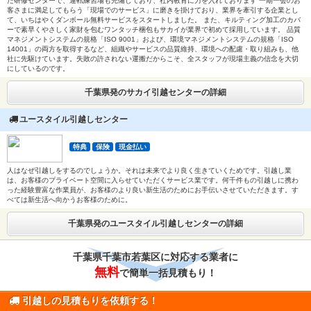
た研修センターで、運転練習場も完備しており、社内教育に力を入れております 一期一会のお
客さまに満足してもらう「現場でのサービス」に磨きを掛けており、業界を牽引する企業とし
て、いちはやくダンボール無料サービスをスタートしました。 また、キルティング加工のカバ
ーで素早くやさしく家財を包むワンタッチ梱包もサカイが業界で初めて採用しています。 品質
マネジメントシステムの規格「ISO 9001」および、環境マネジメントシステムの規格「ISO
14001」の両方を取得するなど、組織やサービスの品質維持、環境への配慮・取り組みも、他
社に先駆けています。失敗の許されない運搬だからこそ、全スタッフが現場主義の信念を大切
にしているのです。
千葉県発のサカイ引越センターの詳細
ユースタイル引越しセンター
特典
保険
現金払い
人はなぜ引越しをするのでしょうか。それは未来でより良く生きていくためです。引越し業
は、お客様のプライベート空間に入らせていただくサービス業です。何千件もの引越しに携わ
った経験豊富な作業員が、お客様のより良い新生活のためにお手伝いさせていただきます。す
べては新生活へ向かうお客様のために。
千葉県発のユースタイル引越しセンターの詳細
千葉県千葉市若葉区に対応する業者に
無料
で簡単一括見積もり！
引越しの見積もりを依頼する！