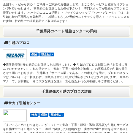
全国ネットだから安心！ ご単身～ご家族のお引越しまで、まごころサービスと豊富なオプショ
ンで対応いたします。 事務所のお引越しもお任せ下さい！ 専門スタッフが最適なプランをご
提案いたします。 ハートのエコニコ活動！ ・リサイクルショップ「ハートガレージ」では、お
引越し時の不用品を有効利用。 ・地球にやさしい天然ガストラックを導入！ ・チャレンジ２５
に参加。社内外での温暖化防止に取り組みます！
千葉県発のハート引越センターの詳細
引越のプロロ
保険
現金払い
◆業界最安値!!安心満足のお引越しをお届けします。◆ 引越のプロロは創業以来「お客様に喜
んでいただきたい」これを信念とし、安心・丁寧・低料金を追求し、お客様本位の引越を提供
させて頂いております。 引越業は「サービス業」である。この考え方を元に、プロロのスタッ
フはアルバイトは一切使わず、作業員は全て正社員で対応させていただいております。 最高の
マナーで、お荷物と一緒に大きな満足を運ぶ、安心感あふれるお引越しをご体験ください。
千葉県発の引越のプロロの詳細
サカイ引越センター
特典
保険
現金払い
「まごころこめておつきあい」がモットーで安心・丁寧・親切・迅速 高品質な引越しサービス
を目指すサカイ引越センター。 本社に隣接した研修場では、実際の戸建て住宅を忠実に再現し