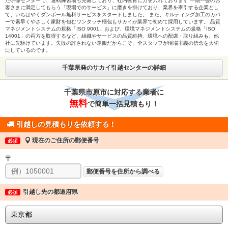
た研修センターで、運転練習場も完備しており、社内教育に力を入れております 一期一会のお
客さまに満足してもらう「現場でのサービス」に磨きを掛けており、業界を牽引する企業とし
て、いちはやくダンボール無料サービスをスタートしました。 また、キルティング加工のカバ
ーで素早くやさしく家財を包むワンタッチ梱包もサカイが業界で初めて採用しています。 品質
マネジメントシステムの規格「ISO 9001」および、環境マネジメントシステムの規格「ISO
14001」の両方を取得するなど、組織やサービスの品質維持、環境への配慮・取り組みも、他
社に先駆けています。失敗の許されない運搬だからこそ、全スタッフが現場主義の信念を大切
にしているのです。
千葉県発のサカイ引越センターの詳細
千葉県市原市に対応する業者に
無料
で簡単一括見積もり！
引越しの見積もりを依頼する！
現在のご住所の郵便番号
必須
〒
郵便番号を住所から調べる
引越し先の都道府県
必須