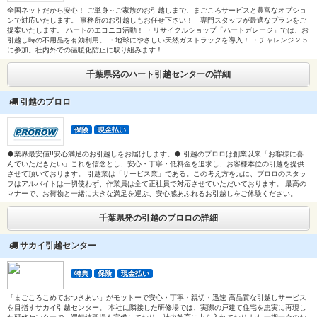
全国ネットだから安心！ ご単身～ご家族のお引越しまで、まごころサービスと豊富なオプショ
ンで対応いたします。 事務所のお引越しもお任せ下さい！ 専門スタッフが最適なプランをご
提案いたします。 ハートのエコニコ活動！ ・リサイクルショップ「ハートガレージ」では、お
引越し時の不用品を有効利用。 ・地球にやさしい天然ガストラックを導入！ ・チャレンジ２５
に参加。社内外での温暖化防止に取り組みます！
千葉県発のハート引越センターの詳細
引越のプロロ
保険
現金払い
◆業界最安値!!安心満足のお引越しをお届けします。◆ 引越のプロロは創業以来「お客様に喜
んでいただきたい」これを信念とし、安心・丁寧・低料金を追求し、お客様本位の引越を提供
させて頂いております。 引越業は「サービス業」である。この考え方を元に、プロロのスタッ
フはアルバイトは一切使わず、作業員は全て正社員で対応させていただいております。 最高の
マナーで、お荷物と一緒に大きな満足を運ぶ、安心感あふれるお引越しをご体験ください。
千葉県発の引越のプロロの詳細
サカイ引越センター
特典
保険
現金払い
「まごころこめておつきあい」がモットーで安心・丁寧・親切・迅速 高品質な引越しサービス
を目指すサカイ引越センター。 本社に隣接した研修場では、実際の戸建て住宅を忠実に再現し