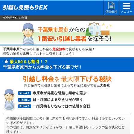
見積依頼
メニュー
料金最大50%割引
一番安い
からの
千葉県市原市
千葉県市原市
からの引越し料金を
完全無料
で見積もりを依頼！
複数の業者を
比較
しておトクに引越しましょう！
最大50％も割引！？
千葉県市原市からの料金を下げる裏ワザ！
引越し料金
を最大限
下げる秘訣
同じ条件でも引越し業者によって料金に差がでる
三大要素
市原市が得意な引越し業者を選ぶ
Point.1
日・時間による空き状況が違う
Point.2
一括見積もりならではの値引き合戦
Point.3
荷物量や移動距離はどの引越し業者でも同じ条件ですが、料金は必ずといってい
いほど差がでます。
その理由は、得意なエリアかどうかや、引越し希望日のトラックの空き状況など
様々です。