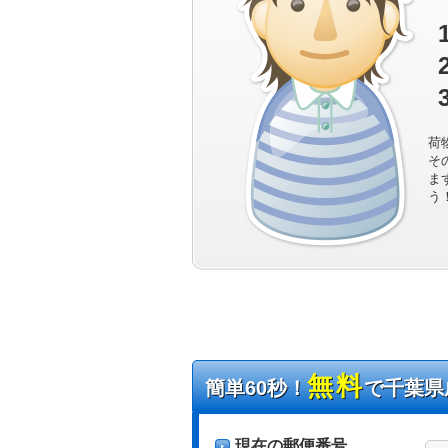
荷
そ
ま
う
無料
簡単60秒！
で千葉県
現在の郵便番号