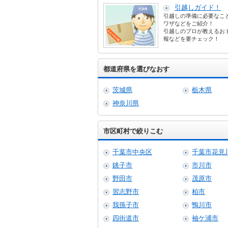
引越しガイド！
引越しの準備に必要なこ
ワザなどをご紹介！
引越しのプロが教えるお
報などを要チェック！
都道府県を選びなおす
茨城県
栃木県
神奈川県
市区町村で絞りこむ
千葉市中央区
千葉市花見
銚子市
市川市
野田市
茂原市
習志野市
柏市
我孫子市
鴨川市
四街道市
袖ケ浦市