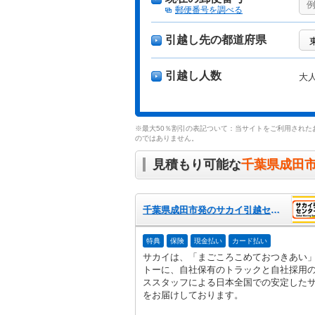
郵便番号を調べる
引越し先の都道府県
引越し人数
大
※最大50％割引の表記ついて：当サイトをご利用された
のではありません。
見積もり可能な
千葉県成田
千葉県成田市発のサカイ引越センター
特典
保険
現金払い
カード払い
サカイは、「まごころこめておつきあい
トーに、自社保有のトラックと自社採用
ススタッフによる日本全国での安定した
をお届けしております。