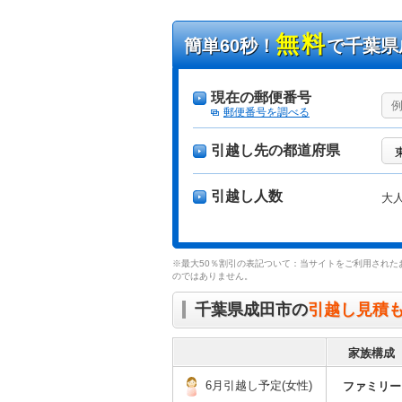
無料
簡単60秒！
で千葉県
現在の郵便番号
郵便番号を調べる
引越し先の都道府県
引越し人数
大
※最大50％割引の表記ついて：当サイトをご利用された
のではありません。
千葉県成田市の
引越し見積
家族構成
6月引越し予定(女性)
ファミリー