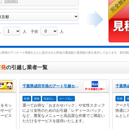
人
人
子供
人
お客様のアンケート情報をもとに提示された料金の最低額と最高額の差を表示しております。割引額は
市発
の引越し業者一覧
千葉県成田市発のアート引越センター
特典
保険
現金払い
カード払い
特典
」をモッ
選べてお得な「おまかせパック」や女性スタッフ
アーク
のサービ
により女性のためのお引越「レディースパック」
快適に
サービス
など、豊富なメニューと高品質な作業でご満足い
んとし
ただけるサービスを提供いたします。