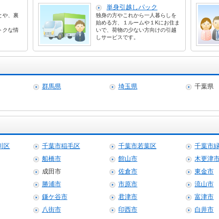
単身引越しパック
とや、裏
独身の方やこれから一人暮らしを
始める方、１ルームや１Kにお住ま
トクな情
いで、荷物の少ない方向けの引越
しサービスです。
群馬県
埼玉県
千葉県
川区
千葉市稲毛区
千葉市若葉区
千葉市
船橋市
館山市
木更津
成田市
佐倉市
東金市
勝浦市
市原市
流山市
鎌ケ谷市
君津市
富津市
八街市
印西市
白井市