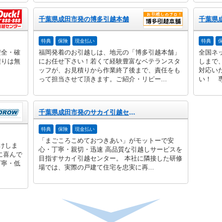
千葉県成田市発の博多引越本舗
特典
保険
現金払い
特典
安全・確
福岡発着のお引越しは、地元の「博多引越本舗」
全国ネ
積りは無
にお任せ下さい！若くて経験豊富なベテランスタ
しまで
ッフが、お見積りから作業終了後まで、責任をも
対応い
って担当させて頂きます。ご紹介・リピー...
い！ 専
千葉県成田市発のサカイ引越センター
特典
保険
現金払い
「まごころこめておつきあい」がモットーで安
けしま
心・丁寧・親切・迅速 高品質な引越しサービスを
に喜んで
目指すサカイ引越センター。 本社に隣接した研修
丁寧・低
場では、実際の戸建て住宅を忠実に再...