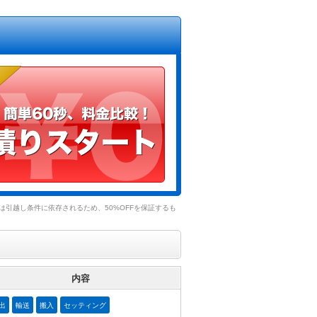
引越し条件に依存されるため、50%OFFを保証するも
内容
出
輸送
搬入
セッティング