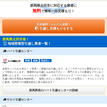
群馬県太田市に対応する業者に
無料
で簡単一括見積もり！
完全無料！かんたん依頼！
引越し見積もりをする
群馬県太田市発！
地域密着型引越し業者一覧！
ハート引越センター
特典
保険
現金払い
全国ネットだから安心！ ご単身～ご家族のお引越しまで、まごころサービスと豊富なオプショ
ンで対応いたします。 事務所のお引越しもお任せ下さい！ 専門スタッフが最適なプランをご
提案いたします。 ハートのエコニコ活動！ ・リサイクルショップ「ハートガレージ」では、お
引越し時の不用品を有効利用。 ・地球にやさしい天然ガストラックを導入！ ・チャレンジ２５
に参加。社内外での温暖化防止に取り組みます！
群馬県発のハート引越センターの詳細
サカイ引越センター