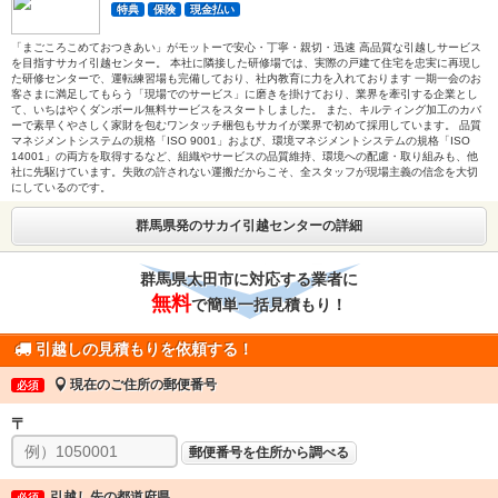
特典
保険
現金払い
「まごころこめておつきあい」がモットーで安心・丁寧・親切・迅速 高品質な引越しサービス
を目指すサカイ引越センター。 本社に隣接した研修場では、実際の戸建て住宅を忠実に再現し
た研修センターで、運転練習場も完備しており、社内教育に力を入れております 一期一会のお
客さまに満足してもらう「現場でのサービス」に磨きを掛けており、業界を牽引する企業とし
て、いちはやくダンボール無料サービスをスタートしました。 また、キルティング加工のカバ
ーで素早くやさしく家財を包むワンタッチ梱包もサカイが業界で初めて採用しています。 品質
マネジメントシステムの規格「ISO 9001」および、環境マネジメントシステムの規格「ISO
14001」の両方を取得するなど、組織やサービスの品質維持、環境への配慮・取り組みも、他
社に先駆けています。失敗の許されない運搬だからこそ、全スタッフが現場主義の信念を大切
にしているのです。
群馬県発のサカイ引越センターの詳細
群馬県太田市に対応する業者に
無料
で簡単一括見積もり！
引越しの見積もりを依頼する！
現在のご住所の郵便番号
必須
〒
郵便番号を住所から調べる
引越し先の都道府県
必須