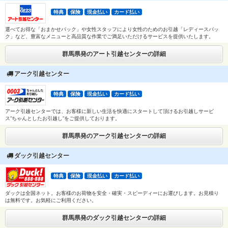
特典
保険
現金払い
カード払い
選べてお得な「おまかせパック」や女性スタッフにより女性のためのお引越「レディースパッ
ク」など、豊富なメニューと高品質な作業でご満足いただけるサービスを提供いたします。
群馬県発のアート引越センターの詳細
アーク引越センター
特典
保険
現金払い
カード払い
アーク引越センターでは、お客様に新しい生活を快適にスタートして頂けるお引越しサービ
ス”ちゃんとしたお引越し”をご提供しております。
群馬県発のアーク引越センターの詳細
ダック引越センター
特典
保険
現金払い
カード払い
ダックは全国ネット。お客様のお荷物を安全・確実・スピーディーにお運びします。お見積り
は無料です。お気軽にご利用ください。
群馬県発のダック引越センターの詳細