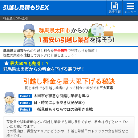
見積依頼
メニュー
料金最大50%割引
一番安い
からの
群馬県太田市
群馬県太田市
からの引越し料金を
完全無料
で見積もりを依頼！
複数の業者を
比較
しておトクに引越しましょう！
最大50％も割引！？
群馬県太田市からの料金を下げる裏ワザ！
引越し料金
を最大限
下げる秘訣
同じ条件でも引越し業者によって料金に差がでる
三大要素
太田市が得意な引越し業者を選ぶ
Point.1
日・時間による空き状況が違う
Point.2
一括見積もりならではの値引き合戦
Point.3
荷物量や移動距離はどの引越し業者でも同じ条件ですが、料金は必ずといってい
いほど差がでます。
その理由は、得意なエリアかどうかや、引越し希望日のトラックの空き状況など
様々です。