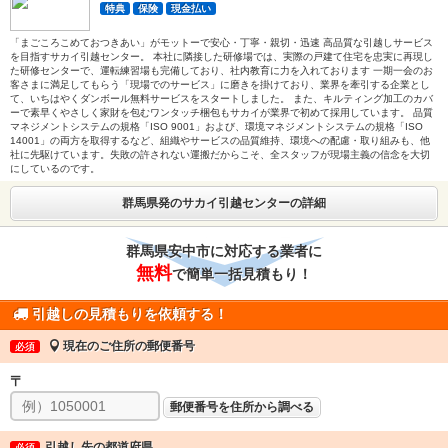
特典
保険
現金払い
「まごころこめておつきあい」がモットーで安心・丁寧・親切・迅速 高品質な引越しサービス
を目指すサカイ引越センター。 本社に隣接した研修場では、実際の戸建て住宅を忠実に再現し
た研修センターで、運転練習場も完備しており、社内教育に力を入れております 一期一会のお
客さまに満足してもらう「現場でのサービス」に磨きを掛けており、業界を牽引する企業とし
て、いちはやくダンボール無料サービスをスタートしました。 また、キルティング加工のカバ
ーで素早くやさしく家財を包むワンタッチ梱包もサカイが業界で初めて採用しています。 品質
マネジメントシステムの規格「ISO 9001」および、環境マネジメントシステムの規格「ISO
14001」の両方を取得するなど、組織やサービスの品質維持、環境への配慮・取り組みも、他
社に先駆けています。失敗の許されない運搬だからこそ、全スタッフが現場主義の信念を大切
にしているのです。
群馬県発のサカイ引越センターの詳細
群馬県安中市に対応する業者に
無料
で簡単一括見積もり！
引越しの見積もりを依頼する！
現在のご住所の郵便番号
必須
〒
郵便番号を住所から調べる
引越し先の都道府県
必須