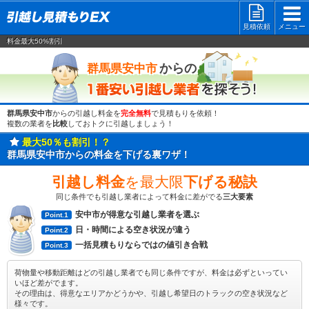
見積依頼
メニュー
料金最大50%割引
一番安い
からの
群馬県安中市
群馬県安中市
からの引越し料金を
完全無料
で見積もりを依頼！
複数の業者を
比較
しておトクに引越しましょう！
最大50％も割引！？
群馬県安中市からの料金を下げる裏ワザ！
引越し料金
を最大限
下げる秘訣
同じ条件でも引越し業者によって料金に差がでる
三大要素
安中市が得意な引越し業者を選ぶ
Point.1
日・時間による空き状況が違う
Point.2
一括見積もりならではの値引き合戦
Point.3
荷物量や移動距離はどの引越し業者でも同じ条件ですが、料金は必ずといってい
いほど差がでます。
その理由は、得意なエリアかどうかや、引越し希望日のトラックの空き状況など
様々です。