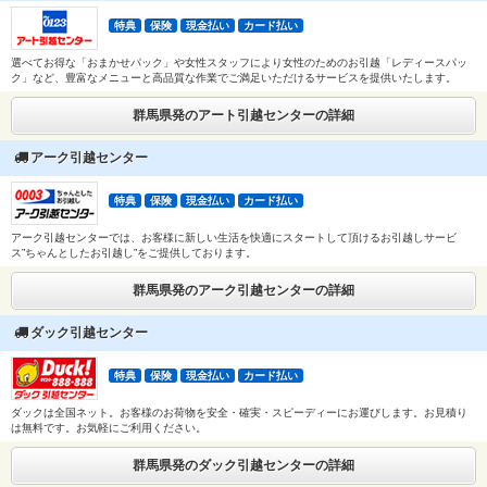
特典
保険
現金払い
カード払い
選べてお得な「おまかせパック」や女性スタッフにより女性のためのお引越「レディースパッ
ク」など、豊富なメニューと高品質な作業でご満足いただけるサービスを提供いたします。
群馬県発のアート引越センターの詳細
アーク引越センター
特典
保険
現金払い
カード払い
アーク引越センターでは、お客様に新しい生活を快適にスタートして頂けるお引越しサービ
ス”ちゃんとしたお引越し”をご提供しております。
群馬県発のアーク引越センターの詳細
ダック引越センター
特典
保険
現金払い
カード払い
ダックは全国ネット。お客様のお荷物を安全・確実・スピーディーにお運びします。お見積り
は無料です。お気軽にご利用ください。
群馬県発のダック引越センターの詳細