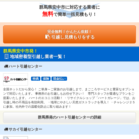
群馬県安中市に対応する業者に
無料
で簡単一括見積もり！
完全無料！かんたん依頼！
引越し見積もりをする
群馬県安中市発！
地域密着型引越し業者一覧！
ハート引越センター
特典
保険
現金払い
全国ネットだから安心！ ご単身～ご家族のお引越しまで、まごころサービスと豊富なオプショ
ンで対応いたします。 事務所のお引越しもお任せ下さい！ 専門スタッフが最適なプランをご
提案いたします。 ハートのエコニコ活動！ ・リサイクルショップ「ハートガレージ」では、お
引越し時の不用品を有効利用。 ・地球にやさしい天然ガストラックを導入！ ・チャレンジ２５
に参加。社内外での温暖化防止に取り組みます！
群馬県発のハート引越センターの詳細
サカイ引越センター