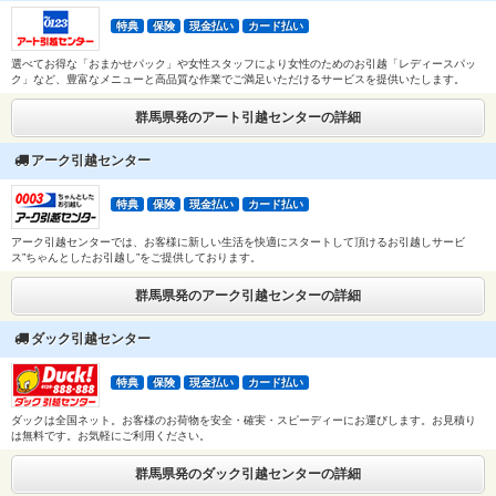
特典
保険
現金払い
カード払い
選べてお得な「おまかせパック」や女性スタッフにより女性のためのお引越「レディースパッ
ク」など、豊富なメニューと高品質な作業でご満足いただけるサービスを提供いたします。
群馬県発のアート引越センターの詳細
アーク引越センター
特典
保険
現金払い
カード払い
アーク引越センターでは、お客様に新しい生活を快適にスタートして頂けるお引越しサービ
ス”ちゃんとしたお引越し”をご提供しております。
群馬県発のアーク引越センターの詳細
ダック引越センター
特典
保険
現金払い
カード払い
ダックは全国ネット。お客様のお荷物を安全・確実・スピーディーにお運びします。お見積り
は無料です。お気軽にご利用ください。
群馬県発のダック引越センターの詳細