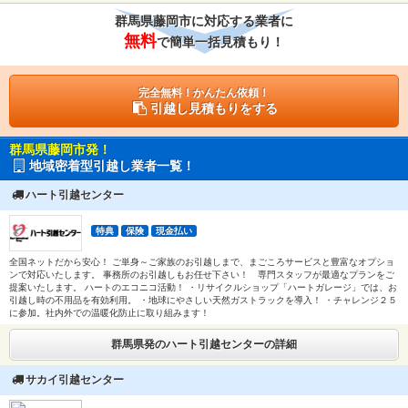
群馬県藤岡市に対応する業者に
無料
で簡単一括見積もり！
完全無料！かんたん依頼！
引越し見積もりをする
群馬県藤岡市発！
地域密着型引越し業者一覧！
ハート引越センター
特典
保険
現金払い
全国ネットだから安心！ ご単身～ご家族のお引越しまで、まごころサービスと豊富なオプショ
ンで対応いたします。 事務所のお引越しもお任せ下さい！ 専門スタッフが最適なプランをご
提案いたします。 ハートのエコニコ活動！ ・リサイクルショップ「ハートガレージ」では、お
引越し時の不用品を有効利用。 ・地球にやさしい天然ガストラックを導入！ ・チャレンジ２５
に参加。社内外での温暖化防止に取り組みます！
群馬県発のハート引越センターの詳細
サカイ引越センター