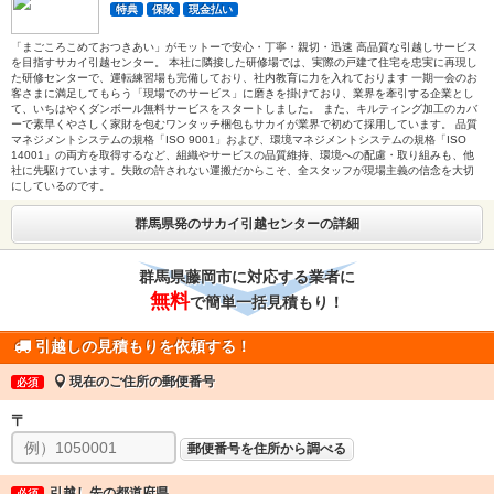
特典
保険
現金払い
「まごころこめておつきあい」がモットーで安心・丁寧・親切・迅速 高品質な引越しサービス
を目指すサカイ引越センター。 本社に隣接した研修場では、実際の戸建て住宅を忠実に再現し
た研修センターで、運転練習場も完備しており、社内教育に力を入れております 一期一会のお
客さまに満足してもらう「現場でのサービス」に磨きを掛けており、業界を牽引する企業とし
て、いちはやくダンボール無料サービスをスタートしました。 また、キルティング加工のカバ
ーで素早くやさしく家財を包むワンタッチ梱包もサカイが業界で初めて採用しています。 品質
マネジメントシステムの規格「ISO 9001」および、環境マネジメントシステムの規格「ISO
14001」の両方を取得するなど、組織やサービスの品質維持、環境への配慮・取り組みも、他
社に先駆けています。失敗の許されない運搬だからこそ、全スタッフが現場主義の信念を大切
にしているのです。
群馬県発のサカイ引越センターの詳細
群馬県藤岡市に対応する業者に
無料
で簡単一括見積もり！
引越しの見積もりを依頼する！
現在のご住所の郵便番号
必須
〒
郵便番号を住所から調べる
引越し先の都道府県
必須