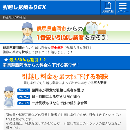
見積依頼
メニュー
料金最大50%割引
一番安い
からの
群馬県藤岡市
群馬県藤岡市
からの引越し料金を
完全無料
で見積もりを依頼！
複数の業者を
比較
しておトクに引越しましょう！
最大50％も割引！？
群馬県藤岡市からの料金を下げる裏ワザ！
引越し料金
を最大限
下げる秘訣
同じ条件でも引越し業者によって料金に差がでる
三大要素
藤岡市が得意な引越し業者を選ぶ
Point.1
日・時間による空き状況が違う
Point.2
一括見積もりならではの値引き合戦
Point.3
荷物量や移動距離はどの引越し業者でも同じ条件ですが、料金は必ずといってい
いほど差がでます。
その理由は、得意なエリアかどうかや、引越し希望日のトラックの空き状況など
様々です。