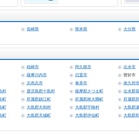
長崎県
熊本県
大分県
枕崎市
阿久根市
出水市
薩摩川内市
日置市
曽於市
志布志市
奄美市
南九州
島村
鹿児島郡十島村
薩摩郡さつま町
出水郡
良町
肝属郡錦江町
肝属郡南大隅町
肝属郡
島町
大島郡大和村
大島郡宇検村
大島郡
島町
大島郡天城町
大島郡伊仙町
大島郡