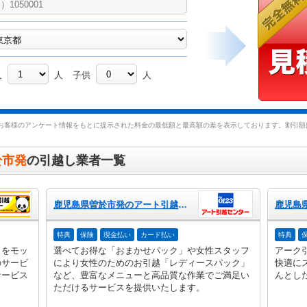
人
人
子供
人
お客様のアンケート情報をもとに提示された料金の最低額と最高額の差を表示しております。割引額は
於市発
の引越し業者一覧
鹿児島県曽於市発のアート引越センター
特典
保険
現金払い
カード払い
特典
」をモッ
選べてお得な「おまかせパック」や女性スタッフ
アーク
のサービ
により女性のためのお引越「レディースパック」
快適に
サービス
など、豊富なメニューと高品質な作業でご満足い
んとし
ただけるサービスを提供いたします。