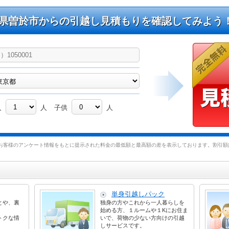
県曽於市からの引越し見積もりを確認してみよう
人
人
子供
人
お客様のアンケート情報をもとに提示された料金の最低額と最高額の差を表示しております。割引額は
単身引越しパック
とや、裏
独身の方やこれから一人暮らしを
始める方、１ルームや１Kにお住ま
トクな情
いで、荷物の少ない方向けの引越
しサービスです。