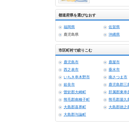
都道府県を選びなおす
福岡県
佐賀県
鹿児島県
沖縄県
市区町村で絞りこむ
鹿児島市
鹿屋市
西之表市
垂水市
いちき串木野市
南さつま市
姶良市
鹿児島郡三
曽於郡大崎町
肝属郡東串
熊毛郡南種子町
熊毛郡屋久
大島郡喜界町
大島郡徳之
大島郡与論町