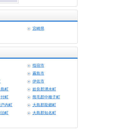
宮崎県
指宿市
霧島市
市
伊佐市
長島町
姶良郡湧水町
肝付町
熊毛郡中種子町
瀬戸内町
大島郡龍郷町
和泊町
大島郡知名町