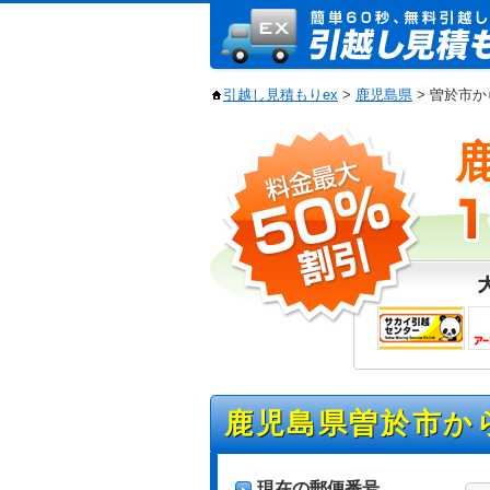
引越し見積もりex
>
鹿児島県
> 曽於市
鹿児島県曽於市か
現在の郵便番号