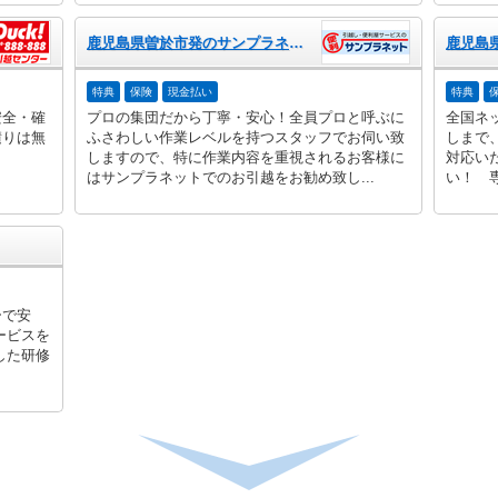
鹿児島県曽於市発のサンプラネット
特典
保険
現金払い
特典
安全・確
プロの集団だから丁寧・安心！全員プロと呼ぶに
全国ネ
積りは無
ふさわしい作業レベルを持つスタッフでお伺い致
しまで
しますので、特に作業内容を重視されるお客様に
対応い
はサンプラネットでのお引越をお勧め致し...
い！ 専
ーで安
ービスを
した研修