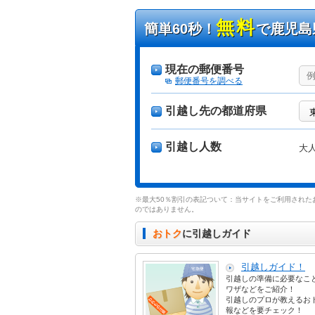
無料
簡単60秒！
で鹿児島
現在の郵便番号
郵便番号を調べる
引越し先の都道府県
引越し人数
大
※最大50％割引の表記ついて：当サイトをご利用された
のではありません。
おトク
に引越しガイド
引越しガイド！
引越しの準備に必要なこ
ワザなどをご紹介！
引越しのプロが教えるお
報などを要チェック！