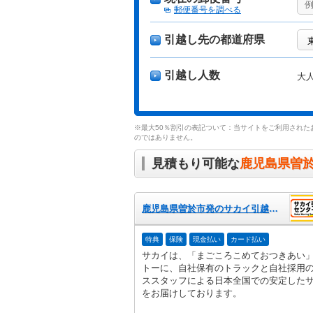
郵便番号を調べる
引越し先の都道府県
引越し人数
大
※最大50％割引の表記ついて：当サイトをご利用された
のではありません。
見積もり可能な
鹿児島県曽
鹿児島県曽於市発のサカイ引越センター
特典
保険
現金払い
カード払い
サカイは、「まごころこめておつきあい
トーに、自社保有のトラックと自社採用
ススタッフによる日本全国での安定した
をお届けしております。