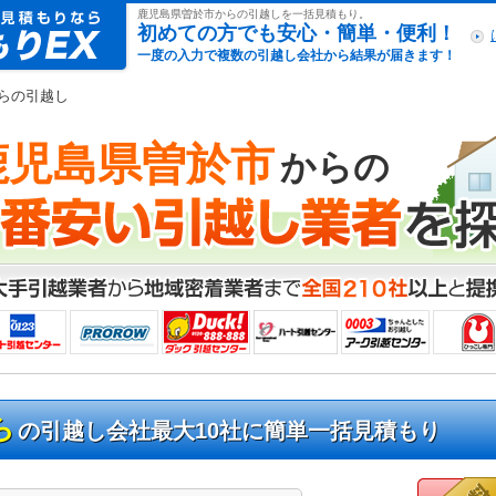
引越し見積もりex
鹿児島県曽於市からの引越しを一括見積もり。
初めての方でも安心・簡単・便利！
一度の入力で複数の引越し会社から結果が届きます！
からの引越し
鹿児島県曽於市
からの
ら
の引越し会社最大10社に簡単一括見積もり