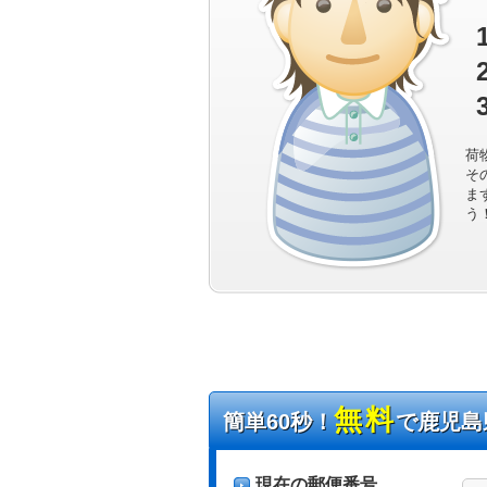
荷
そ
ま
う
無料
簡単60秒！
で鹿児島
現在の郵便番号