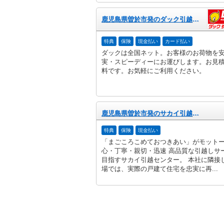
鹿児島県曽於市発のダック引越センター
特典
保険
現金払い
カード払い
ダックは全国ネット。お客様のお荷物を
実・スピーディーにお運びします。お見
料です。お気軽にご利用ください。
鹿児島県曽於市発のサカイ引越センター
特典
保険
現金払い
「まごころこめておつきあい」がモット
心・丁寧・親切・迅速 高品質な引越しサ
目指すサカイ引越センター。 本社に隣接
場では、実際の戸建て住宅を忠実に再...