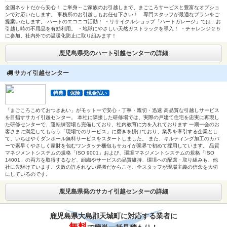
全国ネットだから安心！ ご単身～ご家族のお引越しまで、まごころサービスと豊富なオプショ
ンで対応いたします。 事務所のお引越しもお任せ下さい！ 専門スタッフが最適なプランをご
提案いたします。 ハートのエコニコ活動！ ・リサイクルショップ「ハートガレージ」では、お
引越し時の不用品を有効利用。 ・地球にやさしい天然ガストラックを導入！ ・チャレンジ２５
に参加。社内外での温暖化防止に取り組みます！
鹿児島県発のハート引越センターの詳細
サカイ引越センター
特典
保険
現金払い
「まごころこめておつきあい」がモットーで安心・丁寧・親切・迅速 高品質な引越しサービス
を目指すサカイ引越センター。 本社に隣接した研修場では、実際の戸建て住宅を忠実に再現し
た研修センターで、運転練習場も完備しており、社内教育に力を入れております 一期一会のお
客さまに満足してもらう「現場でのサービス」に磨きを掛けており、業界を牽引する企業とし
て、いちはやくダンボール無料サービスをスタートしました。 また、キルティング加工のカバ
ーで素早くやさしく家財を包むワンタッチ梱包もサカイが業界で初めて採用しています。 品質
マネジメントシステムの規格「ISO 9001」および、環境マネジメントシステムの規格「ISO
14001」の両方を取得するなど、組織やサービスの品質維持、環境への配慮・取り組みも、他
社に先駆けています。失敗の許されない運搬だからこそ、全スタッフが現場主義の信念を大切
にしているのです。
鹿児島県発のサカイ引越センターの詳細
鹿児島県大島郡天城町に対応する業者に
無料