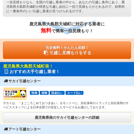
一括見積もりなら、全国の引越し業者の中から、あなたの引越し条件にあう、鹿
児島県大島郡天城町が得意な引越し会社に一括で見積もりがとれるので、効率的
に一番条件のいい引越し業者が見つけられるのです。
鹿児島県大島郡天城町に対応する業者に
無料
で簡単一括見積もり！
完全無料！かんたん依頼！
引越し見積もりをする
鹿児島県大島郡天城町発！
おすすめ大手引越し業者！
サカイ引越センター
特典
保険
現金払い
カード払い
サカイは、「まごころこめておつきあい」をモットーに、自社保有のトラックと自社採用のサ
ービススタッフによる日本全国での安定したサービスをお届けしております。
鹿児島県発のサカイ引越センターの詳細
アート引越センター