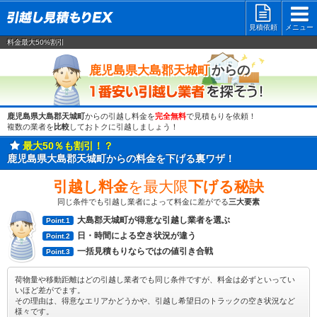
見積依頼
メニュー
料金最大50%割引
一番安い
からの
鹿児島県大島郡天城町
鹿児島県大島郡天城町
からの引越し料金を
完全無料
で見積もりを依頼！
複数の業者を
比較
しておトクに引越しましょう！
最大50％も割引！？
鹿児島県大島郡天城町からの料金を下げる裏ワザ！
引越し料金
を最大限
下げる秘訣
同じ条件でも引越し業者によって料金に差がでる
三大要素
大島郡天城町が得意な引越し業者を選ぶ
Point.1
日・時間による空き状況が違う
Point.2
一括見積もりならではの値引き合戦
Point.3
荷物量や移動距離はどの引越し業者でも同じ条件ですが、料金は必ずといってい
いほど差がでます。
その理由は、得意なエリアかどうかや、引越し希望日のトラックの空き状況など
様々です。