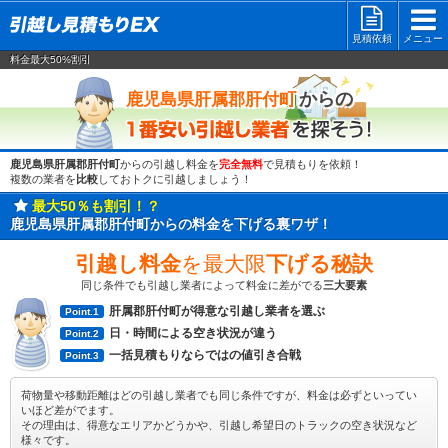
見積依頼
メニュー
料金最大50%割引
一番安い
からの
鹿児島県肝属郡肝付町
鹿児島県肝属郡肝付町
からの引越し料金を
完全無料
で見積もりを依頼！
複数の業者を
比較
しておトクに引越しましょう！
最大50％も割引！？
鹿児島県肝属郡肝付町からの料金を下げる裏ワザ！
引越し料金
を最大限
下げる秘訣
同じ条件でも引越し業者によって料金に差がでる
三大要素
肝属郡肝付町が得意な引越し業者を選ぶ
Point.1
日・時間による空き状況が違う
Point.2
一括見積もりならではの値引き合戦
Point.3
荷物量や移動距離はどの引越し業者でも同じ条件ですが、料金は必ずといってい
いほど差がでます。
その理由は、得意なエリアかどうかや、引越し希望日のトラックの空き状況など
様々です。