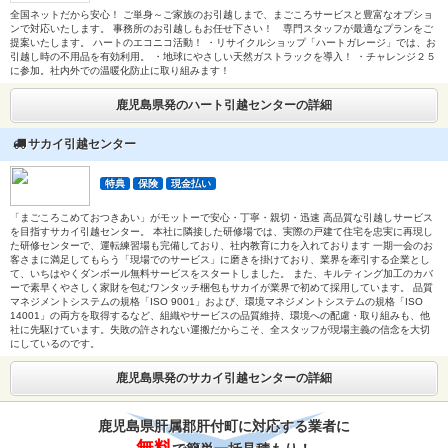
全国ネットだから安心！ ご単身～ご家族のお引越しまで、まごころサービスと豊富なオプショ
ンで対応いたします。 事務所のお引越しもお任せ下さい！ 専門スタッフが最適なプランをご
提案いたします。 ハートのエコニコ活動！ ・リサイクルショップ「ハートガレージ」では、お
引越し時の不用品を有効利用。 ・地球にやさしい天然ガストラックを導入！ ・チャレンジ２５
に参加。社内外での温暖化防止に取り組みます！
鹿児島県発のハート引越センターの詳細
サカイ引越センター
特典
保険
現金払い
「まごころこめておつきあい」がモットーで安心・丁寧・親切・迅速 高品質な引越しサービス
を目指すサカイ引越センター。 本社に隣接した研修場では、実際の戸建て住宅を忠実に再現し
た研修センターで、運転練習場も完備しており、社内教育に力を入れております 一期一会のお
客さまに満足してもらう「現場でのサービス」に磨きを掛けており、業界を牽引する企業とし
て、いちはやくダンボール無料サービスをスタートしました。 また、キルティング加工のカバ
ーで素早くやさしく家財を包むワンタッチ梱包もサカイが業界で初めて採用しています。 品質
マネジメントシステムの規格「ISO 9001」および、環境マネジメントシステムの規格「ISO
14001」の両方を取得するなど、組織やサービスの品質維持、環境への配慮・取り組みも、他
社に先駆けています。失敗の許されない運搬だからこそ、全スタッフが現場主義の信念を大切
にしているのです。
鹿児島県発のサカイ引越センターの詳細
鹿児島県肝属郡肝付町に対応する業者に
無料