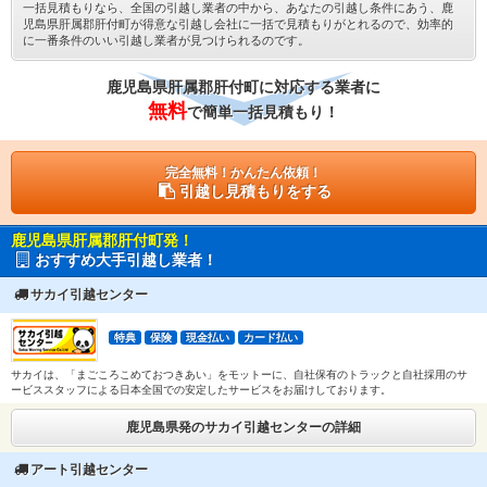
一括見積もりなら、全国の引越し業者の中から、あなたの引越し条件にあう、鹿
児島県肝属郡肝付町が得意な引越し会社に一括で見積もりがとれるので、効率的
に一番条件のいい引越し業者が見つけられるのです。
鹿児島県肝属郡肝付町に対応する業者に
無料
で簡単一括見積もり！
完全無料！かんたん依頼！
引越し見積もりをする
鹿児島県肝属郡肝付町発！
おすすめ大手引越し業者！
サカイ引越センター
特典
保険
現金払い
カード払い
サカイは、「まごころこめておつきあい」をモットーに、自社保有のトラックと自社採用のサ
ービススタッフによる日本全国での安定したサービスをお届けしております。
鹿児島県発のサカイ引越センターの詳細
アート引越センター