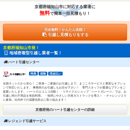
京都府福知山市に対応する業者に
無料
で簡単一括見積もり！
完全無料！かんたん依頼！
引越し見積もりをする
京都府福知山市発！
地域密着型引越し業者一覧！
ハート引越センター
特典
保険
現金払い
全国ネットだから安心！ ご単身～ご家族のお引越しまで、まごころサービスと豊富なオプショ
ンで対応いたします。 事務所のお引越しもお任せ下さい！ 専門スタッフが最適なプランをご
提案いたします。 ハートのエコニコ活動！ ・リサイクルショップ「ハートガレージ」では、お
引越し時の不用品を有効利用。 ・地球にやさしい天然ガストラックを導入！ ・チャレンジ２５
に参加。社内外での温暖化防止に取り組みます！
京都府発のハート引越センターの詳細
レジェンド引越サービス