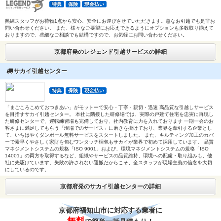
特典
保険
現金払い
熟練スタッフがお荷物1点から安心、安全にお運びさせていただきます。急なお引越でも是非お
問い合わせください。 また、様々なご要望にお応えできるようにオプションも多数取り揃えて
おりますので、些細なご相談でも結構ですので、お気軽にお問い合わせください。
京都府発のレジェンド引越サービスの詳細
サカイ引越センター
特典
保険
現金払い
「まごころこめておつきあい」がモットーで安心・丁寧・親切・迅速 高品質な引越しサービス
を目指すサカイ引越センター。 本社に隣接した研修場では、実際の戸建て住宅を忠実に再現し
た研修センターで、運転練習場も完備しており、社内教育に力を入れております 一期一会のお
客さまに満足してもらう「現場でのサービス」に磨きを掛けており、業界を牽引する企業とし
て、いちはやくダンボール無料サービスをスタートしました。 また、キルティング加工のカバ
ーで素早くやさしく家財を包むワンタッチ梱包もサカイが業界で初めて採用しています。 品質
マネジメントシステムの規格「ISO 9001」および、環境マネジメントシステムの規格「ISO
14001」の両方を取得するなど、組織やサービスの品質維持、環境への配慮・取り組みも、他
社に先駆けています。失敗の許されない運搬だからこそ、全スタッフが現場主義の信念を大切
にしているのです。
京都府発のサカイ引越センターの詳細
京都府福知山市に対応する業者に
無料