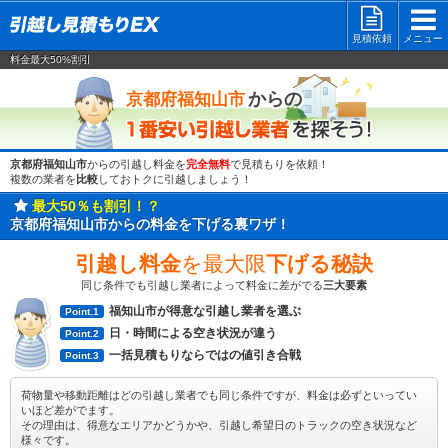
見積依頼
メニュー
料金最大50%割引
一番安い
からの
京都府福知山市
京都府福知山市
からの引越し料金を
完全無料
で見積もりを依頼！
複数の業者を
比較
しておトクに引越しましょう！
最大50％も割引！？
京都府福知山市からの料金を下げる裏ワザ！
引越し料金
を最大限
下げる秘訣
同じ条件でも引越し業者によって料金に差がでる
三大要素
福知山市が得意な引越し業者を選ぶ
Point.1
日・時間による空き状況が違う
Point.2
一括見積もりならではの値引き合戦
Point.3
荷物量や移動距離はどの引越し業者でも同じ条件ですが、料金は必ずといってい
いほど差がでます。
その理由は、得意なエリアかどうかや、引越し希望日のトラックの空き状況など
様々です。