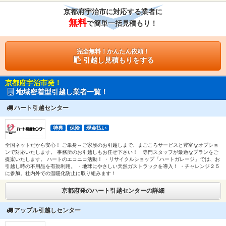
京都府宇治市に対応する業者に
無料
で簡単一括見積もり！
完全無料！かんたん依頼！
引越し見積もりをする
京都府宇治市発！
地域密着型引越し業者一覧！
ハート引越センター
特典
保険
現金払い
全国ネットだから安心！ ご単身～ご家族のお引越しまで、まごころサービスと豊富なオプショ
ンで対応いたします。 事務所のお引越しもお任せ下さい！ 専門スタッフが最適なプランをご
提案いたします。 ハートのエコニコ活動！ ・リサイクルショップ「ハートガレージ」では、お
引越し時の不用品を有効利用。 ・地球にやさしい天然ガストラックを導入！ ・チャレンジ２５
に参加。社内外での温暖化防止に取り組みます！
京都府発のハート引越センターの詳細
アップル引越しセンター