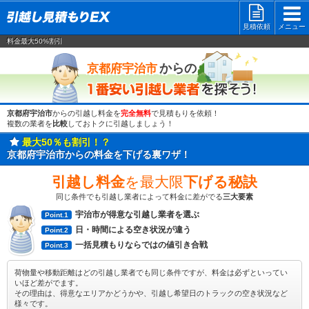
見積依頼
メニュー
料金最大50%割引
一番安い
からの
京都府宇治市
京都府宇治市
からの引越し料金を
完全無料
で見積もりを依頼！
複数の業者を
比較
しておトクに引越しましょう！
最大50％も割引！？
京都府宇治市からの料金を下げる裏ワザ！
引越し料金
を最大限
下げる秘訣
同じ条件でも引越し業者によって料金に差がでる
三大要素
宇治市が得意な引越し業者を選ぶ
Point.1
日・時間による空き状況が違う
Point.2
一括見積もりならではの値引き合戦
Point.3
荷物量や移動距離はどの引越し業者でも同じ条件ですが、料金は必ずといってい
いほど差がでます。
その理由は、得意なエリアかどうかや、引越し希望日のトラックの空き状況など
様々です。