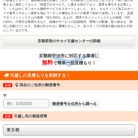
た研修センターで、運転練習場も完備しており、社内教育に力を入れております 一期一会のお
客さまに満足してもらう「現場でのサービス」に磨きを掛けており、業界を牽引する企業とし
て、いちはやくダンボール無料サービスをスタートしました。 また、キルティング加工のカバ
ーで素早くやさしく家財を包むワンタッチ梱包もサカイが業界で初めて採用しています。 品質
マネジメントシステムの規格「ISO 9001」および、環境マネジメントシステムの規格「ISO
14001」の両方を取得するなど、組織やサービスの品質維持、環境への配慮・取り組みも、他
社に先駆けています。失敗の許されない運搬だからこそ、全スタッフが現場主義の信念を大切
にしているのです。
京都府発のサカイ引越センターの詳細
京都府宇治市に対応する業者に
無料
で簡単一括見積もり！
引越しの見積もりを依頼する！
現在のご住所の郵便番号
必須
〒
郵便番号を住所から調べる
引越し先の都道府県
必須