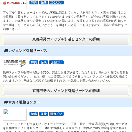
特典
保険
現金払い
アップル引越センターはすべてのお客様に満足してもらい「ありがとう」と言って頂けること
を目指して日々努力しております！おかげさまで多くの再利用やご紹介のお客様を頂いており
ます。この姿勢を崩さず邁進していきたいと思います。今後もより多くのお客様のお引越をさ
せて頂き、もっと多くの「ありがとう」を頂きたいと思っておりますので、是非一度当社をご
利用下さい！！
京都府発のアップル引越しセンターの詳細
レジェンド引越サービス
特典
保険
現金払い
熟練スタッフがお荷物1点から安心、安全にお運びさせていただきます。急なお引越でも是非お
問い合わせください。 また、様々なご要望にお応えできるようにオプションも多数取り揃えて
おりますので、些細なご相談でも結構ですので、お気軽にお問い合わせください。
京都府発のレジェンド引越サービスの詳細
サカイ引越センター
特典
保険
現金払い
「まごころこめておつきあい」がモットーで安心・丁寧・親切・迅速 高品質な引越しサービス
を目指すサカイ引越センター。 本社に隣接した研修場では、実際の戸建て住宅を忠実に再現し