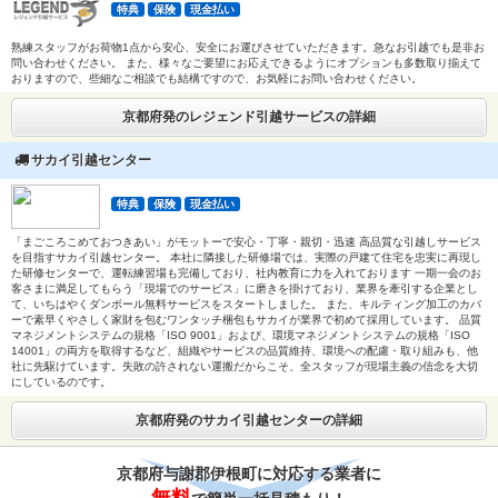
特典
保険
現金払い
熟練スタッフがお荷物1点から安心、安全にお運びさせていただきます。急なお引越でも是非お
問い合わせください。 また、様々なご要望にお応えできるようにオプションも多数取り揃えて
おりますので、些細なご相談でも結構ですので、お気軽にお問い合わせください。
京都府発のレジェンド引越サービスの詳細
サカイ引越センター
特典
保険
現金払い
「まごころこめておつきあい」がモットーで安心・丁寧・親切・迅速 高品質な引越しサービス
を目指すサカイ引越センター。 本社に隣接した研修場では、実際の戸建て住宅を忠実に再現し
た研修センターで、運転練習場も完備しており、社内教育に力を入れております 一期一会のお
客さまに満足してもらう「現場でのサービス」に磨きを掛けており、業界を牽引する企業とし
て、いちはやくダンボール無料サービスをスタートしました。 また、キルティング加工のカバ
ーで素早くやさしく家財を包むワンタッチ梱包もサカイが業界で初めて採用しています。 品質
マネジメントシステムの規格「ISO 9001」および、環境マネジメントシステムの規格「ISO
14001」の両方を取得するなど、組織やサービスの品質維持、環境への配慮・取り組みも、他
社に先駆けています。失敗の許されない運搬だからこそ、全スタッフが現場主義の信念を大切
にしているのです。
京都府発のサカイ引越センターの詳細
京都府与謝郡伊根町に対応する業者に
無料