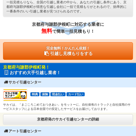
一括見積もりなら、全国の引越し業者の中から、あなたの引越し条件にあう、京
都府与謝郡伊根町が得意な引越し会社に一括で見積もりがとれるので、効率的に
一番条件のいい引越し業者が見つけられるのです。
京都府与謝郡伊根町に対応する業者に
無料
で簡単一括見積もり！
完全無料！かんたん依頼！
引越し見積もりをする
京都府与謝郡伊根町発！
おすすめ大手引越し業者！
サカイ引越センター
特典
保険
現金払い
カード払い
サカイは、「まごころこめておつきあい」をモットーに、自社保有のトラックと自社採用のサ
ービススタッフによる日本全国での安定したサービスをお届けしております。
京都府発のサカイ引越センターの詳細
アート引越センター