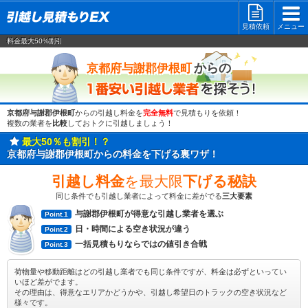
見積依頼
メニュー
料金最大50%割引
一番安い
からの
京都府与謝郡伊根町
京都府与謝郡伊根町
からの引越し料金を
完全無料
で見積もりを依頼！
複数の業者を
比較
しておトクに引越しましょう！
最大50％も割引！？
京都府与謝郡伊根町からの料金を下げる裏ワザ！
引越し料金
を最大限
下げる秘訣
同じ条件でも引越し業者によって料金に差がでる
三大要素
与謝郡伊根町が得意な引越し業者を選ぶ
Point.1
日・時間による空き状況が違う
Point.2
一括見積もりならではの値引き合戦
Point.3
荷物量や移動距離はどの引越し業者でも同じ条件ですが、料金は必ずといってい
いほど差がでます。
その理由は、得意なエリアかどうかや、引越し希望日のトラックの空き状況など
様々です。