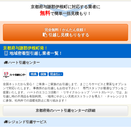
京都府与謝郡伊根町に対応する業者に
無料
で簡単一括見積もり！
完全無料！かんたん依頼！
引越し見積もりをする
京都府与謝郡伊根町発！
地域密着型引越し業者一覧！
ハート引越センター
特典
保険
現金払い
全国ネットだから安心！ ご単身～ご家族のお引越しまで、まごころサービスと豊富なオプショ
ンで対応いたします。 事務所のお引越しもお任せ下さい！ 専門スタッフが最適なプランをご
提案いたします。 ハートのエコニコ活動！ ・リサイクルショップ「ハートガレージ」では、お
引越し時の不用品を有効利用。 ・地球にやさしい天然ガストラックを導入！ ・チャレンジ２５
に参加。社内外での温暖化防止に取り組みます！
京都府発のハート引越センターの詳細
レジェンド引越サービス