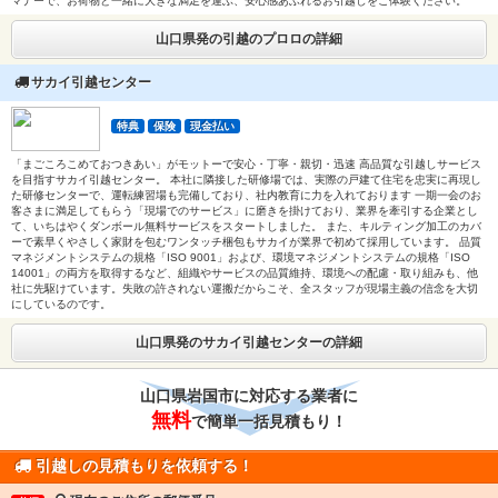
マナーで、お荷物と一緒に大きな満足を運ぶ、安心感あふれるお引越しをご体験ください。
山口県発の引越のプロロの詳細
サカイ引越センター
特典
保険
現金払い
「まごころこめておつきあい」がモットーで安心・丁寧・親切・迅速 高品質な引越しサービス
を目指すサカイ引越センター。 本社に隣接した研修場では、実際の戸建て住宅を忠実に再現し
た研修センターで、運転練習場も完備しており、社内教育に力を入れております 一期一会のお
客さまに満足してもらう「現場でのサービス」に磨きを掛けており、業界を牽引する企業とし
て、いちはやくダンボール無料サービスをスタートしました。 また、キルティング加工のカバ
ーで素早くやさしく家財を包むワンタッチ梱包もサカイが業界で初めて採用しています。 品質
マネジメントシステムの規格「ISO 9001」および、環境マネジメントシステムの規格「ISO
14001」の両方を取得するなど、組織やサービスの品質維持、環境への配慮・取り組みも、他
社に先駆けています。失敗の許されない運搬だからこそ、全スタッフが現場主義の信念を大切
にしているのです。
山口県発のサカイ引越センターの詳細
山口県岩国市に対応する業者に
無料
で簡単一括見積もり！
引越しの見積もりを依頼する！