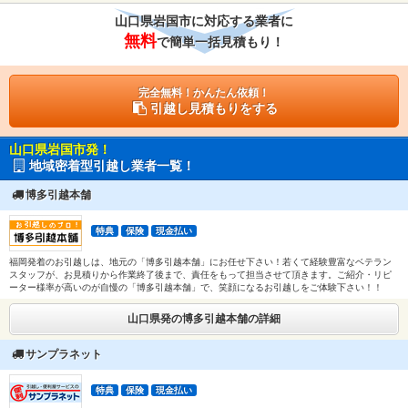
山口県岩国市に対応する業者に
無料
で簡単一括見積もり！
完全無料！かんたん依頼！
引越し見積もりをする
山口県岩国市発！
地域密着型引越し業者一覧！
博多引越本舗
特典
保険
現金払い
福岡発着のお引越しは、地元の「博多引越本舗」にお任せ下さい！若くて経験豊富なベテラン
スタッフが、お見積りから作業終了後まで、責任をもって担当させて頂きます。ご紹介・リピ
ーター様率が高いのが自慢の「博多引越本舗」で、笑顔になるお引越しをご体験下さい！！
山口県発の博多引越本舗の詳細
サンプラネット
特典
保険
現金払い