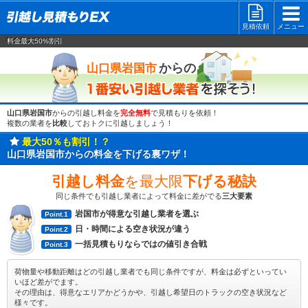
見積依頼
メニュー
料金最大50%割引
一番安い
からの
山口県岩国市
山口県岩国市
からの引越し料金を
完全無料
で見積もりを依頼！
複数の業者を
比較
しておトクに引越しましょう！
最大50％も割引！？
山口県岩国市からの料金を下げる裏ワザ！
引越し料金
を最大限
下げる秘訣
同じ条件でも引越し業者によって料金に差がでる
三大要素
岩国市が得意な引越し業者を選ぶ
Point.1
日・時間による空き状況が違う
Point.2
一括見積もりならではの値引き合戦
Point.3
荷物量や移動距離はどの引越し業者でも同じ条件ですが、料金は必ずといってい
いほど差がでます。
その理由は、得意なエリアかどうかや、引越し希望日のトラックの空き状況など
様々です。