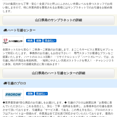
プロの集団だから丁寧・安心！全員プロと呼ぶにふさわしい作業レベルを持つスタッフでお伺
い致しますので、特に作業内容を重視されるお客様にはサンプラネットでのお引越をお勧め致
します。
山口県発のサンプラネットの詳細
ハート引越センター
特典
保険
現金払い
全国ネットだから安心！ ご単身～ご家族のお引越しまで、まごころサービスと豊富なオプショ
ンで対応いたします。 事務所のお引越しもお任せ下さい！ 専門スタッフが最適なプランをご
提案いたします。 ハートのエコニコ活動！ ・リサイクルショップ「ハートガレージ」では、お
引越し時の不用品を有効利用。 ・地球にやさしい天然ガストラックを導入！ ・チャレンジ２５
に参加。社内外での温暖化防止に取り組みます！
山口県発のハート引越センターの詳細
引越のプロロ
保険
現金払い
◆業界最安値!!安心満足のお引越しをお届けします。◆ 引越のプロロは創業以来「お客様に喜
んでいただきたい」これを信念とし、安心・丁寧・低料金を追求し、お客様本位の引越を提供
させて頂いております。 引越業は「サービス業」である。この考え方を元に、プロロのスタッ
フはアルバイトは一切使わず、作業員は全て正社員で対応させていただいております。 最高の