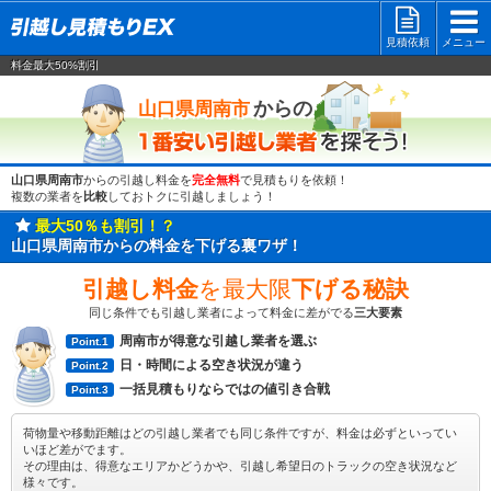
見積依頼
メニュー
料金最大50%割引
一番安い
からの
山口県周南市
山口県周南市
からの引越し料金を
完全無料
で見積もりを依頼！
複数の業者を
比較
しておトクに引越しましょう！
最大50％も割引！？
山口県周南市からの料金を下げる裏ワザ！
引越し料金
を最大限
下げる秘訣
同じ条件でも引越し業者によって料金に差がでる
三大要素
周南市が得意な引越し業者を選ぶ
Point.1
日・時間による空き状況が違う
Point.2
一括見積もりならではの値引き合戦
Point.3
荷物量や移動距離はどの引越し業者でも同じ条件ですが、料金は必ずといってい
いほど差がでます。
その理由は、得意なエリアかどうかや、引越し希望日のトラックの空き状況など
様々です。