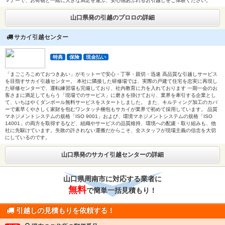
マナーで、お荷物と一緒に大きな満足を運ぶ、安心感あふれるお引越しをご体験ください。
山口県発の引越のプロロの詳細
サカイ引越センター
特典
保険
現金払い
「まごころこめておつきあい」がモットーで安心・丁寧・親切・迅速 高品質な引越しサービス
を目指すサカイ引越センター。 本社に隣接した研修場では、実際の戸建て住宅を忠実に再現し
た研修センターで、運転練習場も完備しており、社内教育に力を入れております 一期一会のお
客さまに満足してもらう「現場でのサービス」に磨きを掛けており、業界を牽引する企業とし
て、いちはやくダンボール無料サービスをスタートしました。 また、キルティング加工のカバ
ーで素早くやさしく家財を包むワンタッチ梱包もサカイが業界で初めて採用しています。 品質
マネジメントシステムの規格「ISO 9001」および、環境マネジメントシステムの規格「ISO
14001」の両方を取得するなど、組織やサービスの品質維持、環境への配慮・取り組みも、他
社に先駆けています。失敗の許されない運搬だからこそ、全スタッフが現場主義の信念を大切
にしているのです。
山口県発のサカイ引越センターの詳細
山口県周南市に対応する業者に
無料
で簡単一括見積もり！
引越しの見積もりを依頼する！