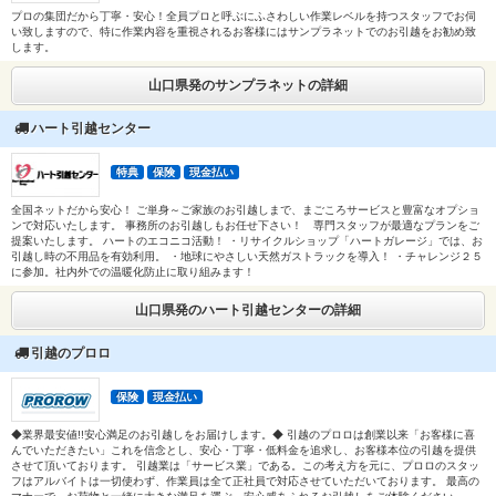
プロの集団だから丁寧・安心！全員プロと呼ぶにふさわしい作業レベルを持つスタッフでお伺
い致しますので、特に作業内容を重視されるお客様にはサンプラネットでのお引越をお勧め致
します。
山口県発のサンプラネットの詳細
ハート引越センター
特典
保険
現金払い
全国ネットだから安心！ ご単身～ご家族のお引越しまで、まごころサービスと豊富なオプショ
ンで対応いたします。 事務所のお引越しもお任せ下さい！ 専門スタッフが最適なプランをご
提案いたします。 ハートのエコニコ活動！ ・リサイクルショップ「ハートガレージ」では、お
引越し時の不用品を有効利用。 ・地球にやさしい天然ガストラックを導入！ ・チャレンジ２５
に参加。社内外での温暖化防止に取り組みます！
山口県発のハート引越センターの詳細
引越のプロロ
保険
現金払い
◆業界最安値!!安心満足のお引越しをお届けします。◆ 引越のプロロは創業以来「お客様に喜
んでいただきたい」これを信念とし、安心・丁寧・低料金を追求し、お客様本位の引越を提供
させて頂いております。 引越業は「サービス業」である。この考え方を元に、プロロのスタッ
フはアルバイトは一切使わず、作業員は全て正社員で対応させていただいております。 最高の