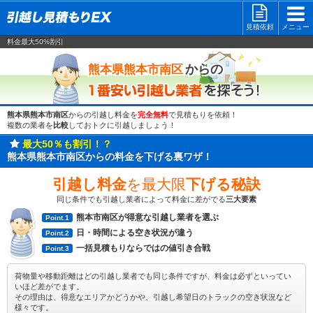
見積依頼
メニュー
料金最大50%割引
一番安い
からの
熊本県熊本市南区
熊本県熊本市南区
からの引越し料金を
完全無料
で見積もりを依頼！
複数の業者を
比較
しておトクに引越しましょう！
最大50％も割引！？
熊本県熊本市南区からの料金を下げる裏ワザ！
引越し料金
を最大限
下げる秘訣
同じ条件でも引越し業者によって料金に差がでる
三大要素
熊本市南区が得意な引越し業者を選ぶ
Point.1
日・時間による空き状況が違う
Point.2
一括見積もりならではの値引き合戦
Point.3
荷物量や移動距離はどの引越し業者でも同じ条件ですが、料金は必ずといってい
いほど差がでます。
その理由は、得意なエリアかどうかや、引越し希望日のトラックの空き状況など
様々です。