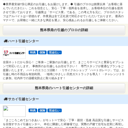
◆業界最安値!!安心満足のお引越しをお届けします。◆ 引越のプロロは創業以来「お客様に喜
んでいただきたい」これを信念とし、安心・丁寧・低料金を追求し、お客様本位の引越を提供
させて頂いております。 引越業は「サービス業」である。この考え方を元に、プロロのスタッ
フはアルバイトは一切使わず、作業員は全て正社員で対応させていただいております。 最高の
マナーで、お荷物と一緒に大きな満足を運ぶ、安心感あふれるお引越しをご体験ください。
熊本県発の引越のプロロの詳細
ハート引越センター
特典
保険
現金払い
全国ネットだから安心！ ご単身～ご家族のお引越しまで、まごころサービスと豊富なオプショ
ンで対応いたします。 事務所のお引越しもお任せ下さい！ 専門スタッフが最適なプランをご
提案いたします。 ハートのエコニコ活動！ ・リサイクルショップ「ハートガレージ」では、お
引越し時の不用品を有効利用。 ・地球にやさしい天然ガストラックを導入！ ・チャレンジ２５
に参加。社内外での温暖化防止に取り組みます！
熊本県発のハート引越センターの詳細
サカイ引越センター
特典
保険
現金払い
「まごころこめておつきあい」がモットーで安心・丁寧・親切・迅速 高品質な引越しサービス
を目指すサカイ引越センター。 本社に隣接した研修場では、実際の戸建て住宅を忠実に再現し