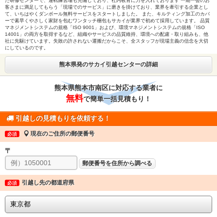
た研修センターで、運転練習場も完備しており、社内教育に力を入れております 一期一会のお
客さまに満足してもらう「現場でのサービス」に磨きを掛けており、業界を牽引する企業とし
て、いちはやくダンボール無料サービスをスタートしました。 また、キルティング加工のカバ
ーで素早くやさしく家財を包むワンタッチ梱包もサカイが業界で初めて採用しています。 品質
マネジメントシステムの規格「ISO 9001」および、環境マネジメントシステムの規格「ISO
14001」の両方を取得するなど、組織やサービスの品質維持、環境への配慮・取り組みも、他
社に先駆けています。失敗の許されない運搬だからこそ、全スタッフが現場主義の信念を大切
にしているのです。
熊本県発のサカイ引越センターの詳細
熊本県熊本市南区に対応する業者に
無料
で簡単一括見積もり！
引越しの見積もりを依頼する！
現在のご住所の郵便番号
必須
〒
郵便番号を住所から調べる
引越し先の都道府県
必須