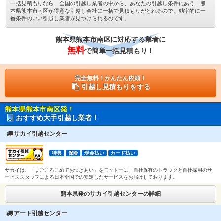
一括見積もりなら、全国の引越し業者の中から、あなたの引越し条件にあう、熊
本県熊本市南区が得意な引越し会社に一括で見積もりがとれるので、効率的に一
番条件のいい引越し業者が見つけられるのです。
熊本県熊本市南区に対応する業者に
無料
で簡単一括見積もり！
完全無料！かんたん依頼！
引越し見積もりをする
熊本県熊本市南区発！
おすすめ大手引越し業者！
サカイ引越センター
特典
保険
現金払い
カード払い
サカイは、「まごころこめておつきあい」をモットーに、自社保有のトラックと自社採用のサ
ービススタッフによる日本全国での安定したサービスをお届けしております。
熊本県発のサカイ引越センターの詳細
アート引越センター