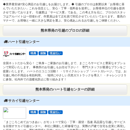
◆業界最安値!!安心満足のお引越しをお届けします。◆ 引越のプロロは創業以来「お客様に喜
んでいただきたい」これを信念とし、安心・丁寧・低料金を追求し、お客様本位の引越を提供
させて頂いております。 引越業は「サービス業」である。この考え方を元に、プロロのスタッ
フはアルバイトは一切使わず、作業員は全て正社員で対応させていただいております。 最高の
マナーで、お荷物と一緒に大きな満足を運ぶ、安心感あふれるお引越しをご体験ください。
熊本県発の引越のプロロの詳細
ハート引越センター
特典
保険
現金払い
全国ネットだから安心！ ご単身～ご家族のお引越しまで、まごころサービスと豊富なオプショ
ンで対応いたします。 事務所のお引越しもお任せ下さい！ 専門スタッフが最適なプランをご
提案いたします。 ハートのエコニコ活動！ ・リサイクルショップ「ハートガレージ」では、お
引越し時の不用品を有効利用。 ・地球にやさしい天然ガストラックを導入！ ・チャレンジ２５
に参加。社内外での温暖化防止に取り組みます！
熊本県発のハート引越センターの詳細
サカイ引越センター
特典
保険
現金払い
「まごころこめておつきあい」がモットーで安心・丁寧・親切・迅速 高品質な引越しサービス
を目指すサカイ引越センター。 本社に隣接した研修場では、実際の戸建て住宅を忠実に再現し