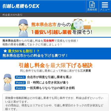
見積依頼
メニュー
料金最大50%割引
一番安い
からの
熊本県合志市
熊本県合志市
からの引越し料金を
完全無料
で見積もりを依頼！
複数の業者を
比較
しておトクに引越しましょう！
最大50％も割引！？
熊本県合志市からの料金を下げる裏ワザ！
引越し料金
を最大限
下げる秘訣
同じ条件でも引越し業者によって料金に差がでる
三大要素
合志市が得意な引越し業者を選ぶ
Point.1
日・時間による空き状況が違う
Point.2
一括見積もりならではの値引き合戦
Point.3
荷物量や移動距離はどの引越し業者でも同じ条件ですが、料金は必ずといってい
いほど差がでます。
その理由は、得意なエリアかどうかや、引越し希望日のトラックの空き状況など
様々です。