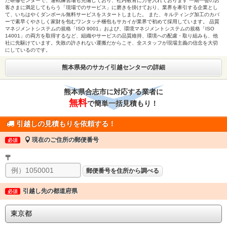
た研修センターで、運転練習場も完備しており、社内教育に力を入れております 一期一会のお
客さまに満足してもらう「現場でのサービス」に磨きを掛けており、業界を牽引する企業とし
て、いちはやくダンボール無料サービスをスタートしました。 また、キルティング加工のカバ
ーで素早くやさしく家財を包むワンタッチ梱包もサカイが業界で初めて採用しています。 品質
マネジメントシステムの規格「ISO 9001」および、環境マネジメントシステムの規格「ISO
14001」の両方を取得するなど、組織やサービスの品質維持、環境への配慮・取り組みも、他
社に先駆けています。失敗の許されない運搬だからこそ、全スタッフが現場主義の信念を大切
にしているのです。
熊本県発のサカイ引越センターの詳細
熊本県合志市に対応する業者に
無料
で簡単一括見積もり！
引越しの見積もりを依頼する！
現在のご住所の郵便番号
必須
〒
郵便番号を住所から調べる
引越し先の都道府県
必須